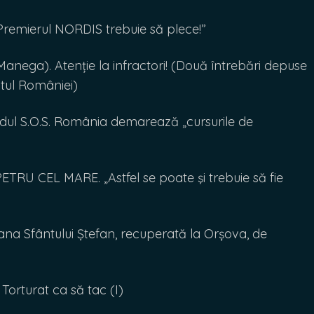
remierul NORDIS trebuie să plece!”
ega). Atenție la infractori! (Două întrebări depuse
tul României)
l S.O.S. România demarează „cursurile de
U CEL MARE. „Astfel se poate şi trebuie să fie
 Sfântului Ștefan, recuperată la Orșova, de
orturat ca să tac (I)