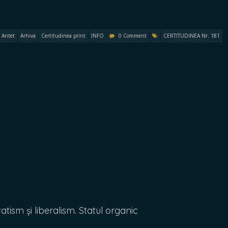
Antet
Arhiva
Certitudinea print
INFO
0 Comment
CERTITUDINEA Nr. 181
ism și liberalism. Statul organic