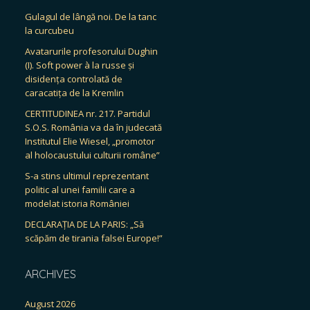
Gulagul de lângă noi. De la tanc
la curcubeu
Avatarurile profesorului Dughin
(I). Soft power à la russe și
disidența controlată de
caracatița de la Kremlin
CERTITUDINEA nr. 217. Partidul
S.O.S. România va da în judecată
Institutul Elie Wiesel, „promotor
al holocaustului culturii române”
S-a stins ultimul reprezentant
politic al unei familii care a
modelat istoria României
DECLARAȚIA DE LA PARIS: „Să
scăpăm de tirania falsei Europe!”
ARCHIVES
August 2026