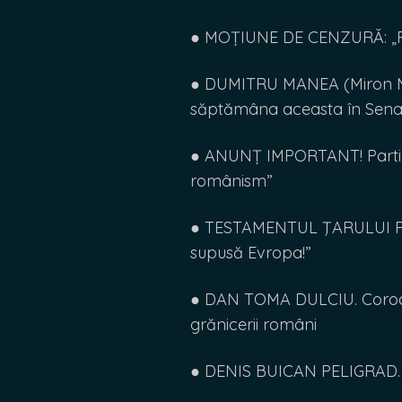
● MOȚIUNE DE CENZURĂ: „P
● DUMITRU MANEA (Miron Man
săptămâna aceasta în Sena
● ANUNȚ IMPORTANT! Partidu
românism”
● TESTAMENTUL ŢARULUI PETR
supusă Evropa!”
● DAN TOMA DULCIU. Coroana
grănicerii români
● DENIS BUICAN PELIGRAD. T