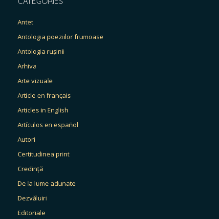
CATEGORIES
Antet
Antologia poeziilor frumoase
Antologia rușinii
Arhiva
Arte vizuale
Article en français
Articles in English
Artículos en español
Autori
Certitudinea print
Credință
De la lume adunate
Dezvăluiri
Editoriale