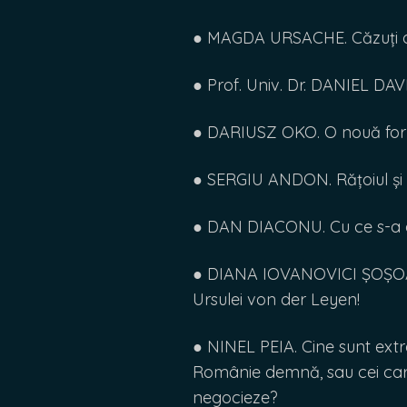
● MAGDA URSACHE. Căzuți di
● Prof. Univ. Dr. DANIEL DAV
● DARIUSZ OKO. O nouă fo
● SERGIU ANDON. Rățoiul și
● DAN DIACONU. Cu ce s-a a
● DIANA IOVANOVICI ȘOȘOACĂ
Ursulei von der Leyen!
● NINEL PEIA. Cine sunt extr
Românie demnă, sau cei car
negocieze?