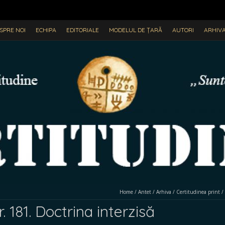
SPRE NOI
ECHIPA
EDITORIALE
MODELUL DE ȚARĂ
AUTORI
ARHIV
Home
/
Antet
/
Arhiva
/
Certitudinea print
/
181. Doctrina interzisă