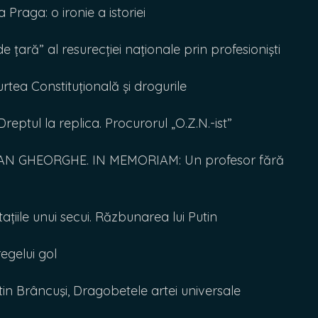
Praga: o ironie a istoriei
țară” al resurecției naționale prin profesioniști
ea Constituțională și drogurile
reptul la replica. Procurorul „O.Z.N.-ist”
TIAN GHEORGHE. IN MEMORIAM: Un profesor fără
iile unui secui. Răzbunarea lui Putin
gelui gol
 Brâncuşi, Dragobetele artei universale