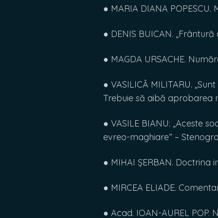
● MARIA DIANA POPESCU. M
● DENIS BUICAN. „Frântură d
● MAGDA URSACHE. Numărăto
● VASILICĂ MILITARU. „Sunt 
Trebuie să aibă aprobarea m
● VASILE BIANU: „Aceste soc
evreo-maghiare” – Stenogram
● MIHAI ȘERBAN. Doctrina in
● MIRCEA ELIADE. Comentar
● Acad. IOAN-AUREL POP. No