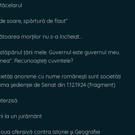
ăcelarul
e soare, spărtură de flaut”
area morților nu s-a încheiat…
stăpânul ţării mele. Guvernul este guvernul meu.
ea“. Recunoașteți cuvintele?
ietăţi anonime cu nume româneşti sunt societăţi
a ședienței de Senat din 1.12.1924 (fragment)
terzisă
ii la un jurământ
ua ofensivă contra Istoriei și Geografiei