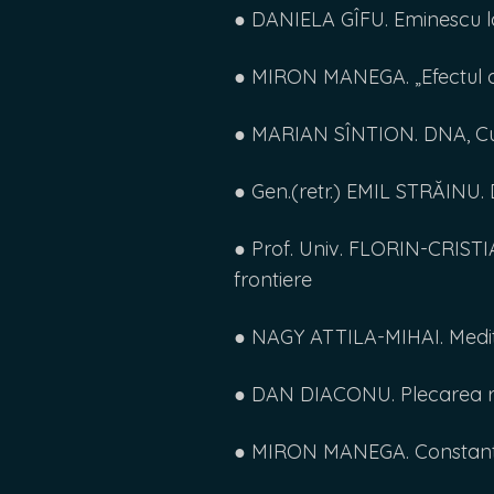
● DANIELA GÎFU. Eminescu la 
● MIRON MANEGA. „Efectul de 
● MARIAN SÎNTION. DNA, Curt
● Gen.(retr.) EMIL STRĂINU. D
● Prof. Univ. FLORIN-CRIS
frontiere
● NAGY ATTILA-MIHAI. Meditaț
● DAN DIACONU. Plecarea re
● MIRON MANEGA. Constantin