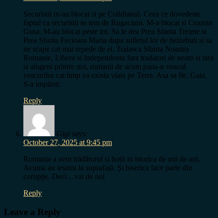
Securistii m-au blocat si pe Cotidianul. Ceea ce dovedeste
faptul ca securistii se tem de Rugaciuni. M-a blocat si Cozmin
Gusa. M-au blocat peste tot. Sa le dea Prea Sfanta Treime si
Prea Sfanta Fecioara Maria dupa sufletul lor de belzebuti si sa
ne scape cat mai repede de ei. Traiasca Sfanta Noastra
Romanie, Libera si Independenta fara tradatori de neam si tara
si alogeni printre noi, romanii de acum pana-n veacul
veacurilor cat timp va exista viata pe Terra. Asa sa fie, Gata,
S-a implinit.
Reply
Gigi
says:
October 27, 2025 at 9:45 pm
Romania a avut trădătorul si hoții in istorica de mii de ani.
Acuma au ieșirea la suprafață. Și biserica face parte din
corupție. Deci…vai de noi
Reply
Leave a Reply