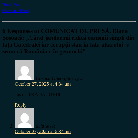
Next Post
Previous Post
6 Responses to COMUNICAT DE PRESĂ. Diana
Șoșoacă: „Când jandarmii ridică oamenii simpli din
fața Catedralei iar corupții stau în fața altarului, e
semn cǎ România e în genunchi”
Costică Gheorghe
says:
October 27, 2025 at 4:34 am
Jos cu TRĂDĂTORII!
Reply
gelu
says:
October 27, 2025 at 6:34 am