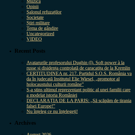
Muzica
Opinii
Salonul refuzaților
Societate
Știri militare
Tema de gândire
Uncategorized
VIDEO
Recent Posts
Avatarurile profesorului Dughin (I). Soft power à la
russe și disidența controlată de caracatița de la Kremlin
CERTITUDINEA nr. 217. Partidul S.O.S. România va
da în judecată Institutul Elie Wiesel, „promotor al
holocaustului culturii române”
S-a stins ultimul reprezentant politic al unei familii care
a modelat istoria României
DECLARAȚIA DE LA PARIS: „Să scăpăm de tirania
falsei Europe!”
Nu înțeleg ce nu înțelegeți!
Archives
August 2026