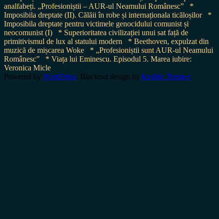
analfabeți. „Profesioniștii – AUR-ul Neamului Românesc”
*
Imposibila dreptate (II). Călăii în robe și internaționala ticăloșilor
*
Imposibila dreptate pentru victimele genocidului comunist și
neocomunist (I)
* Superioritatea civilizației unui sat față de
primitivismul de lux al statului modern
* Beethoven, expulzat din
muzică de mișcarea Woke
* „Profesioniștii sunt AUR-ul Neamului
Românesc”
* Viața lui Eminescu. Episodul 5. Marea iubire:
Veronica Micle
Powered by
WordPress
. Blackoot design by
Iceable Themes
.