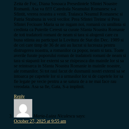
Zeita de Foc, Diana Sosoaca Presedintele Sfintei Noastre
Romanii. Asa va fi!!! Catedrala Neamului Romanesc s-a
Sfintit, vrerea noastra a venit. Traiasca Neamul Romanesc si
Patria Strabuna in vecii vecilor. Prea Sfintei Treime si Prea
Sfintei Fecioare Maria sa ne rugam noi, romanii cu umilinta si
credinta ca Puterile Ceresti sa curate Sfanta Noastra Romanie
de toti tradatorii romani de neam si tara si alogenii care cu
buna stiinta au participat la Lovitura de Stat din Dec. 1989 si
de cei care timp de 36 de ani au lucrat si lucreaza pentru
distrugerea noastra, a romanilor ca popor, neam si tara. Toate
averile furate poporului roman de tradatorii romani de neam si
tara si stapanii lor externi sa se risipeasca din mainile lor si sa
se reintoarca in Sfanta Noastra Romanie in mainile noastre,
ale romanilor. Si tot raul facut de dusmanii nostri externi sa se
intoarca pe capetele lor si a urmasilor lor si de capetele lor sa
fie legate pe vecie pentru a se satura de a ne mai face rau
vreodata. Asa sa fie, Gata, S-a implinit.
Reply
Maria-Luiza Niculescu
says:
October 27, 2025 at 9:55 am