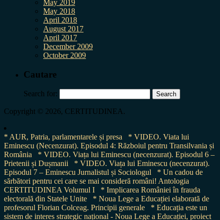
May 2019
May 2018
April 2018
August 2017
April 2017
December 2009
October 2009
Cautare
Search for:
Copyright © 2026, CERTITUDINEA.
* AUR, Patria, parlamentarele și presa
* VIDEO. Viata lui
Eminescu (Necenzurat). Episodul 4: Războiul pentru Transilvania și
România
* VIDEO. Viața lui Eminescu (necenzurat). Episodul 6 –
Prietenii și Dușmanii
* VIDEO. Viața lui Eminescu (necenzurat).
Episodul 7 – Eminescu Jurnalistul și Sociologul
* Un cadou de
sărbători pentru cei care se mai consideră români! Antologia
CERTITUDINEA Volumul I
* Implicarea României în frauda
electorală din Statele Unite
* Noua Lege a Educației elaborată de
profesorul Florian Colceag. Principii generale
* Educația este un
sistem de interes strategic național - Noua Lege a Educației, proiect