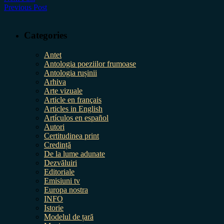
Previous Post
Categories
Antet
Antologia poeziilor frumoase
Antologia rușinii
Arhiva
Arte vizuale
Article en français
Articles in English
Artículos en español
Autori
Certitudinea print
Credință
De la lume adunate
Dezvăluiri
Editoriale
Emisiuni tv
Europa nostra
INFO
Istorie
Modelul de țară