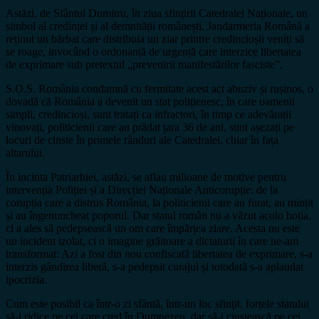
Astăzi, de Sfântul Dumitru, în ziua sfințirii Catedralei Naționale, un
simbol al credinței și al demnității românești, Jandarmeria Română a
reținut un bărbat care distribuia un ziar printre credincioșii veniți să
se roage, invocând o ordonanță de urgență care interzice libertatea
de exprimare sub pretextul „prevenirii manifestărilor fasciste”.
S.O.S. România condamnă cu fermitate acest act abuziv și rușinos, o
dovadă că România a devenit un stat polițienesc, în care oamenii
simpli, credincioși, sunt tratați ca infractori, în timp ce adevărații
vinovați, politicienii care au prădat țara 36 de ani, sunt așezați pe
locuri de cinste în primele rânduri ale Catedralei, chiar în fața
altarului.
În incinta Patriarhiei, astăzi, se aflau milioane de motive pentru
intervenția Poliției și a Direcției Naționale Anticorupție: de la
corupția care a distrus România, la politicienii care au furat, au mințit
și au îngenuncheat poporul. Dar statul român nu a văzut acolo hoția,
ci a ales să pedepsească un om care împărțea ziare. Acesta nu este
un incident izolat, ci o imagine grăitoare a dictaturii în care ne-am
transformat: Azi a fost din nou confiscată libertatea de exprimare, s-a
interzis gândirea liberă, s-a pedepsit curajul și totodată s-a aplaudat
ipocrizia.
Cum este posibil ca într-o zi sfântă, într-un loc sfințit, forțele statului
să-i ridice pe cei care cred în Dumnezeu, dar să-i cinstească pe cei