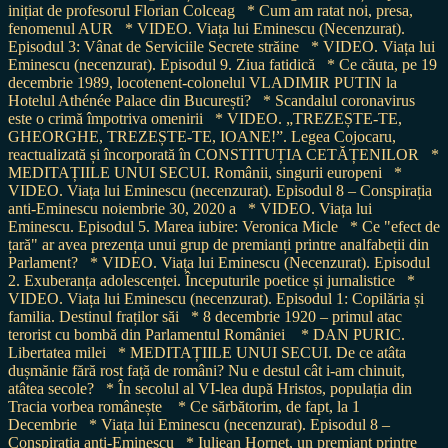
inițiat de profesorul Florian Colceag
* Cum am ratat noi, presa,
fenomenul AUR
* VIDEO. Viața lui Eminescu (Necenzurat).
Episodul 3: Vânat de Serviciile Secrete străine
* VIDEO. Viața lui
Eminescu (necenzurat). Episodul 9. Ziua fatidică
* Ce căuta, pe 19
decembrie 1989, locotenent-colonelul VLADIMIR PUTIN la
Hotelul Athénée Palace din București?
* Scandalul coronavirus
este o crimă împotriva omenirii
* VIDEO. „TREZEȘTE-TE,
GHEORGHE, TREZEȘTE-TE, IOANE!”. Legea Cojocaru,
reactualizată și încorporată în CONSTITUȚIA CETĂȚENILOR
*
MEDITAȚIILE UNUI SECUI. Românii, singurii europeni
*
VIDEO. Viața lui Eminescu (necenzurat). Episodul 8 – Conspirația
anti-Eminescu noiembrie 30, 2020 a
* VIDEO. Viața lui
Eminescu. Episodul 5. Marea iubire: Veronica Micle
* Ce "efect de
țară" ar avea prezența unui grup de premianți printre analfabeții din
Parlament?
* VIDEO. Viața lui Eminescu (Necenzurat). Episodul
2. Exuberanța adolescenței. Începuturile poetice și jurnalistice
*
VIDEO. Viața lui Eminescu (necenzurat). Episodul 1: Copilăria și
familia. Destinul fraților săi
* 8 decembrie 1920 – primul atac
terorist cu bombă din Parlamentul României
* DAN PURIC.
Libertatea milei
* MEDITAȚIILE UNUI SECUI. De ce atâta
dușmănie fără rost față de români? Nu e destul cât i-am chinuit,
atâtea secole?
* În secolul al VI-lea după Hristos, populația din
Tracia vorbea românește
* Ce sărbătorim, de fapt, la 1
Decembrie
* Viața lui Eminescu (necenzurat). Episodul 8 –
Conspirația anti-Eminescu
* Iuliean Horneț, un premiant printre