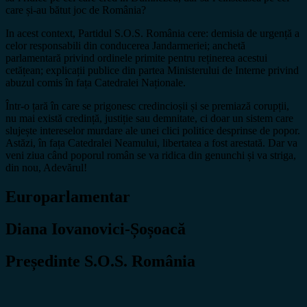
care și-au bătut joc de România?
In acest context, Partidul S.O.S. România cere: demisia de urgență a
celor responsabili din conducerea Jandarmeriei; anchetă
parlamentară privind ordinele primite pentru reținerea acestui
cetățean; explicații publice din partea Ministerului de Interne privind
abuzul comis în fața Catedralei Naționale.
Într-o țară în care se prigonesc credincioșii și se premiază corupții,
nu mai există credință, justiție sau demnitate, ci doar un sistem care
slujește intereselor murdare ale unei clici politice desprinse de popor.
Astăzi, în fața Catedralei Neamului, libertatea a fost arestată. Dar va
veni ziua când poporul român se va ridica din genunchi și va striga,
din nou, Adevărul!
Europarlamentar
Diana Iovanovici-Șoșoacă
Președinte S.O.S. România