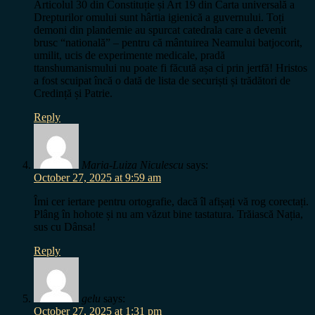
Articolul 30 din Constituție și Art 19 din Carta universală a
Drepturilor omului sunt hârtia igienică a guvernului. Toți
demoni din plandemie au spurcat catedrala care a devenit
brusc “natională” – pentru că mântuirea Neamului batjocorit,
umilit, ucis de experimente medicale, pradă
ttanshumanismului nu poate fi făcută așa ci prin jertfă! Hristos
a fost scuipat încă o dată de lista de securiști și trădători de
Credință și Patrie.
Reply
Maria-Luiza Niculescu
says:
October 27, 2025 at 9:59 am
Îmi cer iertare pentru ortografie, dacă îl afișați vă rog corectați.
Plâng în hohote și nu am văzut bine tastatura. Trăiască Nația,
sus cu Dânsa!
Reply
gelu
says:
October 27, 2025 at 1:31 pm