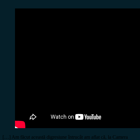
[…] Am făcut această digresiune întrucât am aflat că, la Camera