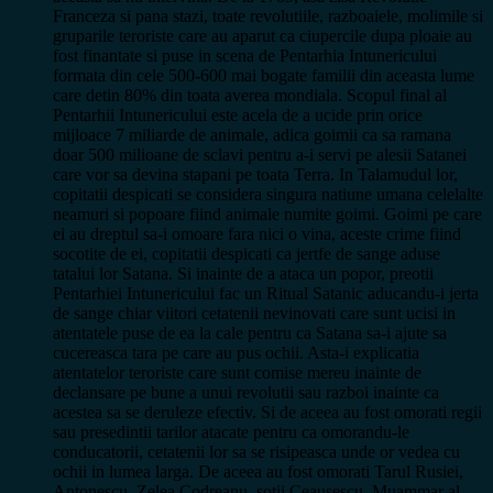
Franceza si pana stazi, toate revolutiile, razboaiele, molimile si
gruparile teroriste care au aparut ca ciupercile dupa ploaie au
fost finantate si puse in scena de Pentarhia Intunericului
formata din cele 500-600 mai bogate familii din aceasta lume
care detin 80% din toata averea mondiala. Scopul final al
Pentarhii Intunericului este acela de a ucide prin orice
mijloace 7 miliarde de animale, adica goimii ca sa ramana
doar 500 milioane de sclavi pentru a-i servi pe alesii Satanei
care vor sa devina stapani pe toata Terra. In Talamudul lor,
copitatii despicati se considera singura natiune umana celelalte
neamuri si popoare fiind animale numite goimi. Goimi pe care
ei au dreptul sa-i omoare fara nici o vina, aceste crime fiind
socotite de ei, copitatii despicati ca jertfe de sange aduse
tatalui lor Satana. Si inainte de a ataca un popor, preotii
Pentarhiei Intunericului fac un Ritual Satanic aducandu-i jerta
de sange chiar viitori cetatenii nevinovati care sunt ucisi in
atentatele puse de ea la cale pentru ca Satana sa-i ajute sa
cucereasca tara pe care au pus ochii. Asta-i explicatia
atentatelor teroriste care sunt comise mereu inainte de
declansare pe bune a unui revolutii sau razboi inainte ca
acestea sa se deruleze efectiv. Si de aceea au fost omorati regii
sau presedintii tarilor atacate pentru ca omorandu-le
conducatorii, cetatenii lor sa se risipeasca unde or vedea cu
ochii in lumea larga. De aceea au fost omorati Tarul Rusiei,
Antonescu, Zelea Codreanu, sotii Ceausescu, Muammar al-