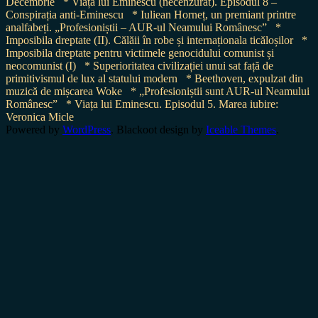
Decembrie
* Viața lui Eminescu (necenzurat). Episodul 8 –
Conspirația anti-Eminescu
* Iuliean Horneț, un premiant printre
analfabeți. „Profesioniștii – AUR-ul Neamului Românesc”
*
Imposibila dreptate (II). Călăii în robe și internaționala ticăloșilor
*
Imposibila dreptate pentru victimele genocidului comunist și
neocomunist (I)
* Superioritatea civilizației unui sat față de
primitivismul de lux al statului modern
* Beethoven, expulzat din
muzică de mișcarea Woke
* „Profesioniștii sunt AUR-ul Neamului
Românesc”
* Viața lui Eminescu. Episodul 5. Marea iubire:
Veronica Micle
Powered by
WordPress
. Blackoot design by
Iceable Themes
.