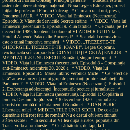
profesorul Florian Colceag. Principii generale
* Educația este un
sistem de interes strategic național - Noua Lege a Educației, proiect
inițiat de profesorul Florian Colceag
* Cum am ratat noi, presa,
fenomenul AUR
* VIDEO. Viața lui Eminescu (Necenzurat).
Episodul 3: Vânat de Serviciile Secrete străine
* VIDEO. Viața lui
Eminescu (necenzurat). Episodul 9. Ziua fatidică
* Ce căuta, pe 19
decembrie 1989, locotenent-colonelul VLADIMIR PUTIN la
Hotelul Athénée Palace din București?
* Scandalul coronavirus
este o crimă împotriva omenirii
* VIDEO. „TREZEȘTE-TE,
GHEORGHE, TREZEȘTE-TE, IOANE!”. Legea Cojocaru,
reactualizată și încorporată în CONSTITUȚIA CETĂȚENILOR
*
MEDITAȚIILE UNUI SECUI. Românii, singurii europeni
*
VIDEO. Viața lui Eminescu (necenzurat). Episodul 8 – Conspirația
anti-Eminescu noiembrie 30, 2020 a
* VIDEO. Viața lui
Eminescu. Episodul 5. Marea iubire: Veronica Micle
* Ce "efect de
țară" ar avea prezența unui grup de premianți printre analfabeții din
Parlament?
* VIDEO. Viața lui Eminescu (Necenzurat). Episodul
2. Exuberanța adolescenței. Începuturile poetice și jurnalistice
*
VIDEO. Viața lui Eminescu (necenzurat). Episodul 1: Copilăria și
familia. Destinul fraților săi
* 8 decembrie 1920 – primul atac
terorist cu bombă din Parlamentul României
* DAN PURIC.
Libertatea milei
* MEDITAȚIILE UNUI SECUI. De ce atâta
dușmănie fără rost față de români? Nu e destul cât i-am chinuit,
atâtea secole?
* În secolul al VI-lea după Hristos, populația din
Tracia vorbea românește
* Ce sărbătorim, de fapt, la 1