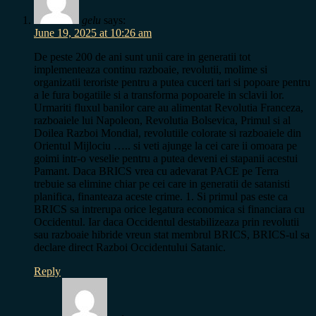
gelu
says:
June 19, 2025 at 10:26 am
De peste 200 de ani sunt unii care in generatii tot
implementeaza continu razboaie, revolutii, molime si
organizatii teroriste pentru a putea cuceri tari si popoare pentru
a le fura bogatiile si a transforma popoarele in sclavii lor.
Urmariti fluxul banilor care au alimentat Revolutia Franceza,
razboaiele lui Napoleon, Revolutia Bolsevica, Primul si al
Doilea Razboi Mondial, revolutiile colorate si razboaiele din
Orientul Mijlociu ….. si veti ajunge la cei care ii omoara pe
goimi intr-o veselie pentru a putea deveni ei stapanii acestui
Pamant. Daca BRICS vrea cu adevarat PACE pe Terra
trebuie sa elimine chiar pe cei care in generatii de satanisti
planifica, finanteaza aceste crime. 1. Si primul pas este ca
BRICS sa intrerupa orice legatura economica si financiara cu
Occidentul. Iar daca Occidentul destabilizeaza prin revolutii
sau razboaie hibride vreun stat membrul BRICS, BRICS-ul sa
declare direct Razboi Occidentului Satanic.
Reply