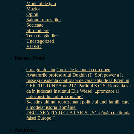
Modelul de țară
Muzica
Opinii
Salonul refuzaților
Societate
Știri militare
Tema de gândire
Uncategorized
VIDEO
Recent Posts
Gulagul de lângă noi. De la tanc la curcubeu
Avatarurile profesorului Dughin (I). Soft power à la
russe și disidența controlată de caracatița de la Kremlin
CERTITUDINEA nr. 217. Partidul S.O.S. România va
da în judecată Institutul Elie Wiesel, „promotor al
holocaustului culturii române”
S-a stins ultimul reprezentant politic al unei familii care
a modelat istoria României
DECLARAȚIA DE LA PARIS: „Să scăpăm de tirania
falsei Europe!”
Archives