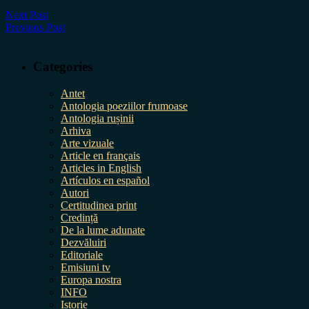
Next Post
Previous Post
Categories
Antet
Antologia poeziilor frumoase
Antologia rușinii
Arhiva
Arte vizuale
Article en français
Articles in English
Artículos en español
Autori
Certitudinea print
Credință
De la lume adunate
Dezvăluiri
Editoriale
Emisiuni tv
Europa nostra
INFO
Istorie