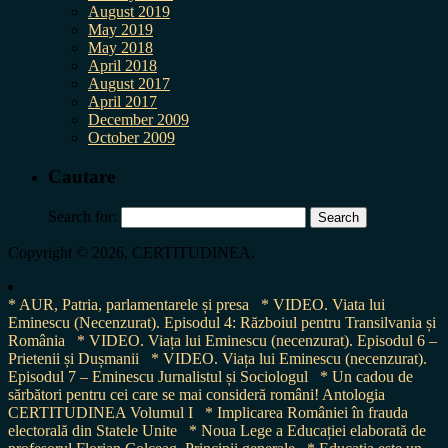
August 2019
May 2019
May 2018
April 2018
August 2017
April 2017
December 2009
October 2009
Cautare
Search for:
Copyright © 2026, CERTITUDINEA.
* AUR, Patria, parlamentarele și presa
* VIDEO. Viata lui
Eminescu (Necenzurat). Episodul 4: Războiul pentru Transilvania și
România
* VIDEO. Viața lui Eminescu (necenzurat). Episodul 6 –
Prietenii și Dușmanii
* VIDEO. Viața lui Eminescu (necenzurat).
Episodul 7 – Eminescu Jurnalistul și Sociologul
* Un cadou de
sărbători pentru cei care se mai consideră români! Antologia
CERTITUDINEA Volumul I
* Implicarea României în frauda
electorală din Statele Unite
* Noua Lege a Educației elaborată de