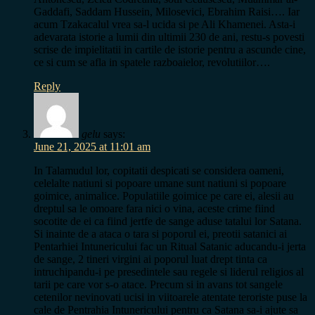
Gaddafi, Saddam Hussein, Milosevici, Ebrahim Raisi…. Iar
acum Tzakacalul vrea sa-l ucida si pe Ali Khamenei. Asta-i
adevarata istorie a lumii din ultimii 230 de ani, restu-s povesti
scrise de impielitatii in cartile de istorie pentru a ascunde cine,
ce si cum se afla in spatele razboaielor, revolutiilor….
Reply
gelu
says:
June 21, 2025 at 11:01 am
In Talamudul lor, copitatii despicati se considera oameni,
celelalte natiuni si popoare umane sunt natiuni si popoare
goimice, animalice. Populatiile goimice pe care ei, alesii au
dreptul sa le omoare fara nici o vina, aceste crime fiind
socotite de ei ca fiind jertfe de sange aduse tatalui lor Satana.
Si inainte de a ataca o tara si poporul ei, preotii satanici ai
Pentarhiei Intunericului fac un Ritual Satanic aducandu-i jerta
de sange, 2 tineri virgini ai poporul luat drept tinta ca
intruchipandu-i pe presedintele sau regele si liderul religios al
tarii pe care vor s-o atace. Precum si in avans tot sangele
cetenilor nevinovati ucisi in viitoarele atentate teroriste puse la
cale de Pentrahia Intunericului pentru ca Satana sa-i ajute sa