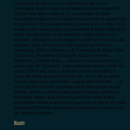
cucereasca tara pe care ei, copitatii despicati vor s-o
cucereasca. Asta-i explicatia atentatelor teroriste impotriva
civililor care sunt comise de ei, cu precadere in zilele
sarbatorilor religioase si-n aproprierea bisericileor, minaretelor
si moscheelor din tara aleasa drept viitoarea lor victima. Si de
aceea au fost omorati regii sau presedintii si liderii religiosi ai
tarilor atacate pentru ca omorandu-le conducatorii laici si
spirituali, cetatenii lor sa se risipeasca unde or vedea cu ochii
in lumea larga. De aceea au fost omorati Tarul Rusiei,
Antonescu, Zelea Codreanu, sotii Ceausescu in Zilele Sfinte
de Craciun, Muammar al-Gaddafi, Saddam Hussein,
Milosevici, Ebrahim Raisi…. Iar acum Tzakacalul vrea sa-l
ucida si pe Ali Khamenei. Asta-i adevarata istorie a lumii din
ultimii 230 de ani, restu-s povesti scrise de impielitatii in
cartile de istorie pentru a ascunde cine, ce si cum se afla in
spatele razboaielor, revolutiilor, organizatiilor teroriste… De
aceea preotii credintei poporului atacat dupa primul atentat
terorist, trebuie sa oficieze prin slujbe religioase anihilarea
Ritualului Satanic si sa reintoarca insutit si inmiit fortele
diavolicesti trimise asupra tarii si poporului respectiv pe catele
membrilor Pentarhie Intunericului si ai preotilor satanici care
fac asemenea ritualuri.
Reply