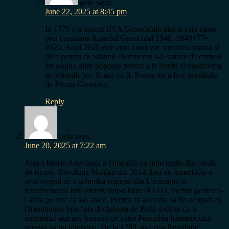
gelu
says:
June 22, 2025 at 8:45 pm
In 1775 s-a nascut USA Genocidala mama care naste
prin cezariana Itzraelul Genocidal 1948. 1948+77=
2025. Anul 2025 este anul cand vor sucomba mama si
fiica pentru ca Sfantul Dumnezeu s-a saturat de crimele
lor asupra altor popoare pentru a le inrobi si transforma
in coloniile lor. Si asa va fi. Soarta lor a fost pecetluita
de Pronia Cereasca.
Reply
gelu
says:
June 20, 2025 at 7:22 am
Asta-i Istoria Adevarata a Omenirii nu minciunile din cartile
de istorie. Revolutia Maidan din 2014 data de Amerlocia a
avut scopul de a schimba regimul din Urcacania si
transformarea tarii efectiv intr-o baza NATO, tocmai pentru a-
i atata pe rusi ca s-o atace. Pentru ca aceastia sa fie ocupati cu
Operatiunea Speciala declansata de Putin tocmai ca-n
momentul atacarii Iranului de catre Pentarhia Intunericului
aceasta sa nu intervina. De la 1789, asa zisa Revolutie