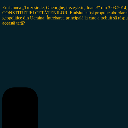
Emisiunea „Trezește-te, Gheorghe, trezește-te, Ioane!” din 3.03.2014, 
CONSTITUȚIEI CETĂȚENILOR. Emisiunea își propune abordarea acestui p
geopolitice din Ucraina. Întrebarea principală la care a trebuit să
această țară?