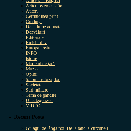
Articles in English
Artículos en español
Autori
Certitudinea print
Credință
De la lume adunate
Dezvăluiri
Editoriale
Emisiuni tv
Europa nostra
INFO
Istorie
Modelul de țară
Muzica
Opinii
Salonul refuzaților
Societate
Știri militare
Tema de gândire
Uncategorized
VIDEO
Recent Posts
Gulagul de lângă noi. De la tanc la curcubeu