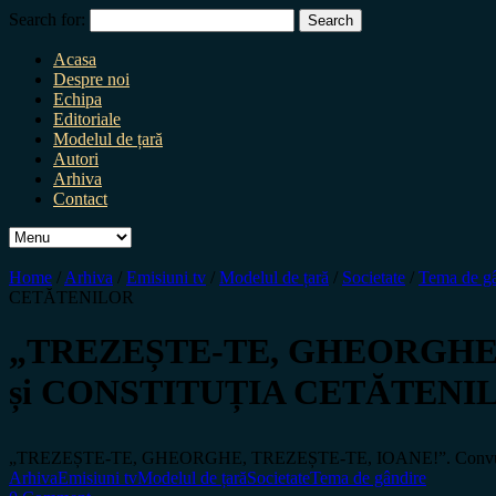
Search for:
Acasa
Despre noi
Echipa
Editoriale
Modelul de țară
Autori
Arhiva
Contact
Home
/
Arhiva
/
Emisiuni tv
/
Modelul de țară
/
Societate
/
Tema de gâ
CETĂTENILOR
„TREZEȘTE-TE, GHEORGHE, TRE
și CONSTITUȚIA CETĂTENI
„TREZEȘTE-TE, GHEORGHE, TREZEȘTE-TE, IOANE!”. Convulsi
Arhiva
Emisiuni tv
Modelul de țară
Societate
Tema de gândire