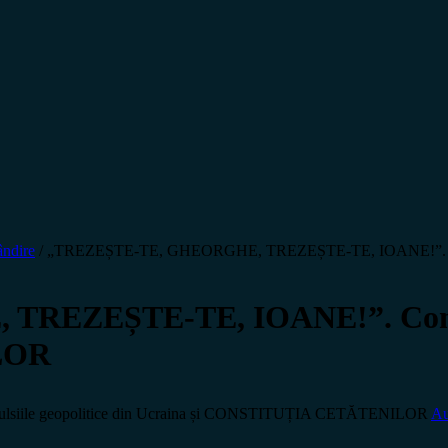
ndire
/
„TREZEȘTE-TE, GHEORGHE, TREZEȘTE-TE, IOANE!”. Convu
ZEȘTE-TE, IOANE!”. Convulsi
LOR
ile geopolitice din Ucraina și CONSTITUȚIA CETĂTENILOR
Au