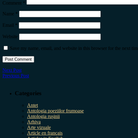
Comment
*
Name
*
Email
*
Website
Save my name, email, and website in this browser for the next ti
Next Post
Previous Post
Categories
Antet
Antologia poeziilor frumoase
Antologia rușinii
Arhiva
Arte vizuale
Article en français