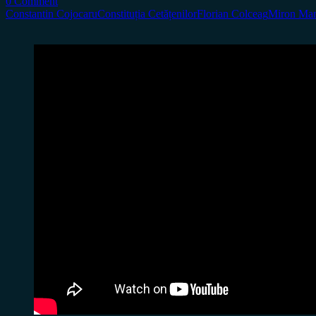
0 Comment
Constantin Cojocaru
Constituția Cetățenilor
Florian Colceag
Miron Ma