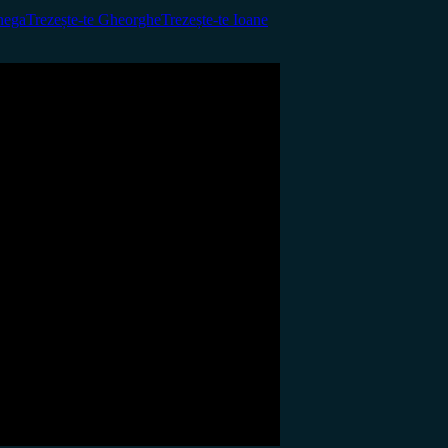
nega
Trezește-te Gheorghe
Trezește-te Ioane