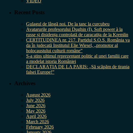
VIDEO
Recent Posts
Gulagul de lângă noi. De la tanc la curcubeu
Avatarurile profesorului Dughin (I). Soft power à la
russe și disidența controlată de caracatița de la Kremlin
CERTITUDINEA nr. 217. Partidul S.O.S. România va
da în judecată Institutul Elie Wiesel, „promotor al
holocaustului culturii române”
S-a stins ultimul reprezentant politic al unei familii care
a modelat istoria României
DECLARAȚIA DE LA PARIS: „Să scăpăm de tirania
falsei Europe!”
Archives
August 2026
July 2026
June 2026
May 2026
April 2026
March 2026
February 2026
January 2026