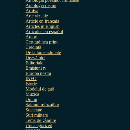
Antologia poeziilor frumoase
Antologia rușinii
Arhiva
Arte vizuale
Article en français
Articles in English
Artículos en español
Autori
Certitudinea print
Credință
De la lume adunate
Dezvăluiri
Editoriale
Emisiuni tv
Europa nostra
INFO
Istorie
Modelul de țară
Muzica
Opinii
Salonul refuzaților
Societate
Știri militare
Tema de gândire
Uncategorized