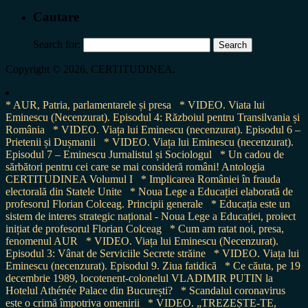
Cautare
Search for:
Copyright © 2026, CERTITUDINEA.
* AUR, Patria, parlamentarele și presa
* VIDEO. Viata lui
Eminescu (Necenzurat). Episodul 4: Războiul pentru Transilvania și
România
* VIDEO. Viața lui Eminescu (necenzurat). Episodul 6 –
Prietenii și Dușmanii
* VIDEO. Viața lui Eminescu (necenzurat).
Episodul 7 – Eminescu Jurnalistul și Sociologul
* Un cadou de
sărbători pentru cei care se mai consideră români! Antologia
CERTITUDINEA Volumul I
* Implicarea României în frauda
electorală din Statele Unite
* Noua Lege a Educației elaborată de
profesorul Florian Colceag. Principii generale
* Educația este un
sistem de interes strategic național - Noua Lege a Educației, proiect
inițiat de profesorul Florian Colceag
* Cum am ratat noi, presa,
fenomenul AUR
* VIDEO. Viața lui Eminescu (Necenzurat).
Episodul 3: Vânat de Serviciile Secrete străine
* VIDEO. Viața lui
Eminescu (necenzurat). Episodul 9. Ziua fatidică
* Ce căuta, pe 19
decembrie 1989, locotenent-colonelul VLADIMIR PUTIN la
Hotelul Athénée Palace din București?
* Scandalul coronavirus
este o crimă împotriva omenirii
* VIDEO. „TREZEȘTE-TE,