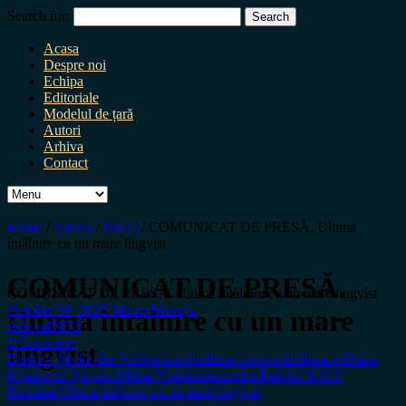
Search for:
Acasa
Despre noi
Echipa
Editoriale
Modelul de țară
Autori
Arhiva
Contact
Home
/
Arhiva
/
INFO
/
COMUNICAT DE PRESĂ. Ultima
întâlnire cu un mare lingvist
COMUNICAT DE PRESĂ.
COMUNICAT DE PRESĂ. Ultima întâlnire cu un mare lingvist
October 30, 2025
Miron Manega
Ultima întâlnire cu un mare
Arhiva
INFO
1 Comment
lingvist
Biserica Veche din Vaideeni
certitudinea.com
certitudinea.ro
Diana
Iovanovici Șoșoacă
Mihai Vinereanu
ortodox
Partidul S.O.S
România
Ultima întâlnire cu un mare lingvist