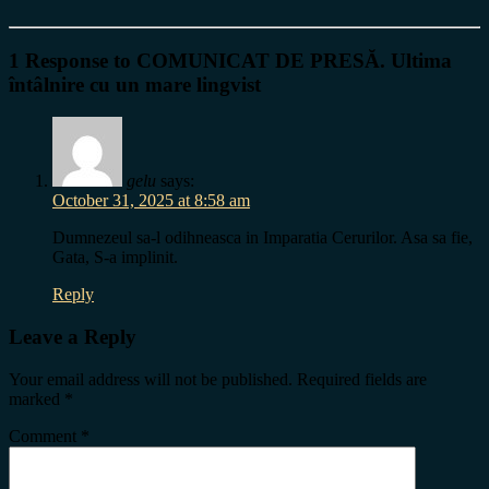
1 Response to COMUNICAT DE PRESĂ. Ultima
întâlnire cu un mare lingvist
gelu
says:
October 31, 2025 at 8:58 am
Dumnezeul sa-l odihneasca in Imparatia Cerurilor. Asa sa fie,
Gata, S-a implinit.
Reply
Leave a Reply
Your email address will not be published.
Required fields are
marked
*
Comment
*