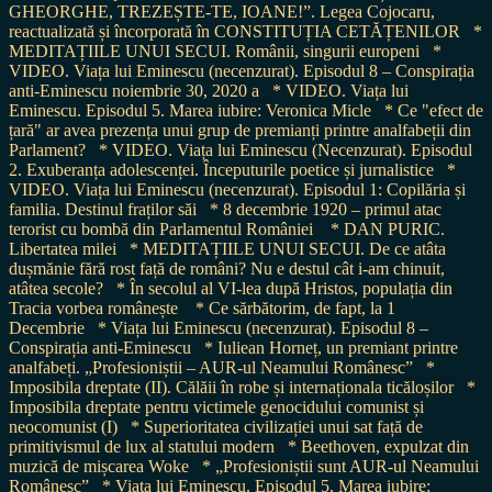
GHEORGHE, TREZEȘTE-TE, IOANE!”. Legea Cojocaru,
reactualizată și încorporată în CONSTITUȚIA CETĂȚENILOR
*
MEDITAȚIILE UNUI SECUI. Românii, singurii europeni
*
VIDEO. Viața lui Eminescu (necenzurat). Episodul 8 – Conspirația
anti-Eminescu noiembrie 30, 2020 a
* VIDEO. Viața lui
Eminescu. Episodul 5. Marea iubire: Veronica Micle
* Ce "efect de
țară" ar avea prezența unui grup de premianți printre analfabeții din
Parlament?
* VIDEO. Viața lui Eminescu (Necenzurat). Episodul
2. Exuberanța adolescenței. Începuturile poetice și jurnalistice
*
VIDEO. Viața lui Eminescu (necenzurat). Episodul 1: Copilăria și
familia. Destinul fraților săi
* 8 decembrie 1920 – primul atac
terorist cu bombă din Parlamentul României
* DAN PURIC.
Libertatea milei
* MEDITAȚIILE UNUI SECUI. De ce atâta
dușmănie fără rost față de români? Nu e destul cât i-am chinuit,
atâtea secole?
* În secolul al VI-lea după Hristos, populația din
Tracia vorbea românește
* Ce sărbătorim, de fapt, la 1
Decembrie
* Viața lui Eminescu (necenzurat). Episodul 8 –
Conspirația anti-Eminescu
* Iuliean Horneț, un premiant printre
analfabeți. „Profesioniștii – AUR-ul Neamului Românesc”
*
Imposibila dreptate (II). Călăii în robe și internaționala ticăloșilor
*
Imposibila dreptate pentru victimele genocidului comunist și
neocomunist (I)
* Superioritatea civilizației unui sat față de
primitivismul de lux al statului modern
* Beethoven, expulzat din
muzică de mișcarea Woke
* „Profesioniștii sunt AUR-ul Neamului
Românesc”
* Viața lui Eminescu. Episodul 5. Marea iubire: