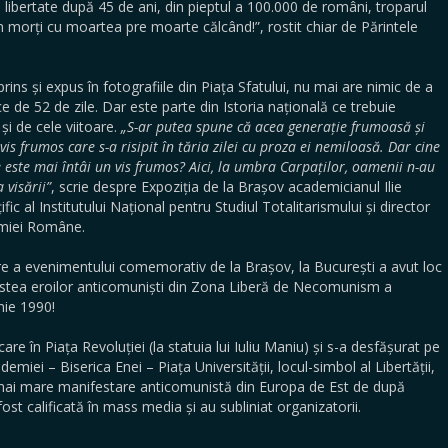
 libertate după 45 de ani, din pieptul a 100.000 de români, troparul
din morți cu moartea pre moarte călcând!”, rostit chiar de Părintele
prins și expus în fotografiile din Piața Sfatului, nu mai are nimic de a
 de 52 de zile. Dar este parte din Istoria națională ce trebuie
și de cele viitoare.
„S-ar putea spune că acea generație frumoasă și
vis frumos care s-a risipit în tăria zilei cu proza ei nemiloasă. Dar cine
e este mai întâi un vis frumos? Aici, la umbra Carpaților, oamenii n-au
 visării”
, scrie despre Expoziția de la Brașov academicianul Ilie
fic al Institutului Național pentru Studiul Totalitarismului și director
demiei Române.
uare a evenimentului comemorativ de la Brașov, la București a avut loc
nstea eroilor anticomuniști din Zona Liberă de Necomunism a
nie 1990!
are în Piața Revoluției (la statuia lui Iuliu Maniu) și s-a desfășurat pe
emiei – Biserica Enei – Piața Universității, locul-simbol al Libertății,
mai mare manifestare anticomunistă din Europa de Est de după
ost calificată în mass media și au subliniat organizatorii.