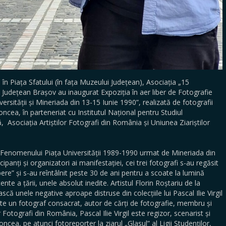
, în Piața Sfatului (în fața Muzeului Județean), Asociația „15
Județean Brașov au inaugurat Expoziția în aer liber de Fotografie
ității și Mineriada din 13-15 Iunie 1990”, realizată de fotografii
Roncea, în parteneriat cu Institutul Național pentru Studiul
Asociația Artiștilor Fotografi din România și Uniunea Ziariștilor
e Fenomenului Piața Universității 1989-1990 urmat de Mineriada din
cipanți și organizatori ai manifestației, cei trei fotografi s-au regăsit
bere” și s-au reîntâlnit peste 30 de ani pentru a scoate la lumină
nte a țării, unele absolut inedite. Artistul Florin Roștariu de la
că unele negative aproape distruse din colecțiile lui Pascal Ilie Virgil
ste un fotograf consacrat, autor de cărți de fotografie, membru și
r Fotografi din România, Pascal Ilie Virgil este regizor, scenarist și
cea, pe atunci fotoreporter la ziarul „Glasul” al Ligii Studenților,