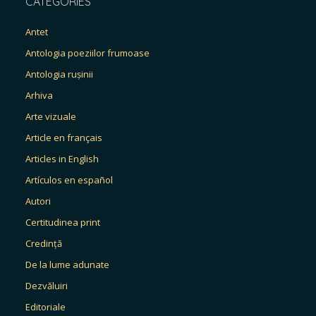
CATEGORIES
Antet
Antologia poeziilor frumoase
Antologia rușinii
Arhiva
Arte vizuale
Article en français
Articles in English
Artículos en español
Autori
Certitudinea print
Credință
De la lume adunate
Dezvăluiri
Editoriale