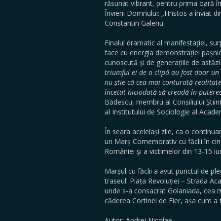
răsunat vibrant, pentru prima oară în
Învierii Domnului: „Hristos a înviat 
Constantin Galeriu.
Finalul dramatic al manifestației, sur
face cu energia demonstrației pașnice
cunoscută și de generațiile de astăzi 
triumful ei de o clipă au fost doar un 
nu știe că cea mai conturată realitat
încetat niciodată să creadă în puterea
Bădescu, membru al Consiliului Științi
al Institutului de Sociologie al Aca
În seara aceleiași zile, ca o contin
un Marș Comemorativ cu făclii în ci
României și a victimelor din 13-15 iu
Marșul cu făclii a avut punctul de plec
traseul: Piața Revoluției – Strada Acad
unde s-a consacrat Golaniada, cea 
căderea Cortinei de Fier, așa cum a f
Autor: Andrei Nicolae