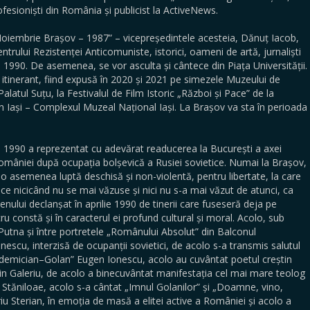
ofesioniști din România și publicist la ActiveNews.
 Noiembrie Brașov – 1987” – vicepreședintele acesteia, Dănuț Iacob,
ntrului Rezistenței Anticomuniste, istorici, oameni de artă, jurnaliști
in 1990. De asemenea, se vor asculta și cântece din Piața Universității.
 itinerant, fiind expusă în 2020 și 2021 pe simezele Muzeului de
Palatul Suțu, la Festivalul de Film Istoric „Război și Pace” de la
in Iași – Complexul Muzeal Național Iași. La Brașov va sta în perioada
– 1990 a reprezentat cu adevărat readucerea la București a axei
l României după ocupația bolșevică a Rusiei sovietice. Numai la Brașov,
 o asemenea luptă deschisă și non-violentă, pentru libertate, la care
e nicicând nu se mai văzuse și nici nu s-a mai văzut de atunci, ca
lui declanșat în aprilie 1990 de tinerii care fuseseră deja pe
ru constă și în caracterul ei profund cultural și moral. Acolo, sub
utna și între portretele „Românului Absolut” din Balconul
minescu, interzisă de ocupanții sovietici, de acolo s-a transmis salutul
cademician–Golan” Eugen Ionescu, acolo au cuvântat poetul creștin
in Galeriu, de acolo a binecuvântat manifestația cel mai mare teolog
u Stăniloae, acolo s-a cântat „Imnul Golanilor” și „Doamne, vino,
iu Sterian, în emoția de masă a elitei active a României și acolo a