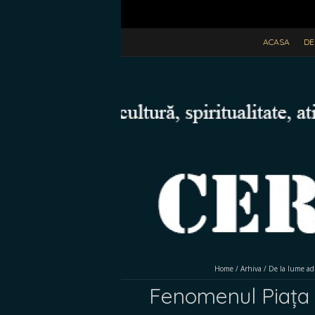
ACASA
DE
Home
/
Arhiva
/
De la lume a
Fenomenul Piața Un