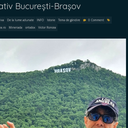
tiv București-Brașov
iva
De la lume adunate
INFO
Istorie
Tema de gândire
0 Comment
ea.ro
Mineriada
ortodox
Victor Roncea