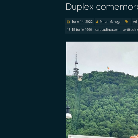
Duplex comemora
June 14, 2022
Miron Manega
Arh
13-15 iunie 1990
certitudinea.com
certitudin