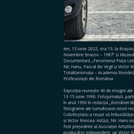
Ieri, 13 iunie 2022, ora 13, la Brașov
Noiembrie Brașov – 1987” și Muzeul 
Documentară „Fenomenul Piața Univers
Nic Hanu, Pascal Ilie Virgil și Victor 
Totalitarismului – Academia Română, 
Profesioniști din România.
Expoziția reunește 40 de imagini al
13-15 iunie 1990. Fotojurnaliști, parti
în anul 1990 în redacția „României li
fotograme ale tumultoasei istorii rece
ColoRoștariu a reușit să îmbunătățeas
și Victor Roncea. Astăzi, Nic Hanu e
fost președinte al Asociației Artiștilo
producător independent, iar Victor Ron