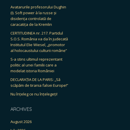
Avatarurile profesorului Dughin
(I). Soft power à la russe și
disidența controlată de
caracatița de la Kremlin
CERTITUDINEA nr. 217. Partidul
S.O.S. România va da în judecată
Institutul Elie Wiesel, „promotor
al holocaustului culturii române”
S-a stins ultimul reprezentant
politic al unei familii care a
modelat istoria României
DECLARAȚIA DE LA PARIS: „Să
scăpăm de tirania falsei Europe!”
Nu înțeleg ce nu înțelegeți!
ARCHIVES
August 2026