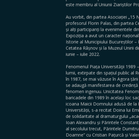
este membru al Uniunii Ziariștilor Pr
Au vorbit, din partea Asociației „15
profesorul Florin Palas, din partea Ce
și alți participanți la evenimentele d
Expoziția a avut un caracter național
Istorie al Municipiului Bucureștilor – 
Cetatea Râșnov și la Muzeul Unirii d
iunie – iulie 2022.
Fenomenul Piața Universităţii 1989 
lumii, extirpate din spațiul public a
în 1987, se mai văzuse în Agora țării
se adaugă manifestarea de credință c
fenomen ingenuu. Unicitatea Fenomenu
baricadele din 1989 în același loc sac
icoana Maicii Domnului adusă de la P
Universității, s-a recitat Doina lui E
de solidaritate al dramaturgului „a
Ioan Alexandru și Părintele Constant
al secolului trecut, Părintele Dumitr
Doamne” cu Cristian Pațurcă și Valer