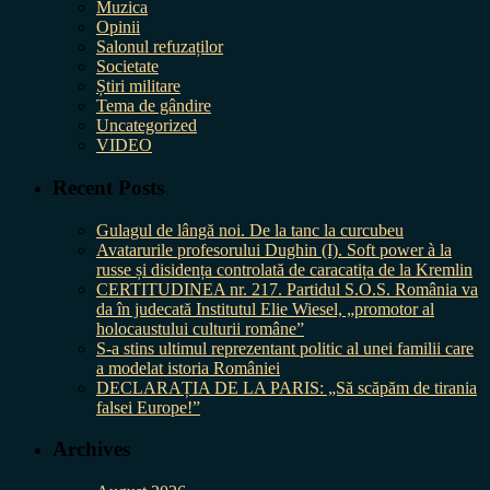
Muzica
Opinii
Salonul refuzaților
Societate
Știri militare
Tema de gândire
Uncategorized
VIDEO
Recent Posts
Gulagul de lângă noi. De la tanc la curcubeu
Avatarurile profesorului Dughin (I). Soft power à la
russe și disidența controlată de caracatița de la Kremlin
CERTITUDINEA nr. 217. Partidul S.O.S. România va
da în judecată Institutul Elie Wiesel, „promotor al
holocaustului culturii române”
S-a stins ultimul reprezentant politic al unei familii care
a modelat istoria României
DECLARAȚIA DE LA PARIS: „Să scăpăm de tirania
falsei Europe!”
Archives