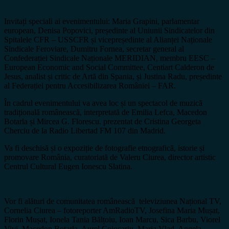
Invitați speciali ai evenimentului: Maria Grapini, parlamentar
european, Denisa Popovici, președinte al Uniunii Sindicatelor din
Spitalele CFR – USSCFR și vicepreședinte al Alianței Naționale
Sindicale Feroviare, Dumitru Fornea, secretar general al
Confederației Sindicale Naționale MERIDIAN, membru EESC –
European Economic and Social Committee, Centiart Calderon de
Jesus, analist și critic de Artă din Spania, și Justina Radu, președinte
al Federației pentru Accesibilizarea României – FAR.
În cadrul evenimentului va avea loc și un spectacol de muzică
tradițională românească, interpretată de Emilia Lefca, Macedon
Botarla și Mircea G. Florescu. prezentat de Cristina Georgeta
Cherciu de la Radio Libertad FM 107 din Madrid.
Va fi deschisă și o expoziție de fotografie etnografică, istorie și
promovare România, curatoriată de Valeru Ciurea, director artistic
Centrul Cultural Eugen Ionescu Slatina.
Vor fi alături de comunitatea românească televiziunea Național TV,
Cornelia Ciurea – fotoreporter AmRadioTV, Josefina Maria Mușat,
Florin Mușat, Ionela Tania Bălțoiu, Ioan Marcu, Sica Barbu, Viorel
Vivi, Macedon Botarla, Aurel Cojocariu, Maria Vlad, Angela