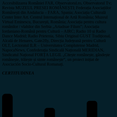
Accesibilizarea României FAR, Observatorul.ro, Observatorul Tv;
Revista MUZEUL PRESEI ROMÂNEȘTI; Federația Asociațiilor
Românești din Andalucia – FARA, Spania; Asociația Culturală
Center Inter Art. Centrul Internațional de Artă România; Muzeul
Virtual Eminescu, București, România; Asociația pentru cultura
românilor / vlahilor din Serbia „Ariadnae Filum”; Asociația
Iordaniano-Română pentru Cultură – AIRC; Radio 10 și Radio
Dance Madrid; Radio Prietenia, Sibiu Original GUST Tradițional,
Alcalá de Henares, Gate2fly, Direcția Județeană pentru Cultură
OLT, Lectoratul ILR – Universitatea Complutense Madrid,
NapocaNews, Confederația Sindicală Națională MERIDIAN,
Sindicatul Național FORȚA LEGII. „Citește românește, gândește
românește, trăiește și simte românește“, un proiect inițiat de
Asociación Socio-Cultural Romanați.
CERTITUDINEA