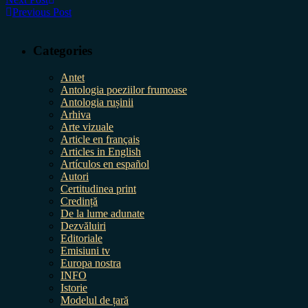
Previous Post
Categories
Antet
Antologia poeziilor frumoase
Antologia rușinii
Arhiva
Arte vizuale
Article en français
Articles in English
Artículos en español
Autori
Certitudinea print
Credință
De la lume adunate
Dezvăluiri
Editoriale
Emisiuni tv
Europa nostra
INFO
Istorie
Modelul de țară