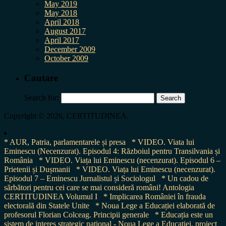
May 2019
May 2018
April 2018
August 2017
April 2017
December 2009
October 2009
Cautare
Search for:
Copyright © 2026, CERTITUDINEA.
* AUR, Patria, parlamentarele și presa
* VIDEO. Viata lui
Eminescu (Necenzurat). Episodul 4: Războiul pentru Transilvania și
România
* VIDEO. Viața lui Eminescu (necenzurat). Episodul 6 –
Prietenii și Dușmanii
* VIDEO. Viața lui Eminescu (necenzurat).
Episodul 7 – Eminescu Jurnalistul și Sociologul
* Un cadou de
sărbători pentru cei care se mai consideră români! Antologia
CERTITUDINEA Volumul I
* Implicarea României în frauda
electorală din Statele Unite
* Noua Lege a Educației elaborată de
profesorul Florian Colceag. Principii generale
* Educația este un
sistem de interes strategic național - Noua Lege a Educației, proiect