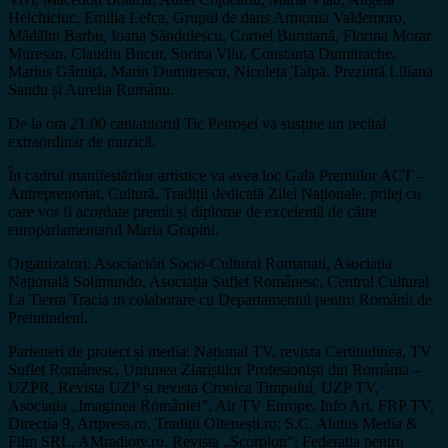
Helchiciuc, Emilia Lefca, Grupul de dans Armonia Valdemoro,
Mădălin Barbu, Ioana Săndulescu, Cornel Buruiană, Florina Morar
Mureșan, Claudiu Bucur, Sorina Viiu, Constanța Dumitrache,
Marius Gârniță, Marin Dumitrescu, Nicoleta Talpă. Prezintă Liliana
Sandu și Aurelia Rumânu.
De la ora 21.00 cantautorul Tic Petroșel va susține un recital
extraordinar de muzică.
În cadrul manifestărilor artistice va avea loc Gala Premiilor ACT –
Antreprenoriat, Cultură, Tradiții dedicată Zilei Naționale, prilej cu
care vor fi acordate premii și diplome de excelență de către
europarlamentarul Maria Grapini.
Organizatori: Asociación Socio-Cultural Romanati, Asociația
Națională Solimundo, Asociația Suflet Românesc, Centrul Cultural
La Tierra Tracia in colaborare cu Departamentul pentru Românii de
Pretutindeni.
Parteneri de proiect și media: Național TV, revista Certitudinea, TV
Suflet Românesc, Uniunea Ziariștilor Profesioniști din România –
UZPR, Revista UZP și revista Cronica Timpului, UZP TV,
Asociația „Imaginea României”, Air TV Europe, Info Art, FRP TV,
Direcția 9, Artpress.ro, Tradiții Oltenești.ro; S.C. Alutus Media &
Film SRL, AMradiotv.ro, Revista „Scorpion”; Federația pentru