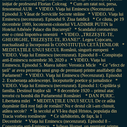
inițiat de profesorul Florian Colceag
* Cum am ratat noi, presa,
fenomenul AUR
* VIDEO. Viața lui Eminescu (Necenzurat).
Episodul 3: Vânat de Serviciile Secrete străine
* VIDEO. Viața lui
Eminescu (necenzurat). Episodul 9. Ziua fatidică
* Ce căuta, pe 19
decembrie 1989, locotenent-colonelul VLADIMIR PUTIN la
Hotelul Athénée Palace din București?
* Scandalul coronavirus
este o crimă împotriva omenirii
* VIDEO. „TREZEȘTE-TE,
GHEORGHE, TREZEȘTE-TE, IOANE!”. Legea Cojocaru,
reactualizată și încorporată în CONSTITUȚIA CETĂȚENILOR
*
MEDITAȚIILE UNUI SECUI. Românii, singurii europeni
*
VIDEO. Viața lui Eminescu (necenzurat). Episodul 8 – Conspirația
anti-Eminescu noiembrie 30, 2020 a
* VIDEO. Viața lui
Eminescu. Episodul 5. Marea iubire: Veronica Micle
* Ce "efect de
țară" ar avea prezența unui grup de premianți printre analfabeții din
Parlament?
* VIDEO. Viața lui Eminescu (Necenzurat). Episodul
2. Exuberanța adolescenței. Începuturile poetice și jurnalistice
*
VIDEO. Viața lui Eminescu (necenzurat). Episodul 1: Copilăria și
familia. Destinul fraților săi
* 8 decembrie 1920 – primul atac
terorist cu bombă din Parlamentul României
* DAN PURIC.
Libertatea milei
* MEDITAȚIILE UNUI SECUI. De ce atâta
dușmănie fără rost față de români? Nu e destul cât i-am chinuit,
atâtea secole?
* În secolul al VI-lea după Hristos, populația din
Tracia vorbea românește
* Ce sărbătorim, de fapt, la 1
Decembrie
* Viața lui Eminescu (necenzurat). Episodul 8 –
Conspirația anti-Eminescu
* Iuliean Horneț, un premiant printre