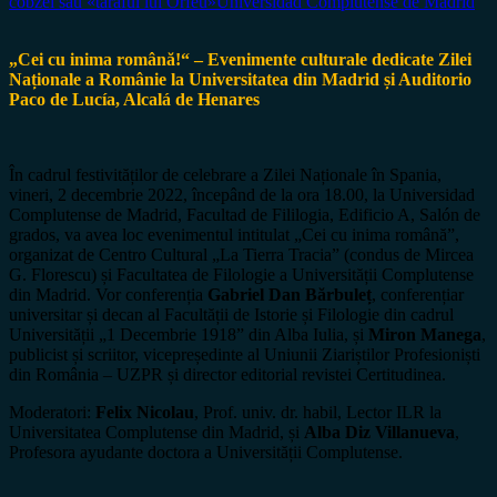
cobzei sau «taraful lui Orfeu»
Universidad Complutense de Madrid
„Cei cu inima română!“ – Evenimente culturale dedicate Zilei
Naționale a Românie la Universitatea din Madrid și Auditorio
Paco de Lucía, Alcalá de Henares
În cadrul festivităților de celebrare a Zilei Naționale în Spania,
vineri, 2 decembrie 2022, începând de la ora 18.00, la Universidad
Complutense de Madrid, Facultad de Fililogia, Edificio A, Salón de
grados, va avea loc evenimentul intitulat „Cei cu inima română”,
organizat de Centro Cultural „La Tierra Tracia” (condus de Mircea
G. Florescu) și Facultatea de Filologie a Universității Complutense
din Madrid. Vor conferenția
Gabriel Dan Bărbuleț
, conferențiar
universitar și decan al Facultății de Istorie și Filologie din cadrul
Universității „1 Decembrie 1918” din Alba Iulia, și
Miron Manega
,
publicist și scriitor, vicepreședinte al Uniunii Ziariștilor Profesioniști
din România – UZPR și director editorial revistei Certitudinea.
Moderatori:
Felix Nicolau
, Prof. univ. dr. habil, Lector ILR la
Universitatea Complutense din Madrid, și
Alba Diz Villanueva
,
Profesora ayudante doctora a Universității Complutense.