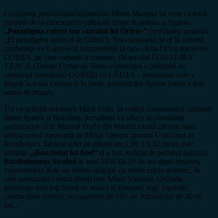
Conferința jurnalistului/scriitorului Miron Manega va avea ca temă,
pornind de la conexiunile culturale dintre România și Spania,
„Paradigma cobzei sau «taraful lui Orfeu»”
(versiunea spaniolă:
„El paradigma musical de Orfeo”). Teza susținută de el în această
conferință va fi aceea că instrumentul la care cânta Orfeu-tracul era
COBZA, pe care romanii o numeau (în secolul I î.Hr.) LIRA
TRACĂ (
Tracae Cythara
)
.
Tema conferinței e prilejuită de
contextul asemănării COBZEI cu LĂUTA – instrument care a
migrat în toată Europa și în lume, pornind din Spania (unde a fost
adusă de mauri).
Tot cu prilejul celebrării Marii Uniri, în cadrul conexiunilor culturale
dintre Spania și România, jurnalistul va aduce la cunoștința
auditoriului că la Muzeul Prado din Madrid există cel mai mare
tablou care-l reprezintă pe Mihai Viteazu (primul Unificator al
Românilor). Tabloul (ulei pe pînză) are 2,80 x 9,52 metri, este
intitulat
„Banchetul lui Irod”
și a fost realizat de pictorul polonez
Bartholomeus Strobel
în anul 1630 (la 29 de ani după moartea
voievodului). Este un tablou alegoric cu multe cripto-portrete, în
care personajul central (Irod) este Mihai Viteazul. Celelalte
personaje sunt toți liderii de atunci ai Europei, regi, împărați,
conducători militari, personalități de vârf ale Războiului de 30 de
ani…