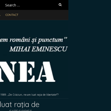
Search
for:
A
CONTACT
. „De Crăciun, ne-am luat raţia de libertate!”?
at raţia de