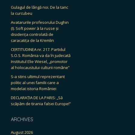
Gulagul de lângă noi. De la tanc
la curcubeu
Avatarurile profesorului Dughin
(I). Soft power à la russe și
disidența controlată de
caracatița de la Kremlin
CERTITUDINEA nr. 217. Partidul
S.O.S. România va da în judecată
Institutul Elie Wiesel, „promotor
al holocaustului culturii române”
S-a stins ultimul reprezentant
politic al unei familii care a
modelat istoria României
DECLARAȚIA DE LA PARIS: „Să
scăpăm de tirania falsei Europe!”
ARCHIVES
August 2026