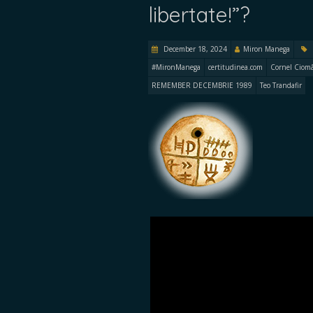
libertate!”?
December 18, 2024
Miron Manega
#MironManega
certitudinea.com
Cornel Ciom
REMEMBER DECEMBRIE 1989
Teo Trandafir