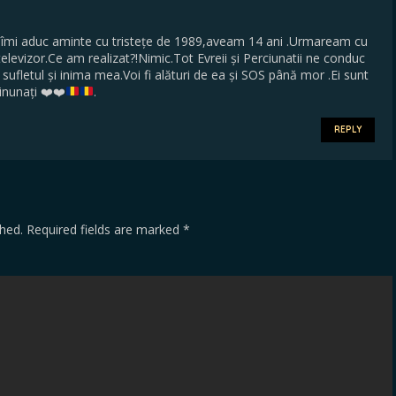
,îmi aduc aminte cu tristețe de 1989,aveam 14 ani .Urmaream cu
televizor.Ce am realizat?!Nimic.Tot Evreii și Perciunatii ne conduc
ufletul și inima mea.Voi fi alături de ea și SOS până mor .Ei sunt
inunați
❤️
❤️
.
REPLY
shed.
Required fields are marked
*