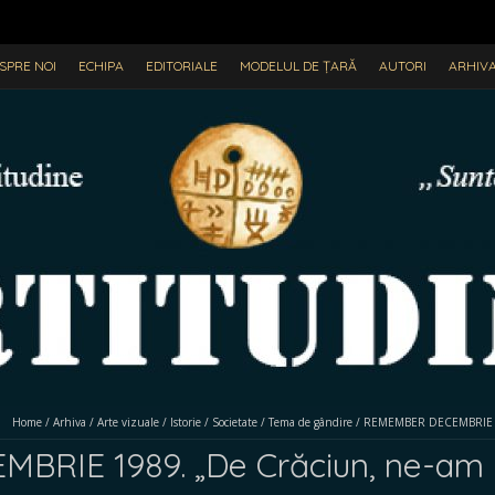
SPRE NOI
ECHIPA
EDITORIALE
MODELUL DE ȚARĂ
AUTORI
ARHIV
Home
/
Arhiva
/
Arte vizuale
/
Istorie
/
Societate
/
Tema de gândire
/
REMEMBER DECEMBRIE 1989
RIE 1989. „De Crăciun, ne-am lu