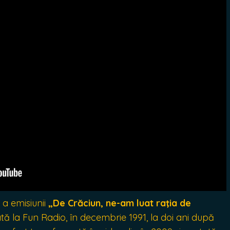
 a emisiunii
„De Crăciun, ne-am luat raţia de
uzată la Fun Radio, în decembrie 1991, la doi ani după