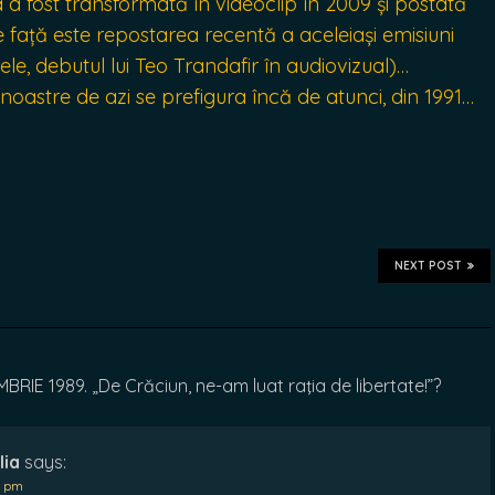
 a fost transformată în videoclip în 2009 și postată
e față este repostarea recentă a aceleiași emisiuni
le, debutul lui Teo Trandafir în audiovizual)…
ii noastre de azi se prefigura încă de atunci, din 1991…
NEXT POST
E 1989. „De Crăciun, ne-am luat raţia de libertate!”?
lia
says:
4 pm