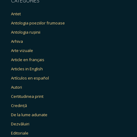
CATEGORIES
Antet
Antologia poeziilor frumoase
Antologia rușinii
Arhiva
Arte vizuale
Article en français
Articles in English
Artículos en español
Autori
Certitudinea print
Credință
De la lume adunate
Dezvăluiri
Editoriale