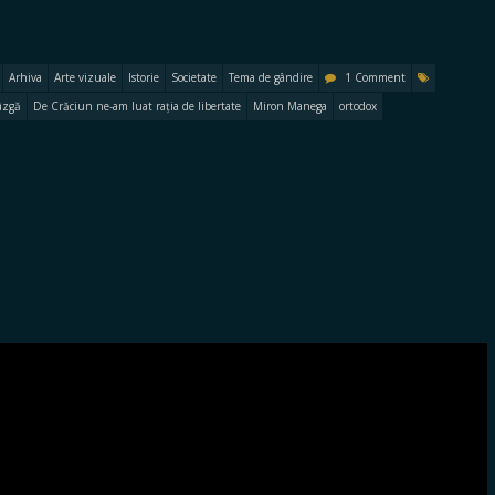
Arhiva
Arte vizuale
Istorie
Societate
Tema de gândire
1 Comment
âzgă
De Crăciun ne-am luat rația de libertate
Miron Manega
ortodox