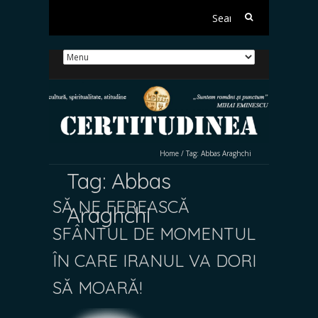
Search
for:
Home
/
Tag:
Abbas Araghchi
Tag:
Abbas
SĂ NE FEREASCĂ
Araghchi
SFÂNTUL DE MOMENTUL
ÎN CARE IRANUL VA DORI
SĂ MOARĂ!