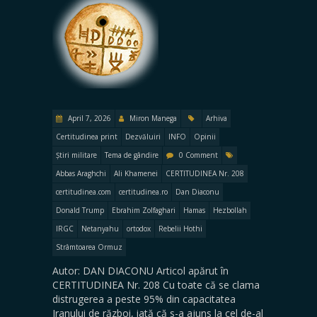
April 7, 2026
Miron Manega
Arhiva
Certitudinea print
Dezvăluiri
INFO
Opinii
Știri militare
Tema de gândire
0 Comment
Abbas Araghchi
Ali Khamenei
CERTITUDINEA Nr. 208
certitudinea.com
certitudinea.ro
Dan Diaconu
Donald Trump
Ebrahim Zolfaghari
Hamas
Hezbollah
IRGC
Netanyahu
ortodox
Rebelii Hothi
Strâmtoarea Ormuz
Autor: DAN DIACONU Articol apărut în
CERTITUDINEA Nr. 208 Cu toate că se clama
distrugerea a peste 95% din capacitatea
Iranului de război, iată că s-a ajuns la cel de-al