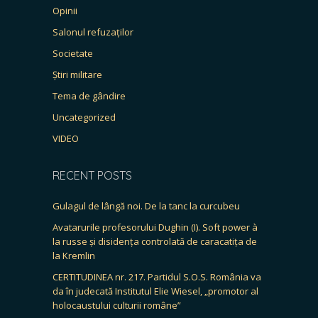
Opinii
Salonul refuzaților
Societate
Știri militare
Tema de gândire
Uncategorized
VIDEO
RECENT POSTS
Gulagul de lângă noi. De la tanc la curcubeu
Avatarurile profesorului Dughin (I). Soft power à
la russe și disidența controlată de caracatița de
la Kremlin
CERTITUDINEA nr. 217. Partidul S.O.S. România va
da în judecată Institutul Elie Wiesel, „promotor al
holocaustului culturii române”