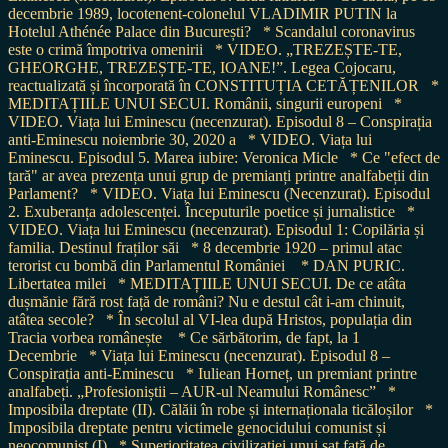
decembrie 1989, locotenent-colonelul VLADIMIR PUTIN la
Hotelul Athénée Palace din București?
* Scandalul coronavirus
este o crimă împotriva omenirii
* VIDEO. „TREZEȘTE-TE,
GHEORGHE, TREZEȘTE-TE, IOANE!”. Legea Cojocaru,
reactualizată și încorporată în CONSTITUȚIA CETĂȚENILOR
*
MEDITAȚIILE UNUI SECUI. Românii, singurii europeni
*
VIDEO. Viața lui Eminescu (necenzurat). Episodul 8 – Conspirația
anti-Eminescu noiembrie 30, 2020 a
* VIDEO. Viața lui
Eminescu. Episodul 5. Marea iubire: Veronica Micle
* Ce "efect de
țară" ar avea prezența unui grup de premianți printre analfabeții din
Parlament?
* VIDEO. Viața lui Eminescu (Necenzurat). Episodul
2. Exuberanța adolescenței. Începuturile poetice și jurnalistice
*
VIDEO. Viața lui Eminescu (necenzurat). Episodul 1: Copilăria și
familia. Destinul fraților săi
* 8 decembrie 1920 – primul atac
terorist cu bombă din Parlamentul României
* DAN PURIC.
Libertatea milei
* MEDITAȚIILE UNUI SECUI. De ce atâta
dușmănie fără rost față de români? Nu e destul cât i-am chinuit,
atâtea secole?
* În secolul al VI-lea după Hristos, populația din
Tracia vorbea românește
* Ce sărbătorim, de fapt, la 1
Decembrie
* Viața lui Eminescu (necenzurat). Episodul 8 –
Conspirația anti-Eminescu
* Iuliean Horneț, un premiant printre
analfabeți. „Profesioniștii – AUR-ul Neamului Românesc”
*
Imposibila dreptate (II). Călăii în robe și internaționala ticăloșilor
*
Imposibila dreptate pentru victimele genocidului comunist și
neocomunist (I)
* Superioritatea civilizației unui sat față de