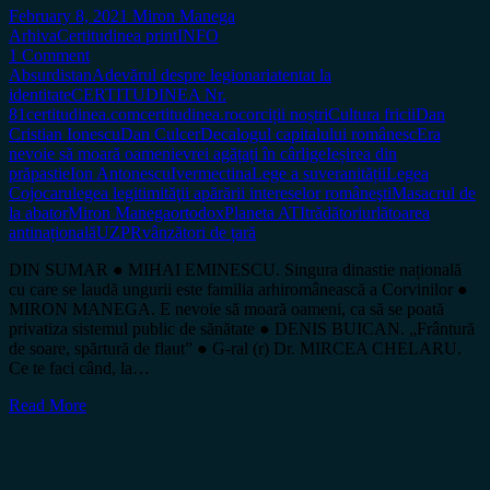
February 8, 2021
Miron Manega
Arhiva
Certitudinea print
INFO
1 Comment
Absurdistan
Adevărul despre legionari
atentat la
identitate
CERTITUDINEA Nr.
81
certitudinea.com
certitudinea.ro
corciții noștri
Cultura fricii
Dan
Cristian Ionescu
Dan Culcer
Decalogul capitalului românesc
Era
nevoie să moară oameni
evrei agățați în cârlige
Ieșirea din
prăpastie
Ion Antonescu
Ivermectina
Lege a suveranității
Legea
Cojocaru
legea legitimităţii apărării intereselor româneşti
Masacrul de
la abator
Miron Manega
ortodox
Planeta ATI
trădători
urlătoarea
antinațională
UZPR
vânzători de țară
DIN SUMAR ● MIHAI EMINESCU. Singura dinastie națională
cu care se laudă ungurii este familia arhiromânească a Corvinilor ●
MIRON MANEGA. E nevoie să moară oameni, ca să se poată
privatiza sistemul public de sănătate ● DENIS BUICAN. „Frântură
de soare, spărtură de flaut” ● G-ral (r) Dr. MIRCEA CHELARU.
Ce te faci când, la…
Read More