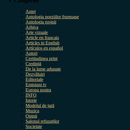
Categories
Antet
Antologia poeziilor frumoase
Antologia rușinii
Arhiva
Arte vizuale
Article en français
Articles in English
Artículos en español
Autori
Certitudinea print
Credință
De la lume adunate
Dezvăluiri
Editoriale
Emisiuni tv
Europa nostra
INFO
Istorie
Modelul de țară
Muzica
Opinii
Salonul refuzaților
Societate