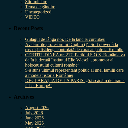
Știri militare
Tema de gândire
Uncategorized
VIDEO
Recent Posts
Gulagul de lângă noi. De la tanc la curcubeu
Avatarurile profesorului Dughin (I). Soft power à la
russe și disidența controlată de caracatița de la Kremlin
CERTITUDINEA nr. 217. Partidul S.O.S. România va
da în judecată Institutul Elie Wiesel, „promotor al
holocaustului culturii române”
S-a stins ultimul reprezentant politic al unei familii care
a modelat istoria României
DECLARAȚIA DE LA PARIS: „Să scăpăm de tirania
falsei Europe!”
Archives
August 2026
July 2026
June 2026
May 2026