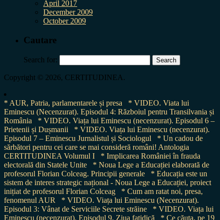
April 2017
December 2009
October 2009
Cautare
Search for:
Copyright © 2026, CERTITUDINEA.
* AUR, Patria, parlamentarele și presa
* VIDEO. Viata lui
Eminescu (Necenzurat). Episodul 4: Războiul pentru Transilvania și
România
* VIDEO. Viața lui Eminescu (necenzurat). Episodul 6 –
Prietenii și Dușmanii
* VIDEO. Viața lui Eminescu (necenzurat).
Episodul 7 – Eminescu Jurnalistul și Sociologul
* Un cadou de
sărbători pentru cei care se mai consideră români! Antologia
CERTITUDINEA Volumul I
* Implicarea României în frauda
electorală din Statele Unite
* Noua Lege a Educației elaborată de
profesorul Florian Colceag. Principii generale
* Educația este un
sistem de interes strategic național - Noua Lege a Educației, proiect
inițiat de profesorul Florian Colceag
* Cum am ratat noi, presa,
fenomenul AUR
* VIDEO. Viața lui Eminescu (Necenzurat).
Episodul 3: Vânat de Serviciile Secrete străine
* VIDEO. Viața lui
Eminescu (necenzurat). Episodul 9. Ziua fatidică
* Ce căuta, pe 19