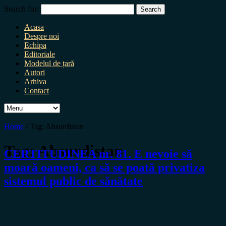
Search for:
Acasa
Despre noi
Echipa
Editoriale
Modelul de țară
Autori
Arhiva
Contact
Home
/
Tag:
Absurdistan
Tag:
Absurdistan
CERTITUDINEA nr. 81. E nevoie să
moară oameni, ca să se poată privatiza
sistemul public de sănătate