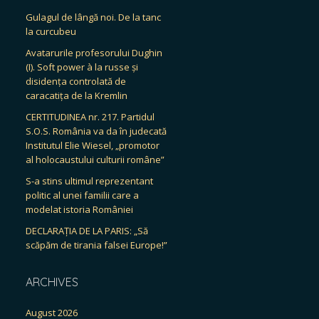
Gulagul de lângă noi. De la tanc
la curcubeu
Avatarurile profesorului Dughin
(I). Soft power à la russe și
disidența controlată de
caracatița de la Kremlin
CERTITUDINEA nr. 217. Partidul
S.O.S. România va da în judecată
Institutul Elie Wiesel, „promotor
al holocaustului culturii române”
S-a stins ultimul reprezentant
politic al unei familii care a
modelat istoria României
DECLARAȚIA DE LA PARIS: „Să
scăpăm de tirania falsei Europe!”
ARCHIVES
August 2026