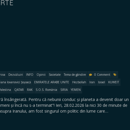
ARTE
hiva
Dezvăluiri
INFO
Opinii
Societate
Tema de gândire
0 Comment
iana Iovanovici Șoșoacă
EMIRATELE ARABE UNITE
Hezbollah
Iran
Israel
KUWEIT
Palestina
QATAR
RAK
S.O.S. România
SIRIA
YEMEN
ă însângerată. Pentru că nebunii conduc și planeta a devenit doar un
ni și încă nu s-a terminat”! Ieri, 28.02.2026 la nici 30 de minute de
asupra Iranului, am fost singurul om politic din lume care…