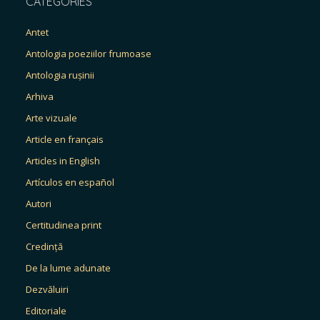
CATEGORIES
Antet
Antologia poeziilor frumoase
Antologia rușinii
Arhiva
Arte vizuale
Article en français
Articles in English
Artículos en español
Autori
Certitudinea print
Credință
De la lume adunate
Dezvăluiri
Editoriale