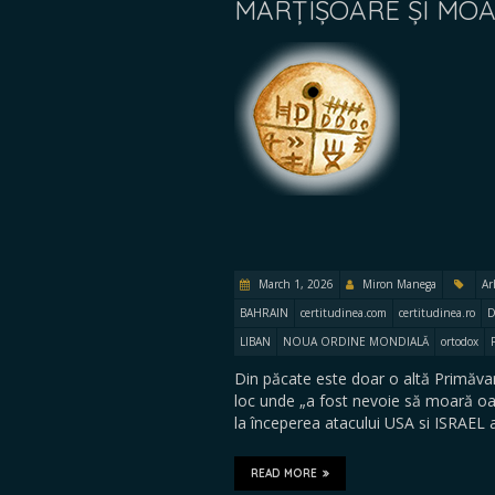
MĂRȚIȘOARE ȘI MO
March 1, 2026
Miron Manega
Ar
BAHRAIN
certitudinea.com
certitudinea.ro
D
LIBAN
NOUA ORDINE MONDIALĂ
ortodox
Din păcate este doar o altă Primăvar
loc unde „a fost nevoie să moară oame
la începerea atacului USA si ISRAEL 
READ MORE