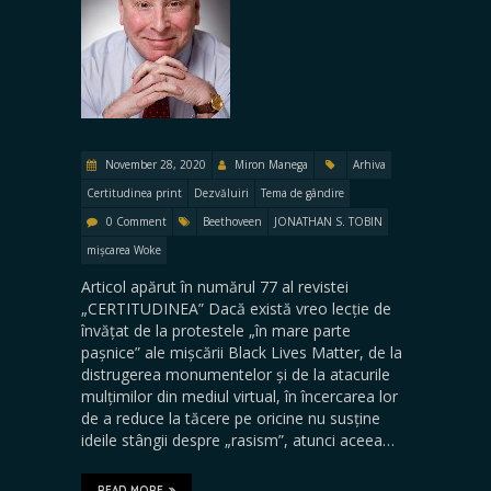
November 28, 2020
Miron Manega
Arhiva
Certitudinea print
Dezvăluiri
Tema de gândire
0 Comment
Beethoveen
JONATHAN S. TOBIN
mișcarea Woke
Articol apărut în numărul 77 al revistei
„CERTITUDINEA” Dacă există vreo lecție de
învățat de la protestele „în mare parte
pașnice” ale mișcării Black Lives Matter, de la
distrugerea monumentelor și de la atacurile
mulțimilor din mediul virtual, în încercarea lor
de a reduce la tăcere pe oricine nu susține
ideile stângii despre „rasism”, atunci aceea…
READ MORE