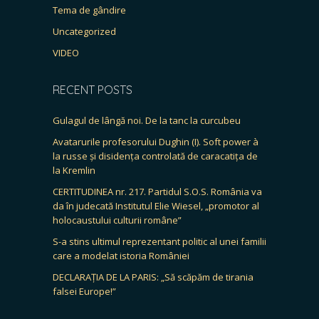
Tema de gândire
Uncategorized
VIDEO
RECENT POSTS
Gulagul de lângă noi. De la tanc la curcubeu
Avatarurile profesorului Dughin (I). Soft power à
la russe și disidența controlată de caracatița de
la Kremlin
CERTITUDINEA nr. 217. Partidul S.O.S. România va
da în judecată Institutul Elie Wiesel, „promotor al
holocaustului culturii române”
S-a stins ultimul reprezentant politic al unei familii
care a modelat istoria României
DECLARAȚIA DE LA PARIS: „Să scăpăm de tirania
falsei Europe!”