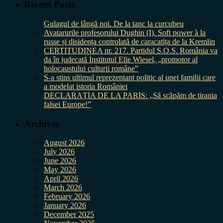
Recent Posts
Gulagul de lângă noi. De la tanc la curcubeu
Avatarurile profesorului Dughin (I). Soft power à la
russe și disidența controlată de caracatița de la Kremlin
CERTITUDINEA nr. 217. Partidul S.O.S. România va
da în judecată Institutul Elie Wiesel, „promotor al
holocaustului culturii române”
S-a stins ultimul reprezentant politic al unei familii care
a modelat istoria României
DECLARAȚIA DE LA PARIS: „Să scăpăm de tirania
falsei Europe!”
Archives
August 2026
July 2026
June 2026
May 2026
April 2026
March 2026
February 2026
January 2026
December 2025