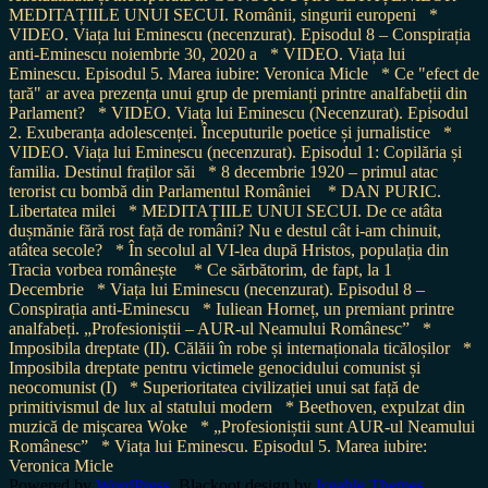
MEDITAȚIILE UNUI SECUI. Românii, singurii europeni
*
VIDEO. Viața lui Eminescu (necenzurat). Episodul 8 – Conspirația
anti-Eminescu noiembrie 30, 2020 a
* VIDEO. Viața lui
Eminescu. Episodul 5. Marea iubire: Veronica Micle
* Ce "efect de
țară" ar avea prezența unui grup de premianți printre analfabeții din
Parlament?
* VIDEO. Viața lui Eminescu (Necenzurat). Episodul
2. Exuberanța adolescenței. Începuturile poetice și jurnalistice
*
VIDEO. Viața lui Eminescu (necenzurat). Episodul 1: Copilăria și
familia. Destinul fraților săi
* 8 decembrie 1920 – primul atac
terorist cu bombă din Parlamentul României
* DAN PURIC.
Libertatea milei
* MEDITAȚIILE UNUI SECUI. De ce atâta
dușmănie fără rost față de români? Nu e destul cât i-am chinuit,
atâtea secole?
* În secolul al VI-lea după Hristos, populația din
Tracia vorbea românește
* Ce sărbătorim, de fapt, la 1
Decembrie
* Viața lui Eminescu (necenzurat). Episodul 8 –
Conspirația anti-Eminescu
* Iuliean Horneț, un premiant printre
analfabeți. „Profesioniștii – AUR-ul Neamului Românesc”
*
Imposibila dreptate (II). Călăii în robe și internaționala ticăloșilor
*
Imposibila dreptate pentru victimele genocidului comunist și
neocomunist (I)
* Superioritatea civilizației unui sat față de
primitivismul de lux al statului modern
* Beethoven, expulzat din
muzică de mișcarea Woke
* „Profesioniștii sunt AUR-ul Neamului
Românesc”
* Viața lui Eminescu. Episodul 5. Marea iubire:
Veronica Micle
Powered by
WordPress
. Blackoot design by
Iceable Themes
.