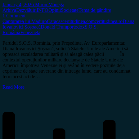
January 4, 2026
Miron Manega
Arhiva
Dezvăluiri
INFO
Opinii
Societate
Tema de gândire
1 Comment
Capturarea lui Maduro
Caracas
certitudinea.com
certitudinea.ro
Diana
Iovanovici Șoșoacă
Donald Trump
ortodox
S.O.S.
România
Venezuela
Partidul S.O.S. Romînia, prin Preşedinte, Av. Europarlamentar,
Diana Iovanovici Şoșoacǎ, solicită Statelor Unite ale Americii să
oprească escaladarea militară și să aleagă calea păcii În
contextul operațiunilor militare declanșate de Statele Unite ale
Americii împotriva Venezuelei și având în vedere pozițiile deja
exprimate de state suverane din întreaga lume, care au condamnat
ferm acest act de…
Read More