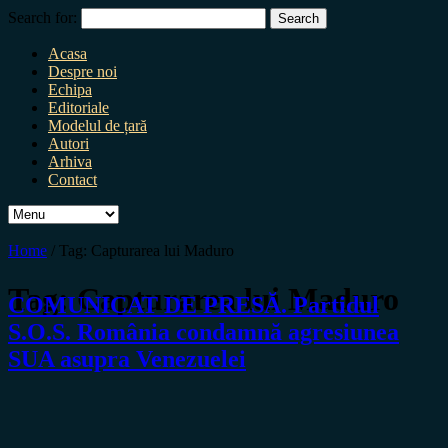
Search for:
Acasa
Despre noi
Echipa
Editoriale
Modelul de țară
Autori
Arhiva
Contact
Home
/
Tag:
Capturarea lui Maduro
Tag:
Capturarea lui Maduro
COMUNICAT DE PRESĂ. Partidul
S.O.S. România condamnă agresiunea
SUA asupra Venezuelei