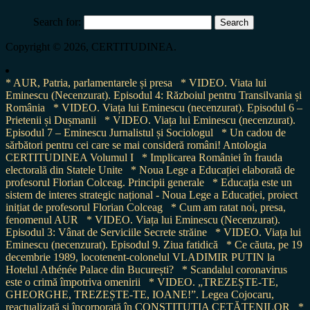
Search for:
Copyright © 2026, CERTITUDINEA.
* AUR, Patria, parlamentarele și presa
* VIDEO. Viata lui
Eminescu (Necenzurat). Episodul 4: Războiul pentru Transilvania și
România
* VIDEO. Viața lui Eminescu (necenzurat). Episodul 6 –
Prietenii și Dușmanii
* VIDEO. Viața lui Eminescu (necenzurat).
Episodul 7 – Eminescu Jurnalistul și Sociologul
* Un cadou de
sărbători pentru cei care se mai consideră români! Antologia
CERTITUDINEA Volumul I
* Implicarea României în frauda
electorală din Statele Unite
* Noua Lege a Educației elaborată de
profesorul Florian Colceag. Principii generale
* Educația este un
sistem de interes strategic național - Noua Lege a Educației, proiect
inițiat de profesorul Florian Colceag
* Cum am ratat noi, presa,
fenomenul AUR
* VIDEO. Viața lui Eminescu (Necenzurat).
Episodul 3: Vânat de Serviciile Secrete străine
* VIDEO. Viața lui
Eminescu (necenzurat). Episodul 9. Ziua fatidică
* Ce căuta, pe 19
decembrie 1989, locotenent-colonelul VLADIMIR PUTIN la
Hotelul Athénée Palace din București?
* Scandalul coronavirus
este o crimă împotriva omenirii
* VIDEO. „TREZEȘTE-TE,
GHEORGHE, TREZEȘTE-TE, IOANE!”. Legea Cojocaru,
reactualizată și încorporată în CONSTITUȚIA CETĂȚENILOR
*