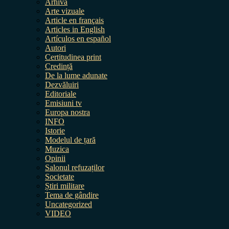
Arhiva
Arte vizuale
Article en français
Articles in English
Artículos en español
Autori
Certitudinea print
Credință
De la lume adunate
Dezvăluiri
Editoriale
Emisiuni tv
Europa nostra
INFO
Istorie
Modelul de țară
Muzica
Opinii
Salonul refuzaților
Societate
Știri militare
Tema de gândire
Uncategorized
VIDEO