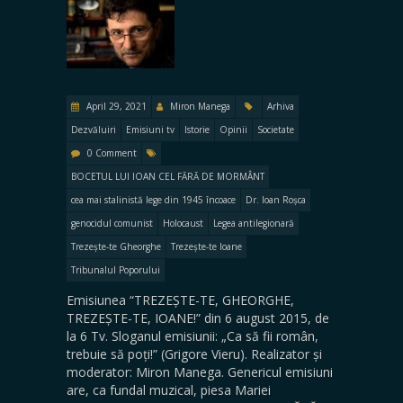
April 29, 2021
Miron Manega
Arhiva
Dezvăluiri
Emisiuni tv
Istorie
Opinii
Societate
0 Comment
BOCETUL LUI IOAN CEL FĂRĂ DE MORMÂNT
cea mai stalinistă lege din 1945 încoace
Dr. Ioan Roșca
genocidul comunist
Holocaust
Legea antilegionară
Trezește-te Gheorghe
Trezește-te Ioane
Tribunalul Poporului
Emisiunea “TREZEȘTE-TE, GHEORGHE,
TREZEȘTE-TE, IOANE!” din 6 august 2015, de
la 6 Tv. Sloganul emisiunii: „Ca să fii român,
trebuie să poți!” (Grigore Vieru). Realizator și
moderator: Miron Manega. Genericul emisiuni
are, ca fundal muzical, piesa Mariei