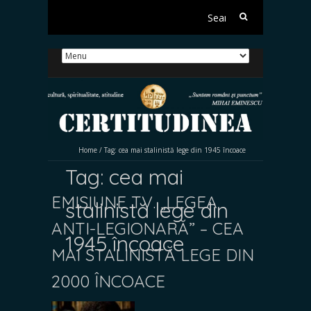
Search
for:
Home
/
Tag:
cea mai stalinistă lege din 1945 încoace
Tag:
cea mai
EMISIUNE TV. „LEGEA
stalinistă lege din
ANTI-LEGIONARĂ” – CEA
1945 încoace
MAI STALINISTĂ LEGE DIN
2000 ÎNCOACE