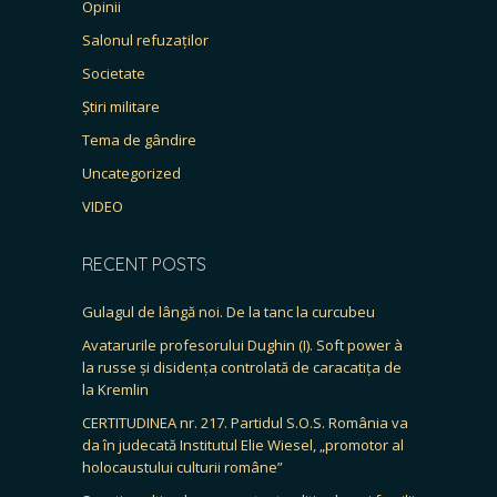
Opinii
Salonul refuzaților
Societate
Știri militare
Tema de gândire
Uncategorized
VIDEO
RECENT POSTS
Gulagul de lângă noi. De la tanc la curcubeu
Avatarurile profesorului Dughin (I). Soft power à
la russe și disidența controlată de caracatița de
la Kremlin
CERTITUDINEA nr. 217. Partidul S.O.S. România va
da în judecată Institutul Elie Wiesel, „promotor al
holocaustului culturii române”