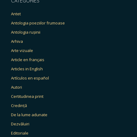
CATEGORIES
Antet
Antologia poeziilor frumoase
Antologia rușinii
Arhiva
Arte vizuale
Article en français
Articles in English
Artículos en español
Autori
Certitudinea print
Credință
De la lume adunate
Dezvăluiri
Editoriale