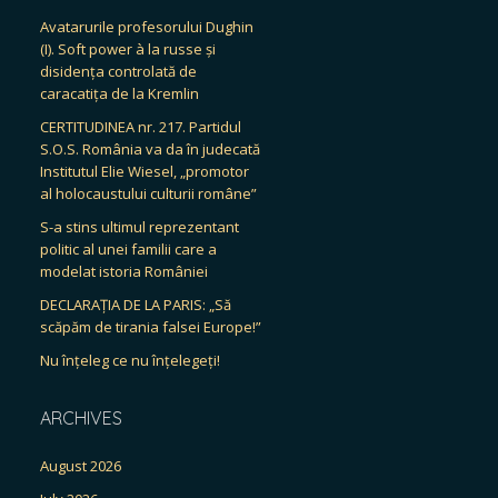
Avatarurile profesorului Dughin
(I). Soft power à la russe și
disidența controlată de
caracatița de la Kremlin
CERTITUDINEA nr. 217. Partidul
S.O.S. România va da în judecată
Institutul Elie Wiesel, „promotor
al holocaustului culturii române”
S-a stins ultimul reprezentant
politic al unei familii care a
modelat istoria României
DECLARAȚIA DE LA PARIS: „Să
scăpăm de tirania falsei Europe!”
Nu înțeleg ce nu înțelegeți!
ARCHIVES
August 2026