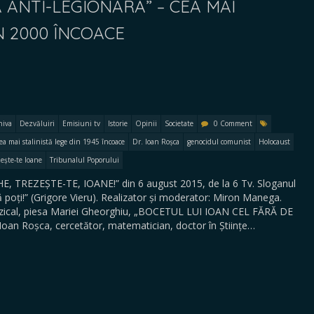
A ANTI-LEGIONARĂ” – CEA MAI
N 2000 ÎNCOACE
hiva
Dezvăluiri
Emisiuni tv
Istorie
Opinii
Societate
0 Comment
ea mai stalinistă lege din 1945 încoace
Dr. Ioan Roșca
genocidul comunist
Holocaust
ește-te Ioane
Tribunalul Poporului
 TREZEȘTE-TE, IOANE!” din 6 august 2015, de la 6 Tv. Sloganul
să poți!” (Grigore Vieru). Realizator și moderator: Miron Manega.
muzical, piesa Mariei Gheorghiu, „BOCETUL LUI IOAN CEL FĂRĂ DE
Ioan Roșca, cercetător, matematician, doctor în Științe…