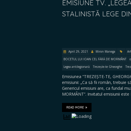
EMISIUNE TV. „LEGE
STALINISTĂ LEGE DI
April 29, 2021
Miron Manega
Ar
BOCETUL LUI IOAN CEL FĂRĂ DE MORMÂNT
c
Legea antilegionară
Trezește-te Gheorghe
Trez
Emisiunea “TREZEȘTE-TE, GHEORGHE,
emisiunii: „Ca să fii român, trebuie 
Genericul emisiuni are, ca fundal 
MORMÂNT”. Invitatul emisiunii este 
READ MORE