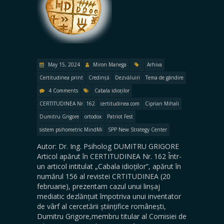
May 15, 2024
Miron Manega
Arhiva
Certitudinea print
Credință
Dezvăluiri
Tema de gândire
4 Comments
Cabala idioților
CERTITUDINEA Nr. 162
certitudinea.com
Ciprian Mihali
Dumitru Grigore
ortodox
Patriot Fest
sistem psihometric MindMi
SPP New Strategy Center
Autor: Dr. Ing. Psiholog DUMITRU GRIGORE
Articol apărut în CERTITUDINEA Nr. 162 Într-
un articol intitulat „Cabala idioților”, apărut în
numărul 156 al revistei CRTITUDINEA (20
februarie), prezentam cazul unui linșaj
mediatic dezlănțuit împotriva unui inventator
de vârf al cercetării științifice românești,
Dumitru Grigore,membru titular al Comisiei de