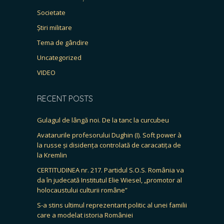
Societate
Știri militare
Tema de gândire
Uncategorized
VIDEO
RECENT POSTS
Gulagul de lângă noi. De la tanc la curcubeu
Avatarurile profesorului Dughin (I). Soft power à
la russe și disidența controlată de caracatița de
la Kremlin
CERTITUDINEA nr. 217. Partidul S.O.S. România va
da în judecată Institutul Elie Wiesel, „promotor al
holocaustului culturii române”
S-a stins ultimul reprezentant politic al unei familii
care a modelat istoria României