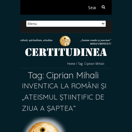
Search
for:
Home
/
Tag:
Ciprian Mihali
Tag:
Ciprian Mihali
INVENTICA LA ROMÂNI ȘI
„ATEISMUL ȘTIINȚIFIC DE
ZIUA A ȘAPTEA”