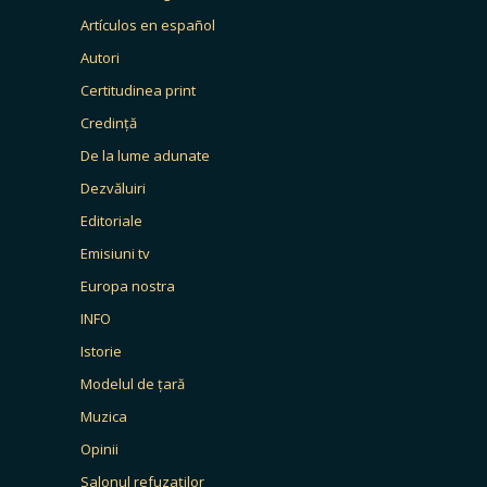
Artículos en español
Autori
Certitudinea print
Credință
De la lume adunate
Dezvăluiri
Editoriale
Emisiuni tv
Europa nostra
INFO
Istorie
Modelul de țară
Muzica
Opinii
Salonul refuzaților