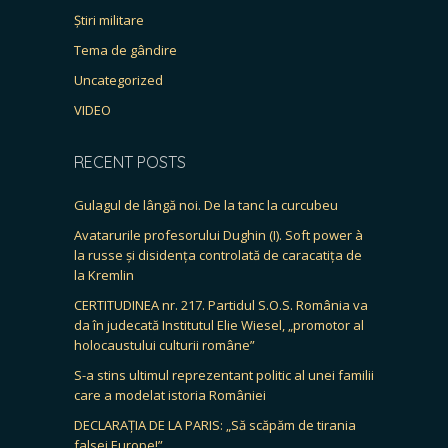
Știri militare
Tema de gândire
Uncategorized
VIDEO
RECENT POSTS
Gulagul de lângă noi. De la tanc la curcubeu
Avatarurile profesorului Dughin (I). Soft power à
la russe și disidența controlată de caracatița de
la Kremlin
CERTITUDINEA nr. 217. Partidul S.O.S. România va
da în judecată Institutul Elie Wiesel, „promotor al
holocaustului culturii române”
S-a stins ultimul reprezentant politic al unei familii
care a modelat istoria României
DECLARAȚIA DE LA PARIS: „Să scăpăm de tirania
falsei Europe!”