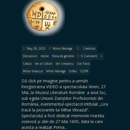
May 29, 2022
Miron Manega
Credință
Dezvăluiri
Istorie
Tema de gândire
0 Comment
Cobză
Ion al Cobzei
Ion Crețeanu
Lira Tracă
Mihai Viteazul
Miron Manega
Orfeu
UZPR
Dă click pe imagine pentru a urmări
înregistrarea VIDEO a spectacolului Vineri, 27
Mai, la Muzeul Literaturii Române a avut loc,
sub egida Uniunii Ziariștilor Profesioniști din
România, evenimentul-spectacol intitulat „Lira
tracă la picioarele lui Mihai Viteazul”.
Spectacolul a fost dedicat memoriei marelui
voievod și zilei de 27 Mai 1600, data la care
acesta a realizat Prima…