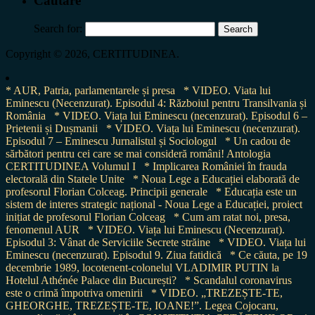
Cautare
Search for:
Copyright © 2026, CERTITUDINEA.
* AUR, Patria, parlamentarele și presa
* VIDEO. Viata lui
Eminescu (Necenzurat). Episodul 4: Războiul pentru Transilvania și
România
* VIDEO. Viața lui Eminescu (necenzurat). Episodul 6 –
Prietenii și Dușmanii
* VIDEO. Viața lui Eminescu (necenzurat).
Episodul 7 – Eminescu Jurnalistul și Sociologul
* Un cadou de
sărbători pentru cei care se mai consideră români! Antologia
CERTITUDINEA Volumul I
* Implicarea României în frauda
electorală din Statele Unite
* Noua Lege a Educației elaborată de
profesorul Florian Colceag. Principii generale
* Educația este un
sistem de interes strategic național - Noua Lege a Educației, proiect
inițiat de profesorul Florian Colceag
* Cum am ratat noi, presa,
fenomenul AUR
* VIDEO. Viața lui Eminescu (Necenzurat).
Episodul 3: Vânat de Serviciile Secrete străine
* VIDEO. Viața lui
Eminescu (necenzurat). Episodul 9. Ziua fatidică
* Ce căuta, pe 19
decembrie 1989, locotenent-colonelul VLADIMIR PUTIN la
Hotelul Athénée Palace din București?
* Scandalul coronavirus
este o crimă împotriva omenirii
* VIDEO. „TREZEȘTE-TE,
GHEORGHE, TREZEȘTE-TE, IOANE!”. Legea Cojocaru,