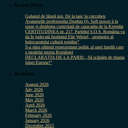
Recent Posts
Gulagul de lângă noi. De la tanc la curcubeu
Avatarurile profesorului Dughin (I). Soft power à la
russe și disidența controlată de caracatița de la Kremlin
CERTITUDINEA nr. 217. Partidul S.O.S. România va
da în judecată Institutul Elie Wiesel, „promotor al
holocaustului culturii române”
S-a stins ultimul reprezentant politic al unei familii care
a modelat istoria României
DECLARAȚIA DE LA PARIS: „Să scăpăm de tirania
falsei Europe!”
Archives
August 2026
July 2026
June 2026
May 2026
April 2026
March 2026
February 2026
January 2026
December 2025