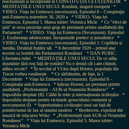
reactualizată și încorporată în CONSTITUȚIA CETĂȚENILOR
*
MEDITAȚIILE UNUI SECUI. Românii, singurii europeni
*
VIDEO. Viața lui Eminescu (necenzurat). Episodul 8 – Conspirația
anti-Eminescu noiembrie 30, 2020 a
* VIDEO. Viața lui
Eminescu. Episodul 5. Marea iubire: Veronica Micle
* Ce "efect de
țară" ar avea prezența unui grup de premianți printre analfabeții din
Parlament?
* VIDEO. Viața lui Eminescu (Necenzurat). Episodul
2. Exuberanța adolescenței. Începuturile poetice și jurnalistice
*
VIDEO. Viața lui Eminescu (necenzurat). Episodul 1: Copilăria și
familia. Destinul fraților săi
* 8 decembrie 1920 – primul atac
terorist cu bombă din Parlamentul României
* DAN PURIC.
Libertatea milei
* MEDITAȚIILE UNUI SECUI. De ce atâta
dușmănie fără rost față de români? Nu e destul cât i-am chinuit,
atâtea secole?
* În secolul al VI-lea după Hristos, populația din
Tracia vorbea românește
* Ce sărbătorim, de fapt, la 1
Decembrie
* Viața lui Eminescu (necenzurat). Episodul 8 –
Conspirația anti-Eminescu
* Iuliean Horneț, un premiant printre
analfabeți. „Profesioniștii – AUR-ul Neamului Românesc”
*
Imposibila dreptate (II). Călăii în robe și internaționala ticăloșilor
*
Imposibila dreptate pentru victimele genocidului comunist și
neocomunist (I)
* Superioritatea civilizației unui sat față de
primitivismul de lux al statului modern
* Beethoven, expulzat din
muzică de mișcarea Woke
* „Profesioniștii sunt AUR-ul Neamului
Românesc”
* Viața lui Eminescu. Episodul 5. Marea iubire:
Veronica Micle