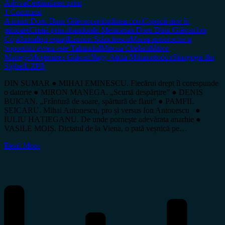
Arhiva
Certitudinea print
1 Comment
A murit Doru Dinu Glăvan
certitudinea.com
Copacii mor în
picioare
Crimă prin abandon
In Memorian Doru Dinu Glăvan
Ion
Coja
Jurnaliști eșuați
Laurian Stănchescu
Marea nenorocire a
poporului evreu este Talmudul
Mircea Chelaru
Miron
Manega
Moștenirea Glăvan
Nagy Attila-Mihai
ortodox
Sinagoga din
Sighet
UZPR
DIN SUMAR ● MIHAI EMINESCU. Fiecărui drept îi corespunde
o datorie ● MIRON MANEGA. „Scurtă despărțire” ● DENIS
BUICAN. „Frântură de soare, spărtură de flaut” ● PAMFIL
ȘEICARU. Mihai Antonescu, pro și versus Ion Antonescu ●
IULIU HAȚIEGANU. De unde pornește adevărata anarhie ●
VASILE MOIȘ. Dictatul de la Viena, o pată veșnică pe…
Read More