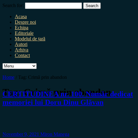
Search for:
Acasa
Despre noi
Echipa
Editoriale
Modelul de țară
Autori
Arhiva
Contact
Home
/
Tag:
Crimă prin abandon
Tag:
Crimă prin abandon
CERTITUDINEA nr. 100. Număr dedicat
memoriei lui Doru Dinu Glăvan
November 9, 2021
Miron Manega