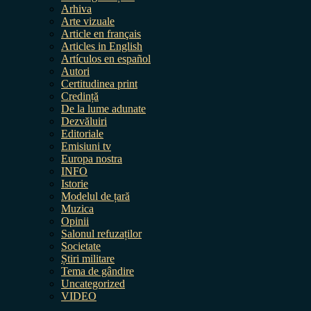
Arhiva
Arte vizuale
Article en français
Articles in English
Artículos en español
Autori
Certitudinea print
Credință
De la lume adunate
Dezvăluiri
Editoriale
Emisiuni tv
Europa nostra
INFO
Istorie
Modelul de țară
Muzica
Opinii
Salonul refuzaților
Societate
Știri militare
Tema de gândire
Uncategorized
VIDEO