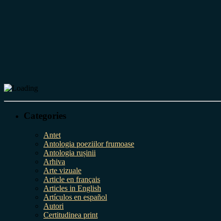
Categories
Antet
Antologia poeziilor frumoase
Antologia rușinii
Arhiva
Arte vizuale
Article en français
Articles in English
Artículos en español
Autori
Certitudinea print