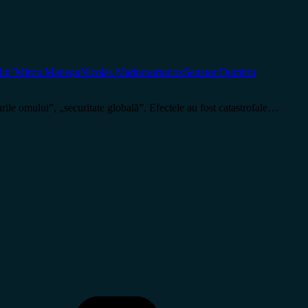
lui”
Miron Manega
Nicolas Maduro
ortodox
Senator Dumitru
rile omului”, „securitate globală”. Efectele au fost catastrofale…