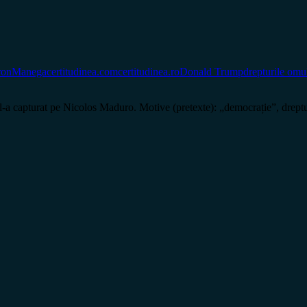
ronManega
certitudinea.com
certitudinea.ro
Donald Trump
drepturile omu
 l-a capturat pe Nicolos Maduro. Motive (pretexte): „democrație”, dreptu