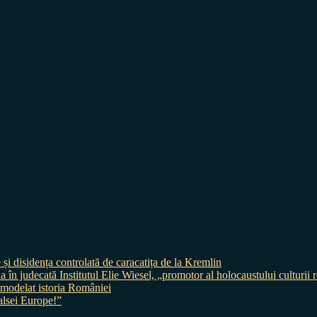
 și disidența controlată de caracatița de la Kremlin
judecată Institutul Elie Wiesel, „promotor al holocaustului culturii
 a modelat istoria României
sei Europe!”