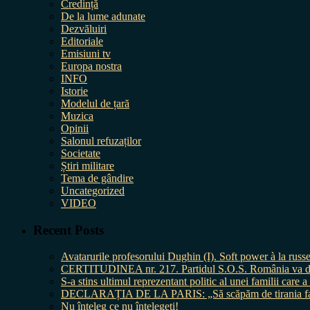
Credință
De la lume adunate
Dezvăluiri
Editoriale
Emisiuni tv
Europa nostra
INFO
Istorie
Modelul de țară
Muzica
Opinii
Salonul refuzaților
Societate
Știri militare
Tema de gândire
Uncategorized
VIDEO
Recent Posts
Avatarurile profesorului Dughin (I). Soft power à la russe
CERTITUDINEA nr. 217. Partidul S.O.S. România va da în 
S-a stins ultimul reprezentant politic al unei familii care
DECLARAȚIA DE LA PARIS: „Să scăpăm de tirania fal
Nu înțeleg ce nu înțelegeți!