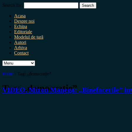
Search for:
Acasa
Despre noi
Echipa
Editoriale
Modelul de țară
Autori
Arhiva
Contact
Home
/
Tag:
„democrație”
Tag:
„democrație”
VIDEO. Miron Manega: „Binefacerile” inva