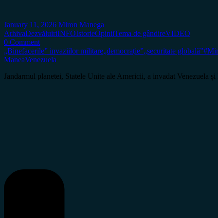
January 11, 2026
Miron Manega
Arhiva
Dezvăluiri
INFO
Istorie
Opinii
Tema de gândire
VIDEO
0 Comment
„Binefacerile” invaziilor militare
„democrație”
„securitate globală”
#Mi
Manea
Venezuela
Jandarmul planetei, Statele Unite ale Americii, a invadat Venezuela și