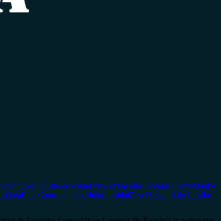
 Gutman
Erez Golan
erorile unui vice-ambasador
Federația Comunităților
rnațională de Comemorare a Holocaustului
Ziua Națională de Cinstire
nizat de Federația Comunităților Evreiești din România în parteneriat