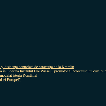
 și disidența controlată de caracatița de la Kremlin
judecată Institutul Elie Wiesel, „promotor al holocaustului culturii
 a modelat istoria României
sei Europe!”