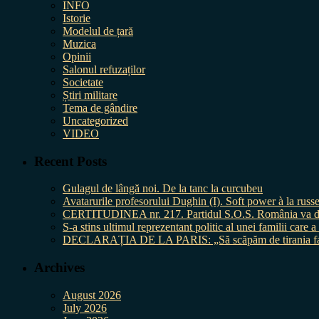
INFO
Istorie
Modelul de țară
Muzica
Opinii
Salonul refuzaților
Societate
Știri militare
Tema de gândire
Uncategorized
VIDEO
Recent Posts
Gulagul de lângă noi. De la tanc la curcubeu
Avatarurile profesorului Dughin (I). Soft power à la russe
CERTITUDINEA nr. 217. Partidul S.O.S. România va da în 
S-a stins ultimul reprezentant politic al unei familii care
DECLARAȚIA DE LA PARIS: „Să scăpăm de tirania fal
Archives
August 2026
July 2026