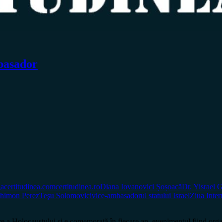
mbasador
a
certitudinea.com
certitudinea.ro
Diana Iovanovici Șoșoacă
Dr. Yisrael
himon Perez
Teşu Solomovici
vice-ambasadorul statului Israel
Ziua Inte
e a Holocaustului și e comemorată în fiecare an, evenimentul fiind orga