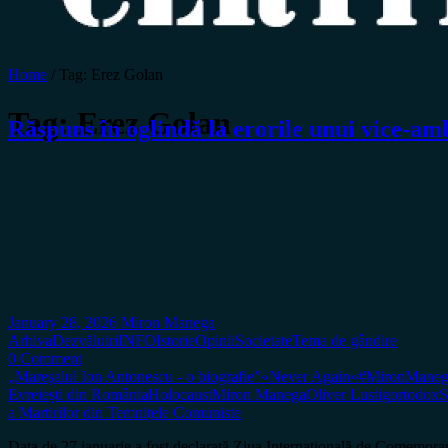
Home
/
Tag:
Erez Golan
Tag:
Erez Golan
Răspuns în oglindă la erorile unui vice-a
January 28, 2026
Miron Manega
Arhiva
Dezvăluiri
INFO
Istorie
Opinii
Societate
Tema de gândire
0 Comment
„Mareşalul Ion Antonescu - o biografie”
«Never Again»
#MironManeg
Evreiești din România
Holocaust
Miron Manega
Oliver Lustig
ortodox
S
a Martirilor din Temnițele Comuniste
Data de 27 ianuarie a fost declarată Ziua Internațională de Comemorar