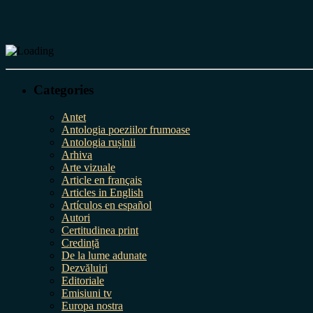
Categories
Antet
Antologia poeziilor frumoase
Antologia rușinii
Arhiva
Arte vizuale
Article en français
Articles in English
Artículos en español
Autori
Certitudinea print
Credință
De la lume adunate
Dezvăluiri
Editoriale
Emisiuni tv
Europa nostra