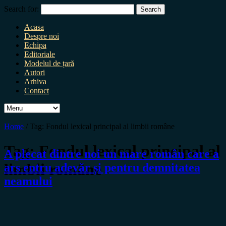
Search for:
Acasa
Despre noi
Echipa
Editoriale
Modelul de țară
Autori
Arhiva
Contact
Home
/
Tag:
Fondul lexical principal al limbii române
Tag:
Fondul lexical principal al
A plecat dintre noi un mare român care a
limbii române
ars entru adevăr și pentru demnitatea
neamului