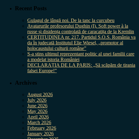
Recent Posts
Gulagul de lângă noi. De la tanc la curcubeu
Avatarurile profesorului Dughin (I). Soft power à la
russe și disidența controlată de caracatița de la Kremlin
CERTITUDINEA nr. 217. Partidul S.O.S. România va
da în judecată Institutul Elie Wiesel, „promotor al
holocaustului culturii române”
S-a stins ultimul reprezentant politic al unei familii care
a modelat istoria României
DECLARAȚIA DE LA PARIS: „Să scăpăm de tirania
falsei Europe!”
Archives
August 2026
July 2026
June 2026
May 2026
April 2026
March 2026
February 2026
January 2026