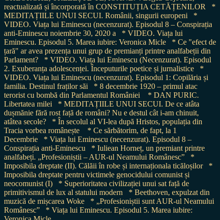
reactualizată și încorporată în CONSTITUȚIA CETĂȚENILOR
*
MEDITAȚIILE UNUI SECUI. Românii, singurii europeni
*
VIDEO. Viața lui Eminescu (necenzurat). Episodul 8 – Conspirația
anti-Eminescu noiembrie 30, 2020 a
* VIDEO. Viața lui
Eminescu. Episodul 5. Marea iubire: Veronica Micle
* Ce "efect de
țară" ar avea prezența unui grup de premianți printre analfabeții din
Parlament?
* VIDEO. Viața lui Eminescu (Necenzurat). Episodul
2. Exuberanța adolescenței. Începuturile poetice și jurnalistice
*
VIDEO. Viața lui Eminescu (necenzurat). Episodul 1: Copilăria și
familia. Destinul fraților săi
* 8 decembrie 1920 – primul atac
terorist cu bombă din Parlamentul României
* DAN PURIC.
Libertatea milei
* MEDITAȚIILE UNUI SECUI. De ce atâta
dușmănie fără rost față de români? Nu e destul cât i-am chinuit,
atâtea secole?
* În secolul al VI-lea după Hristos, populația din
Tracia vorbea românește
* Ce sărbătorim, de fapt, la 1
Decembrie
* Viața lui Eminescu (necenzurat). Episodul 8 –
Conspirația anti-Eminescu
* Iuliean Horneț, un premiant printre
analfabeți. „Profesioniștii – AUR-ul Neamului Românesc”
*
Imposibila dreptate (II). Călăii în robe și internaționala ticăloșilor
*
Imposibila dreptate pentru victimele genocidului comunist și
neocomunist (I)
* Superioritatea civilizației unui sat față de
primitivismul de lux al statului modern
* Beethoven, expulzat din
muzică de mișcarea Woke
* „Profesioniștii sunt AUR-ul Neamului
Românesc”
* Viața lui Eminescu. Episodul 5. Marea iubire:
Veronica Micle