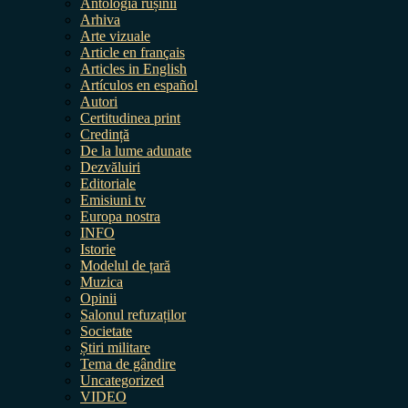
Antologia rușinii
Arhiva
Arte vizuale
Article en français
Articles in English
Artículos en español
Autori
Certitudinea print
Credință
De la lume adunate
Dezvăluiri
Editoriale
Emisiuni tv
Europa nostra
INFO
Istorie
Modelul de țară
Muzica
Opinii
Salonul refuzaților
Societate
Știri militare
Tema de gândire
Uncategorized
VIDEO