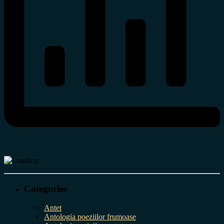
Categories
Antet
Antologia poeziilor frumoase