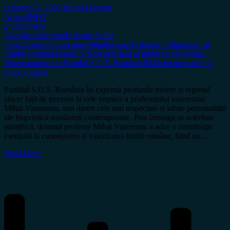
October 27, 2025
Miron Manega
Arhiva
INFO
2 Comments
Adevăruri incomode despre limba
română
certitudinea.com
certitudinea.ro
Dicționarul Etimologic al
Limbii Române
Fondul lexical principal al limbii române
Mihai
Vinereanu
ortodox
Partidul S.O.S. România
Rădăcini nostratice în
limba română
Partidul S.O.S. România își exprimă profunda tristețe și regretul
sincer față de trecerea la cele veșnice a profesorului universitar
Mihai Vinereanu, una dintre cele mai respectate și iubite personalități
ale lingvisticii românești contemporane. Prin întreaga sa activitate
științifică, domnul profesor Mihai Vinereanu a adus o contribuție
esențială la cunoașterea și valorizarea limbii române, fiind un…
Read More