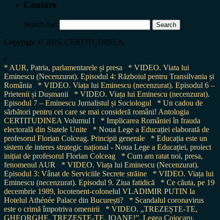
Cautare
Search for:
Copyright © 2026, CERTITUDINEA.
* AUR, Patria, parlamentarele și presa
* VIDEO. Viata lui
Eminescu (Necenzurat). Episodul 4: Războiul pentru Transilvania și
România
* VIDEO. Viața lui Eminescu (necenzurat). Episodul 6 –
Prietenii și Dușmanii
* VIDEO. Viața lui Eminescu (necenzurat).
Episodul 7 – Eminescu Jurnalistul și Sociologul
* Un cadou de
sărbători pentru cei care se mai consideră români! Antologia
CERTITUDINEA Volumul I
* Implicarea României în frauda
electorală din Statele Unite
* Noua Lege a Educației elaborată de
profesorul Florian Colceag. Principii generale
* Educația este un
sistem de interes strategic național - Noua Lege a Educației, proiect
inițiat de profesorul Florian Colceag
* Cum am ratat noi, presa,
fenomenul AUR
* VIDEO. Viața lui Eminescu (Necenzurat).
Episodul 3: Vânat de Serviciile Secrete străine
* VIDEO. Viața lui
Eminescu (necenzurat). Episodul 9. Ziua fatidică
* Ce căuta, pe 19
decembrie 1989, locotenent-colonelul VLADIMIR PUTIN la
Hotelul Athénée Palace din București?
* Scandalul coronavirus
este o crimă împotriva omenirii
* VIDEO. „TREZEȘTE-TE,
GHEORGHE, TREZEȘTE-TE, IOANE!”. Legea Cojocaru,