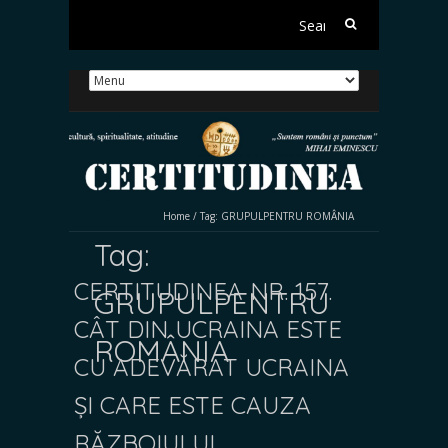
Search
for:
Home
/
Tag:
GRUPULPENTRU ROMÂNIA
Tag:
CERTITUDINEA NR. 157.
GRUPULPENTRU
CÂT DIN UCRAINA ESTE
ROMÂNIA
CU ADEVĂRAT UCRAINA
ȘI CARE ESTE CAUZA
RĂZBOIULUI