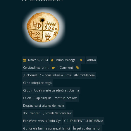
March 5, 2024
Miron Manega
Arhiva
Certitudinea print
1 Comment
„Holocaustul“ – noua religie a lumii
#MironManega
Când roboții se roagă
Cât din Ucraina este cu adevărat Ucraina
Ce erau Capitulațiile
certitudinea.com
Desțărarea și uitarea de neam
documentarul „Grotele Vaticanului”
Elie Wiesel versus Radu Gyr
GRUPULPENTRU ROMÂNIA
Gunoaiele lumii s-au aşezat la noi
În pat cu dușmanul