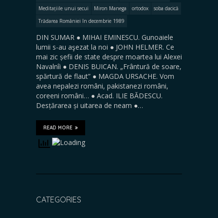
Meditațiile unui secui
Miron Manega
ortodox
soba dacică
Trădarea României în decembrie 1989
DIN SUMAR ● MIHAI EMINESCU. Gunoaiele
lumii s-au aşezat la noi ● JOHN HELMER. Ce
mai zic șefii de state despre moartea lui Alexei
Navalnîi ● DENIS BUICAN. „Frântură de soare,
spărtură de flaut” ● MAGDA URSACHE. Vom
avea nepalezi români, pakistanezi români,
coreeni români… ● Acad. ILIE BĂDESCU.
Desțărarea și uitarea de neam ●…
READ MORE
CATEGORIES