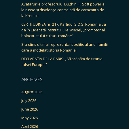
Avatarurile profesorului Dughin (I). Soft power à
la russe și disidența controlată de caracatița de
la Kremlin
CERTITUDINEA nr. 217. Partidul S.O.S. România va
da în judecată Institutul Elie Wiesel, „promotor al
holocaustului culturii române”
S-a stins ultimul reprezentant politic al unei familii
care a modelat istoria României
DECLARAȚIA DE LA PARIS: „Să scăpăm de tirania
falsei Europe!”
ARCHIVES
August 2026
July 2026
June 2026
May 2026
April 2026