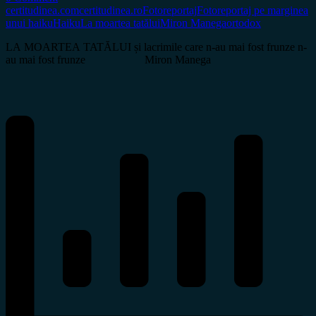
certitudinea.com
certitudinea.ro
Fotoreportaj
Fotoreportaj pe marginea
unui haiku
Haiku
La moartea tatălui
Miron Manega
ortodox
LA MOARTEA TATĂLUI și lacrimile care n-au mai fost frunze n-
au mai fost frunze Miron Manega