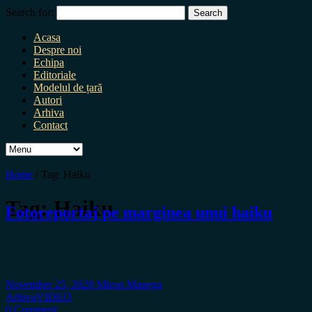
Search for:
Acasa
Despre noi
Echipa
Editoriale
Modelul de țară
Autori
Arhiva
Contact
Home
/
Tag:
Haiku
Tag:
Haiku
Fotoreportaj pe marginea unui haiku
November 25, 2020
Miron Manega
Arhiva
VIDEO
0 Comment