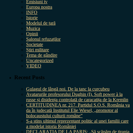
Emisiuni tv
Europa nostra
INFO
Istorie
Modelul de țară
Muzica
Opinii
Salonul refuzaților
Societate
Știri militare
Tema de gândire
Uncategorized
VIDEO
Recent Posts
Gulagul de lângă noi. De la tanc la curcubeu
Avatarurile profesorului Dughin (I). Soft power à la
russe și disidența controlată de caracatița de la Kremlin
CERTITUDINEA nr. 217. Partidul S.O.S. România va
da în judecată Institutul Elie Wiesel, „promotor al
holocaustului culturii române”
S-a stins ultimul reprezentant politic al unei familii care
a modelat istoria României
DECLARAȚIA DE LA PARIS: „Să scăpăm de tirania