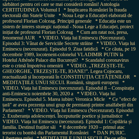
sărbători pentru cei care se mai consideră români! Antologia
CERTITUDINEA Volumul I
* Implicarea României în frauda
electorală din Statele Unite
* Noua Lege a Educației elaborată de
profesorul Florian Colceag. Principii generale
* Educația este un
sistem de interes strategic național - Noua Lege a Educației, proiect
inițiat de profesorul Florian Colceag
* Cum am ratat noi, presa,
fenomenul AUR
* VIDEO. Viața lui Eminescu (Necenzurat).
Episodul 3: Vânat de Serviciile Secrete străine
* VIDEO. Viața lui
Eminescu (necenzurat). Episodul 9. Ziua fatidică
* Ce căuta, pe 19
decembrie 1989, locotenent-colonelul VLADIMIR PUTIN la
Hotelul Athénée Palace din București?
* Scandalul coronavirus
este o crimă împotriva omenirii
* VIDEO. „TREZEȘTE-TE,
GHEORGHE, TREZEȘTE-TE, IOANE!”. Legea Cojocaru,
reactualizată și încorporată în CONSTITUȚIA CETĂȚENILOR
*
MEDITAȚIILE UNUI SECUI. Românii, singurii europeni
*
VIDEO. Viața lui Eminescu (necenzurat). Episodul 8 – Conspirația
anti-Eminescu noiembrie 30, 2020 a
* VIDEO. Viața lui
Eminescu. Episodul 5. Marea iubire: Veronica Micle
* Ce "efect de
țară" ar avea prezența unui grup de premianți printre analfabeții din
Parlament?
* VIDEO. Viața lui Eminescu (Necenzurat). Episodul
2. Exuberanța adolescenței. Începuturile poetice și jurnalistice
*
VIDEO. Viața lui Eminescu (necenzurat). Episodul 1: Copilăria și
familia. Destinul fraților săi
* 8 decembrie 1920 – primul atac
terorist cu bombă din Parlamentul României
* DAN PURIC.
Libertatea milei
* MEDITAȚIILE UNUI SECUI. De ce atâta