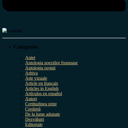
Categories
Antet
Antologia poeziilor frumoase
Antologia rușinii
Arhiva
Arte vizuale
Article en français
Articles in English
Artículos en español
Autori
Certitudinea print
Credință
De la lume adunate
Dezvăluiri
Editoriale