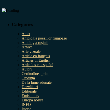
Categories
Antet
Antologia poeziilor frumoase
Antologia rușinii
Arhiva
Arte vizuale
Article en français
Articles in English
Artículos en español
Autori
Certitudinea print
Credință
De la lume adunate
Dezvăluiri
Editoriale
Emisiuni tv
Europa nostra
INFO
Istorie