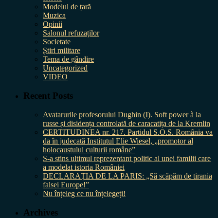
Modelul de țară
Muzica
Opinii
Salonul refuzaților
Societate
Știri militare
Tema de gândire
Uncategorized
VIDEO
Recent Posts
Avatarurile profesorului Dughin (I). Soft power à la
russe și disidența controlată de caracatița de la Kremlin
CERTITUDINEA nr. 217. Partidul S.O.S. România va
da în judecată Institutul Elie Wiesel, „promotor al
holocaustului culturii române”
S-a stins ultimul reprezentant politic al unei familii care
a modelat istoria României
DECLARAȚIA DE LA PARIS: „Să scăpăm de tirania
falsei Europe!”
Nu înțeleg ce nu înțelegeți!
Archives