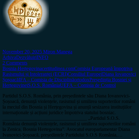
November 20, 2025
Miron Manega
Arhiva
Dezvăluiri
INFO
2 Comments
Bosnia-Herțegovina
certitudinea.com
Comisia Europeană împotriva
Rasismului și Intoleranței (ECRI)
Consiliul Europei
Diana Iovanovici
Șoșoacă
IFA – Comisia de Disciplină
ortodox
Președinția Bosniei și
Herțegovinei
S.O.S. România
UEFA – Comisia de Control
Partidul S.O.S. România, prin președintele său Diana Iovanovici-
Șoșoacă, denunță violențele, rasismul și umilirea suporterilor români
la meciul din Bosnia și Herțegovina și anunță sesizarea instituțiilor
internaționale și acțiuni juridice împotriva statului bosniac.
__________________________________ „Partidul S.O.S.
România denunță violențele, rasismul și umilirea suporterilor români
la Zenica, Bosnia Hertegovina”. Avocatul europarlamentar Diana
Ivanovici-Șoșoacă, președintele Partidului S.O.S România,…