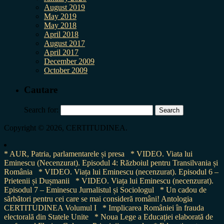
August 2019
May 2019
May 2018
April 2018
August 2017
April 2017
December 2009
October 2009
Cautare
Search for:
Copyright © 2026, CERTITUDINEA.
* AUR, Patria, parlamentarele și presa
* VIDEO. Viata lui
Eminescu (Necenzurat). Episodul 4: Războiul pentru Transilvania și
România
* VIDEO. Viața lui Eminescu (necenzurat). Episodul 6 –
Prietenii și Dușmanii
* VIDEO. Viața lui Eminescu (necenzurat).
Episodul 7 – Eminescu Jurnalistul și Sociologul
* Un cadou de
sărbători pentru cei care se mai consideră români! Antologia
CERTITUDINEA Volumul I
* Implicarea României în frauda
electorală din Statele Unite
* Noua Lege a Educației elaborată de