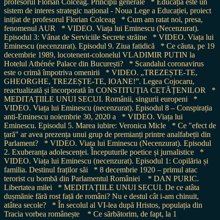
profesorul Florian Colceag. Principii generale
* Educația este un
sistem de interes strategic național - Noua Lege a Educației, proiect
inițiat de profesorul Florian Colceag
* Cum am ratat noi, presa,
fenomenul AUR
* VIDEO. Viața lui Eminescu (Necenzurat).
Episodul 3: Vânat de Serviciile Secrete străine
* VIDEO. Viața lui
Eminescu (necenzurat). Episodul 9. Ziua fatidică
* Ce căuta, pe 19
decembrie 1989, locotenent-colonelul VLADIMIR PUTIN la
Hotelul Athénée Palace din București?
* Scandalul coronavirus
este o crimă împotriva omenirii
* VIDEO. „TREZEȘTE-TE,
GHEORGHE, TREZEȘTE-TE, IOANE!”. Legea Cojocaru,
reactualizată și încorporată în CONSTITUȚIA CETĂȚENILOR
*
MEDITAȚIILE UNUI SECUI. Românii, singurii europeni
*
VIDEO. Viața lui Eminescu (necenzurat). Episodul 8 – Conspirația
anti-Eminescu noiembrie 30, 2020 a
* VIDEO. Viața lui
Eminescu. Episodul 5. Marea iubire: Veronica Micle
* Ce "efect de
țară" ar avea prezența unui grup de premianți printre analfabeții din
Parlament?
* VIDEO. Viața lui Eminescu (Necenzurat). Episodul
2. Exuberanța adolescenței. Începuturile poetice și jurnalistice
*
VIDEO. Viața lui Eminescu (necenzurat). Episodul 1: Copilăria și
familia. Destinul fraților săi
* 8 decembrie 1920 – primul atac
terorist cu bombă din Parlamentul României
* DAN PURIC.
Libertatea milei
* MEDITAȚIILE UNUI SECUI. De ce atâta
dușmănie fără rost față de români? Nu e destul cât i-am chinuit,
atâtea secole?
* În secolul al VI-lea după Hristos, populația din
Tracia vorbea românește
* Ce sărbătorim, de fapt, la 1