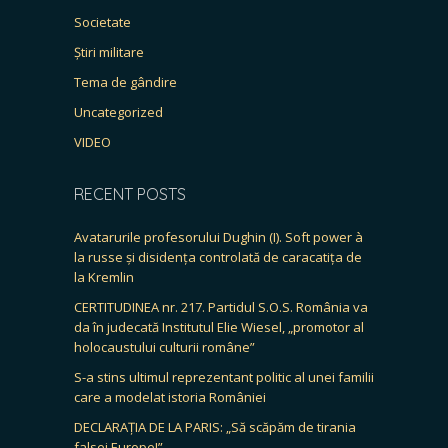
Societate
Știri militare
Tema de gândire
Uncategorized
VIDEO
RECENT POSTS
Avatarurile profesorului Dughin (I). Soft power à
la russe și disidența controlată de caracatița de
la Kremlin
CERTITUDINEA nr. 217. Partidul S.O.S. România va
da în judecată Institutul Elie Wiesel, „promotor al
holocaustului culturii române”
S-a stins ultimul reprezentant politic al unei familii
care a modelat istoria României
DECLARAȚIA DE LA PARIS: „Să scăpăm de tirania
falsei Europe!”