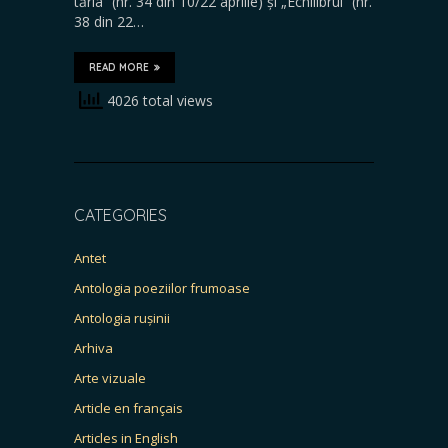
tăria” (nr. 34 din 10/22 aprilie) și „Echilibrul” (nr.
38 din 22…
READ MORE
4026 total views
CATEGORIES
Antet
Antologia poeziilor frumoase
Antologia rușinii
Arhiva
Arte vizuale
Article en français
Articles in English