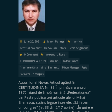
June 20, 2021
Miron Manega
Arhiva
Certitudinea print
Dezvăluiri
Istorie
Tema de gândire
0 Comment
Alexandru Roman
CERTITUDINEA Nr. 89
Echilibrul
Federațiunea
În unire e tăria
Mihai Eminescu
Miron Manega
Pesta
Să facem un congres
Autor: Ionel Novac Articol apărut în
CERTITUDINEA Nr. 89 În primăvara anului
1870, ziarul de limbă română „Federațiunea”
din Pesta publica trei articole ale lui Mihai
Eminescu, strâns legate între ele: „Să facem
un congres” (nr. 33 din 5/17 aprilie), „În unire e