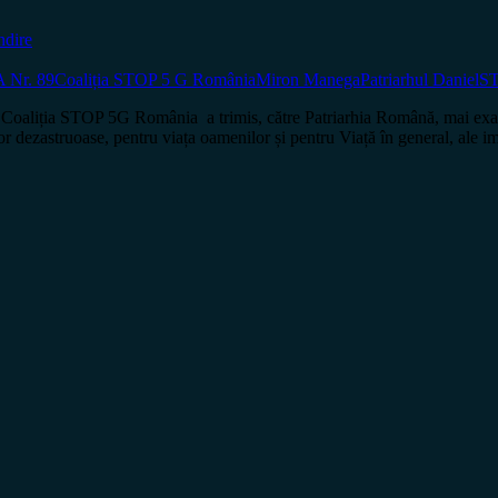
ndire
Nr. 89
Coaliția STOP 5 G România
Miron Manega
Patriarhul Daniel
ST
iția STOP 5G România a trimis, către Patriarhia Română, mai exact căt
or dezastruoase, pentru viața oamenilor și pentru Viață în general, ale 