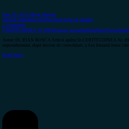
June 26, 2021
Miron Manega
Arhiva
Certitudinea print
Societate
Tema de gândire
2 Comments
CERTITUDINEA Nr. 89
Fabricarea sensurilor
Hegel
Ioan Roșca
Kant
Autor: Dr. IOAN ROȘCA Articol apărut în CERTITUDINEA Nr. 89 Într-un
naţionalismului, după decenii de consolidare, a fost întoarsă brusc că
Read More