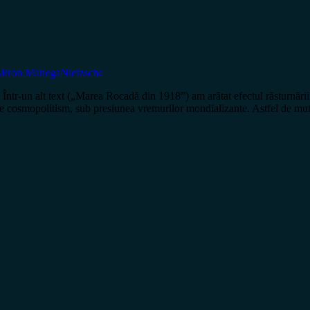
Miron Manega
Nietzsche
 alt text („Marea Rocadă din 1918”) am arătat efectul răsturnării co
tre cosmopolitism, sub presiunea vremurilor mondializante. Astfel de mut