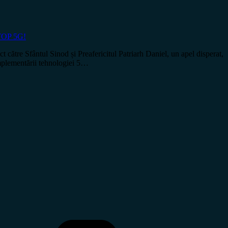
OP 5G!
re Sfântul Sinod și Preafericitul Patriarh Daniel, un apel disperat,
implementării tehnologiei 5…