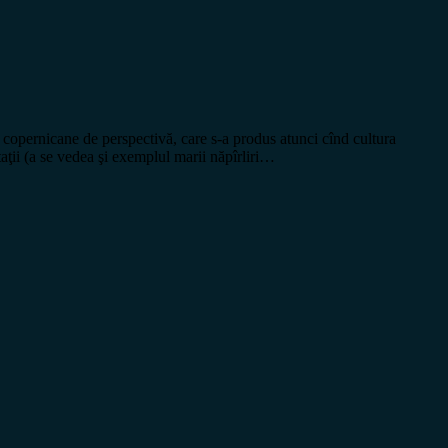
pernicane de perspectivă, care s-a produs atunci cînd cultura
aţii (a se vedea şi exemplul marii năpîrliri…