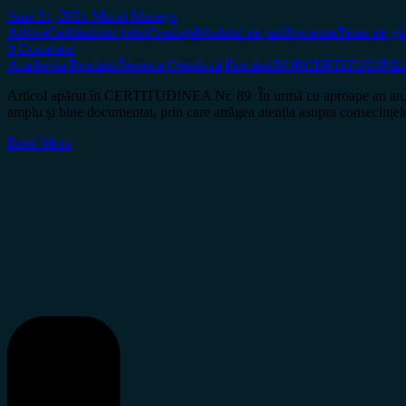
June 21, 2021
Miron Manega
Arhiva
Certitudinea print
Credință
Modelul de țară
Societate
Tema de gâ
0 Comment
Academia Română
Biserica Ortodoxă Română
BOR
CERTITUDINEA 
Articol apărut în CERTITUDINEA Nr. 89 În urmă cu aproape an an,Coal
amplu și bine documentat, prin care atrăgea atenția asupra consecințel
Read More