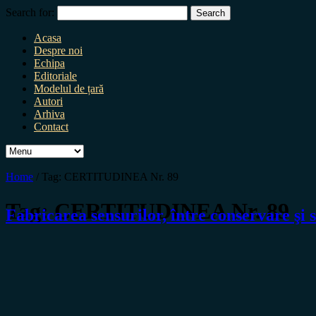
Search for:
Acasa
Despre noi
Echipa
Editoriale
Modelul de țară
Autori
Arhiva
Contact
Home
/
Tag:
CERTITUDINEA Nr. 89
Tag:
CERTITUDINEA Nr. 89
Fabricarea sensurilor, între conservare şi