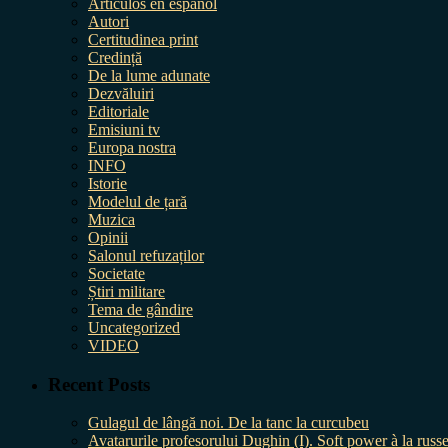
Artículos en español
Autori
Certitudinea print
Credință
De la lume adunate
Dezvăluiri
Editoriale
Emisiuni tv
Europa nostra
INFO
Istorie
Modelul de țară
Muzica
Opinii
Salonul refuzaților
Societate
Știri militare
Tema de gândire
Uncategorized
VIDEO
Recent Posts
Gulagul de lângă noi. De la tanc la curcubeu
Avatarurile profesorului Dughin (I). Soft power à la russe