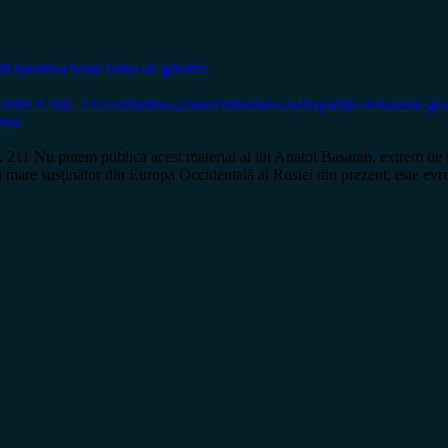
ă
Opinii
Societate
Tema de gândire
INEA NR. 211
certitudinea.com
certitudinea.ro
Dispariția actualelor gra
dox
utem publica acest material al lui Anatol Basarab, extrem de interes
 mare susţinător din Europa Occidentală al Rusiei din prezent, este e