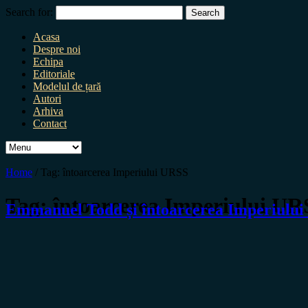
Search for:
Acasa
Despre noi
Echipa
Editoriale
Modelul de țară
Autori
Arhiva
Contact
Home
/
Tag:
întoarcerea Imperiului URSS
Tag:
întoarcerea Imperiului UR
Emmanuel Todd și întoarcerea Imperiului 