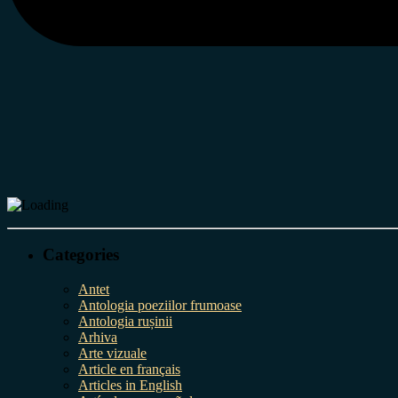
Categories
Antet
Antologia poeziilor frumoase
Antologia rușinii
Arhiva
Arte vizuale
Article en français
Articles in English