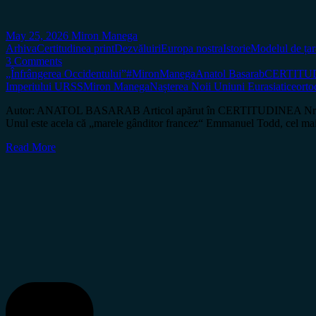
May 25, 2026
Miron Manega
Arhiva
Certitudinea print
Dezvăluiri
Europa nostra
Istorie
Modelul de țar
3 Comments
„Înfrângerea Occidentului”
#MironManega
Anatol Basarab
CERTITUD
Imperiului URSS
Miron Manega
Nașterea Noii Uniuni Eurasiatice
orto
Autor: ANATOL BASARAB Articol apărut în CERTITUDINEA Nr. 211 Nu p
Unul este acela că „marele gânditor francez“ Emmanuel Todd, cel mai
Read More