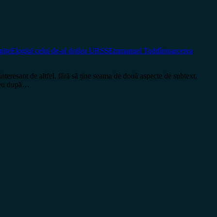
nițe
Elogiul celui de-al doilea URSS
Emmanuel Todd
întoarcerea
ant de altfel, fără să ține seama de două aspecte de subtext.
vreu după…