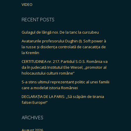
VIDEO
RECENT POSTS
Gulagul de lângă noi. De la tanc la curcubeu
Avatarurile profesorului Dughin (I). Soft power à
la russe și disidența controlată de caracatița de
la Kremlin
CERTITUDINEA nr. 217. Partidul S.O.S. România va
da în judecată Institutul Elie Wiesel, „promotor al
holocaustului culturii române”
S-a stins ultimul reprezentant politic al unei familii
care a modelat istoria României
DECLARAȚIA DE LA PARIS: „Să scăpăm de tirania
falsei Europe!”
ARCHIVES
August 2026