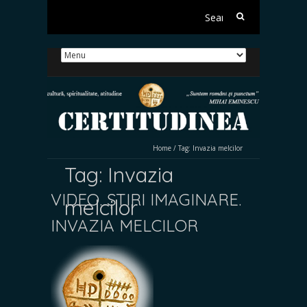
Search
for:
Home
/
Tag:
Invazia melcilor
Tag:
Invazia
VIDEO. ȘTIRI IMAGINARE.
melcilor
INVAZIA MELCILOR