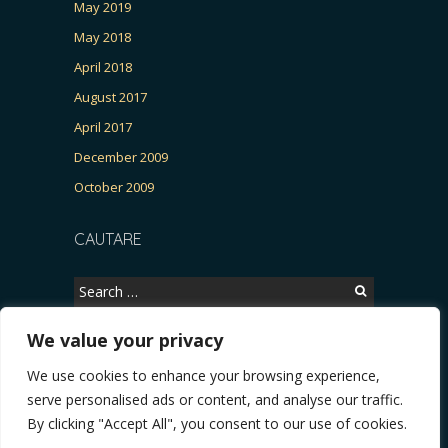
May 2019
May 2018
April 2018
August 2017
April 2017
December 2009
October 2009
CAUTARE
Search
for:
We value your privacy
We use cookies to enhance your browsing experience,
Copyright © 2026, CERTITUDINEA.
serve personalised ads or content, and analyse our traffic.
R, Patria, parlamentarele și presa
* VIDEO. Viata lui Eminescu (Necenzurat). Episod
By clicking "Accept All", you consent to our use of cookies.
Powered by
WordPress
. Blackoot design by
Iceable