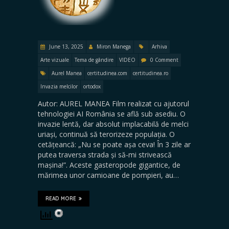
June 13, 2025
Miron Manega
Arhiva
Arte vizuale
Tema de gândire
VIDEO
0 Comment
Aurel Manea
certitudinea.com
certitudinea.ro
Invazia melcilor
ortodox
Autor: AUREL MANEA Film realizat cu ajutorul
tehnologiei AI România se află sub asediu. O
invazie lentă, dar absolut implacabilă de melci
uriași, continuă să terorizeze populația. O
cetățeancă: „Nu se poate așa ceva! În 3 zile ar
putea traversa strada și să-mi strivească
mașina!”. Aceste gasteropode gigantice, de
mărimea unor camioane de pompieri, au…
READ MORE