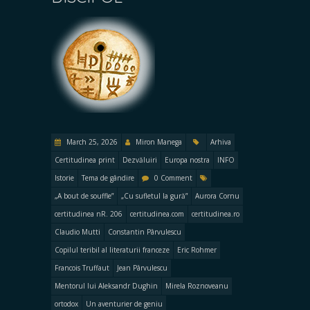
March 25, 2026
Miron Manega
Arhiva
Certitudinea print
Dezvăluiri
Europa nostra
INFO
Istorie
Tema de gândire
0 Comment
„A bout de souffle”
„Cu sufletul la gură”
Aurora Cornu
certitudinea nR. 206
certitudinea.com
certitudinea.ro
Claudio Mutti
Constantin Pârvulescu
Copilul teribil al literaturii franceze
Eric Rohmer
Francois Truffaut
Jean Pârvulescu
Mentorul lui Aleksandr Dughin
Mirela Roznoveanu
ortodox
Un aventurier de geniu