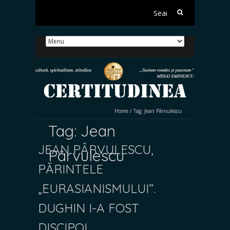
Search
for:
Home
/
Tag:
Jean Pârvulescu
Tag:
Jean
JEAN PÂRVULESCU,
Pârvulescu
PĂRINTELE
„EURASIANISMULUI”.
DUGHIN I-A FOST
DISCIPOL