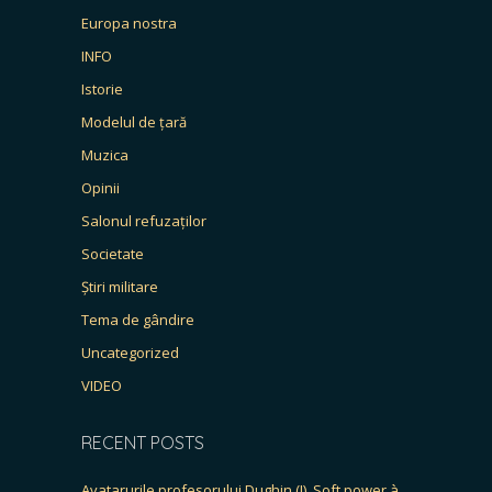
Europa nostra
INFO
Istorie
Modelul de țară
Muzica
Opinii
Salonul refuzaților
Societate
Știri militare
Tema de gândire
Uncategorized
VIDEO
RECENT POSTS
Avatarurile profesorului Dughin (I). Soft power à