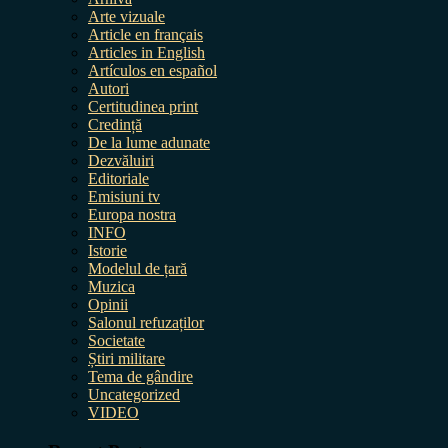
Arte vizuale
Article en français
Articles in English
Artículos en español
Autori
Certitudinea print
Credință
De la lume adunate
Dezvăluiri
Editoriale
Emisiuni tv
Europa nostra
INFO
Istorie
Modelul de țară
Muzica
Opinii
Salonul refuzaților
Societate
Știri militare
Tema de gândire
Uncategorized
VIDEO