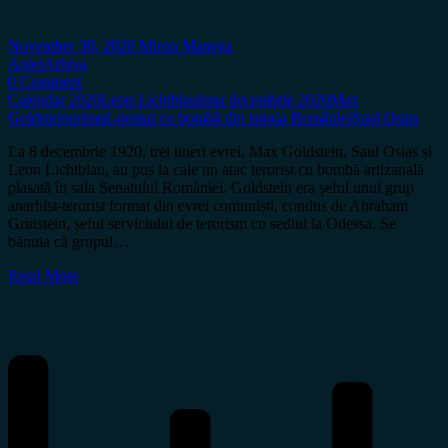
November 30, 2020
Miron Manega
Antet
Arhiva
0 Comment
Calendar 2020
Leon Lichtblau
luna decembrie 2020
Max
Goldstein
primul atentat cu bombă din istoria României
Saul Osias
La 8 decembrie 1920, trei tineri evrei, Max Goldstein, Saul Osias și
Leon Lichtblau, au pus la cale un atac terorist cu bombă artizanală
plasată în sala Senatului României. Goldstein era șeful unui grup
anarhist-terorist format din evrei comuniști, condus de Abraham
Grinstein, șeful serviciului de terorism cu sediul la Odessa. Se
bănuia că grupul…
Read More