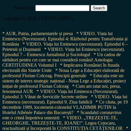
Search for:
Copyright © 2026, CERTITUDINEA.
* AUR, Patria, parlamentarele și presa
* VIDEO. Viata lui
Eminescu (Necenzurat). Episodul 4: Războiul pentru Transilvania și
România
* VIDEO. Viața lui Eminescu (necenzurat). Episodul 6 –
Prietenii și Dușmanii
* VIDEO. Viața lui Eminescu (necenzurat).
Episodul 7 – Eminescu Jurnalistul și Sociologul
* Un cadou de
sărbători pentru cei care se mai consideră români! Antologia
CERTITUDINEA Volumul I
* Implicarea României în frauda
electorală din Statele Unite
* Noua Lege a Educației elaborată de
profesorul Florian Colceag. Principii generale
* Educația este un
sistem de interes strategic național - Noua Lege a Educației, proiect
inițiat de profesorul Florian Colceag
* Cum am ratat noi, presa,
fenomenul AUR
* VIDEO. Viața lui Eminescu (Necenzurat).
Episodul 3: Vânat de Serviciile Secrete străine
* VIDEO. Viața lui
Eminescu (necenzurat). Episodul 9. Ziua fatidică
* Ce căuta, pe 19
decembrie 1989, locotenent-colonelul VLADIMIR PUTIN la
Hotelul Athénée Palace din București?
* Scandalul coronavirus
este o crimă împotriva omenirii
* VIDEO. „TREZEȘTE-TE,
GHEORGHE, TREZEȘTE-TE, IOANE!”. Legea Cojocaru,
reactualizată și încorporată în CONSTITUȚIA CETĂȚENILOR
*