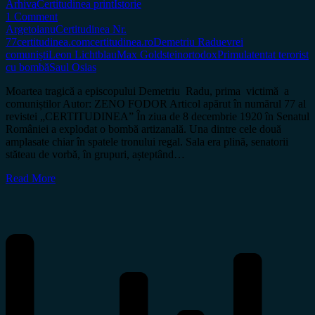
Arhiva
Certitudinea print
Istorie
1 Comment
Argetoianu
Certitudinea Nr.
77
certitudinea.com
certitudinea.ro
Demetriu Radu
evrei
comuniști
Leon Lichtblau
Max Goldstein
ortodox
Primulatentat terorist
cu bombă
Saul Osias
Moartea tragică a episcopului Demetriu Radu, prima victimă a
comuniștilor Autor: ZENO FODOR Articol apărut în numărul 77 al
revistei „CERTITUDINEA” În ziua de 8 decembrie 1920 în Senatul
României a explodat o bombă artizanală. Una dintre cele două
amplasate chiar în spatele tronului regal. Sala era plină, senatorii
stăteau de vorbă, în grupuri, așteptând…
Read More