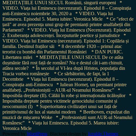
MEDITAȚIILE UNUI SECUI. Românii, singurii europeni
*
VIDEO. Viața lui Eminescu (necenzurat). Episodul 8 – Conspirația
anti-Eminescu noiembrie 30, 2020 a
* VIDEO. Viața lui
Eminescu. Episodul 5. Marea iubire: Veronica Micle
* Ce "efect de
țară" ar avea prezența unui grup de premianți printre analfabeții din
Parlament?
* VIDEO. Viața lui Eminescu (Necenzurat). Episodul
2. Exuberanța adolescenței. Începuturile poetice și jurnalistice
*
VIDEO. Viața lui Eminescu (necenzurat). Episodul 1: Copilăria și
familia. Destinul fraților săi
* 8 decembrie 1920 – primul atac
terorist cu bombă din Parlamentul României
* DAN PURIC.
Libertatea milei
* MEDITAȚIILE UNUI SECUI. De ce atâta
dușmănie fără rost față de români? Nu e destul cât i-am chinuit,
atâtea secole?
* În secolul al VI-lea după Hristos, populația din
Tracia vorbea românește
* Ce sărbătorim, de fapt, la 1
Decembrie
* Viața lui Eminescu (necenzurat). Episodul 8 –
Conspirația anti-Eminescu
* Iuliean Horneț, un premiant printre
analfabeți. „Profesioniștii – AUR-ul Neamului Românesc”
*
Imposibila dreptate (II). Călăii în robe și internaționala ticăloșilor
*
Imposibila dreptate pentru victimele genocidului comunist și
neocomunist (I)
* Superioritatea civilizației unui sat față de
primitivismul de lux al statului modern
* Beethoven, expulzat din
muzică de mișcarea Woke
* „Profesioniștii sunt AUR-ul Neamului
Românesc”
* Viața lui Eminescu. Episodul 5. Marea iubire:
Veronica Micle
Powered by
WordPress
. Blackoot design by
Iceable Themes
.