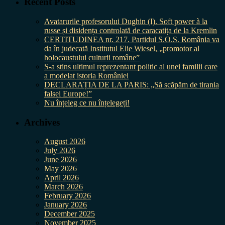
Recent Posts
Avatarurile profesorului Dughin (I). Soft power à la
russe și disidența controlată de caracatița de la Kremlin
CERTITUDINEA nr. 217. Partidul S.O.S. România va
da în judecată Institutul Elie Wiesel, „promotor al
holocaustului culturii române”
S-a stins ultimul reprezentant politic al unei familii care
a modelat istoria României
DECLARAȚIA DE LA PARIS: „Să scăpăm de tirania
falsei Europe!”
Nu înțeleg ce nu înțelegeți!
Archives
August 2026
July 2026
June 2026
May 2026
April 2026
March 2026
February 2026
January 2026
December 2025
November 2025