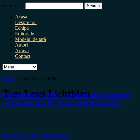
Search for:
Acasa
Despre noi
Echipa
Editoriale
Modelul de țară
Autori
Arhiva
Contact
Home
/
Tag:
Leon Lichtblau
Tag:
Leon Lichtblau
8 decembrie 1920 – primul atac terorist
cu bombă din Parlamentul României
December 2, 2020
Miron Manega