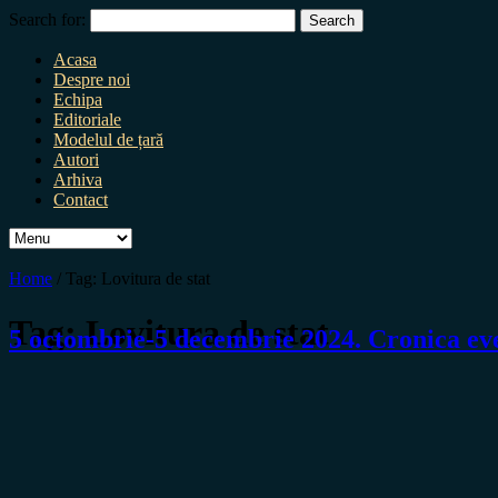
Search for:
Acasa
Despre noi
Echipa
Editoriale
Modelul de țară
Autori
Arhiva
Contact
Home
/
Tag:
Lovitura de stat
Tag:
Lovitura de stat
5 octombrie-5 decembrie 2024. Cronica 