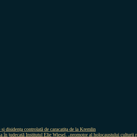
 și disidența controlată de caracatița de la Kremlin
judecată Institutul Elie Wiesel, „promotor al holocaustului culturii