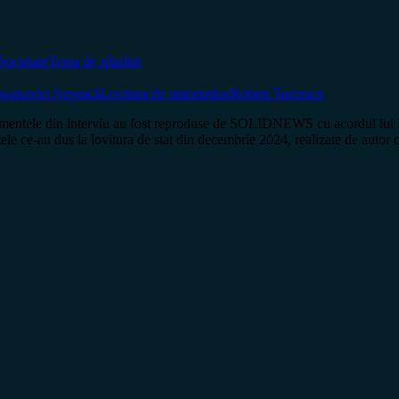
Societate
Tema de gândire
ovanovici Șoșoacă
Lovitura de stat
ortodox
Robert Turcescu
e din interviu au fost reproduse de SOLIDNEWS cu acordul lui R
ntele ce-au dus la lovitura de stat din decembrie 2024, realizate de aut