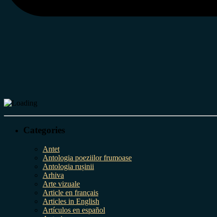
Categories
Antet
Antologia poeziilor frumoase
Antologia rușinii
Arhiva
Arte vizuale
Article en français
Articles in English
Artículos en español