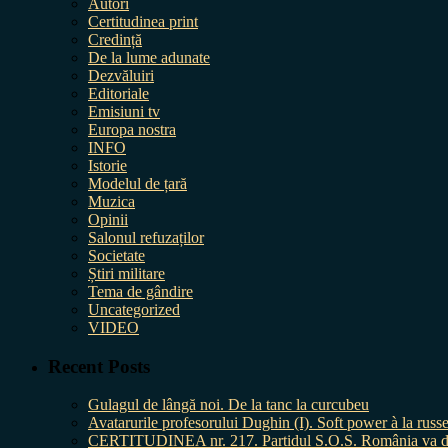
Autori
Certitudinea print
Credință
De la lume adunate
Dezvăluiri
Editoriale
Emisiuni tv
Europa nostra
INFO
Istorie
Modelul de țară
Muzica
Opinii
Salonul refuzaților
Societate
Știri militare
Tema de gândire
Uncategorized
VIDEO
Recent Posts
Gulagul de lângă noi. De la tanc la curcubeu
Avatarurile profesorului Dughin (I). Soft power à la russe
CERTITUDINEA nr. 217. Partidul S.O.S. România va da în 