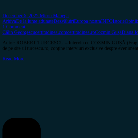
December 6, 2025
Miron Manega
Arhiva
De la lume adunate
Dezvăluiri
Europa nostra
INFO
Istorie
Opinii
1 Comment
Călin Georgescu
certitudinea.com
certitudinea.ro
Cozmin Gușă
Diana I
Autor: ROBERT TURCESCU – Interviu cu COZMIN GUȘĂ (Fragmentel
de pe site-ul turcescu.ro, conține interviuri exclusive despre evenime
Read More