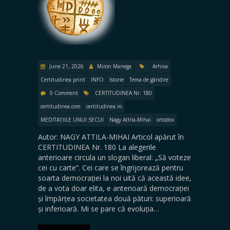
June 21, 2026
Miron Manega
Arhiva
Certitudinea print
INFO
Istorie
Tema de gândire
0 Comment
CERTITUDINEA Nr. 180
certitudinea.com
certitudinea.ro
MEDITAȚIILE UNUI SECUI
Nagy Attila-Mihai
ortodox
Autor: NAGY ATTILA-MIHAI Articol apărut în
CERTITUDINEA Nr. 180 La alegerile
anterioare circula un slogan liberal: „Să voteze
cei cu carte”. Cei care se îngrijorează pentru
soarta democrației la noi uită că această idee,
de a vota doar elita, e anterioară democrației
și împărțea societatea două pături: superioară
și inferioară. Mi se pare că evoluția…