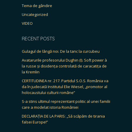
Tema de gândire
Uncategorized
VIDEO
RECENT POSTS
Gulagul de lângă noi. De la tanc la curcubeu
Avatarurile profesorului Dughin (I). Soft power à
la russe și disidența controlată de caracatița de
la Kremlin
CERTITUDINEA nr. 217. Partidul S.O.S. România va
da în judecată Institutul Elie Wiesel, „promotor al
holocaustului culturii române”
S-a stins ultimul reprezentant politic al unei familii
care a modelat istoria României
DECLARAȚIA DE LA PARIS: „Să scăpăm de tirania
falsei Europe!”