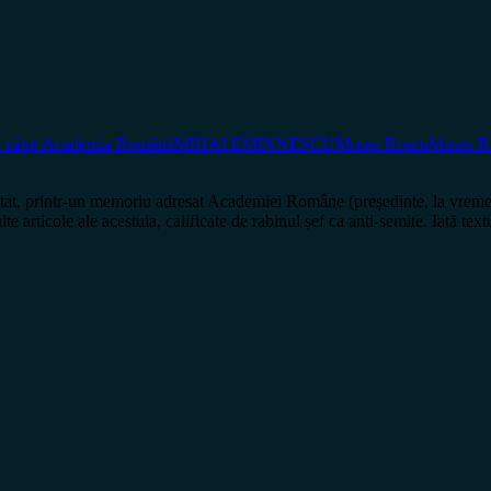
n către Academia Română
MIHAI EMINNESCU
Moses Rosen
Moses Ro
at, printr-un memoriu adresat Academiei Române (președinte, la vreme
 multe articole ale acestuia, calificate de rabinul șef ca anti-semi