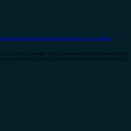
sen împotriva lui Eminescu
ortodox
retragerea din circulație a
a aceea, Acad. Gheorghe Mihoc) împotriva publicării volumului IX al
te. Iată textul acelui memoriu: FEDERAŢIA COMUNITĂŢILOR EVREIEŞTI