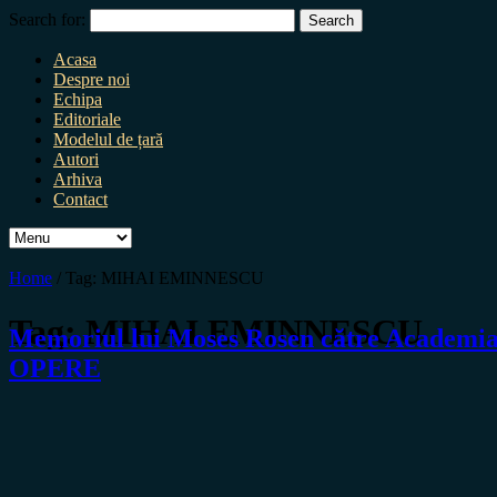
Search for:
Acasa
Despre noi
Echipa
Editoriale
Modelul de țară
Autori
Arhiva
Contact
Home
/
Tag:
MIHAI EMINNESCU
Tag:
MIHAI EMINNESCU
Memoriul lui Moses Rosen către Academi
OPERE