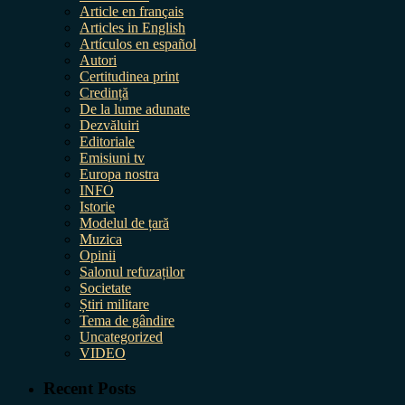
Article en français
Articles in English
Artículos en español
Autori
Certitudinea print
Credință
De la lume adunate
Dezvăluiri
Editoriale
Emisiuni tv
Europa nostra
INFO
Istorie
Modelul de țară
Muzica
Opinii
Salonul refuzaților
Societate
Știri militare
Tema de gândire
Uncategorized
VIDEO
Recent Posts