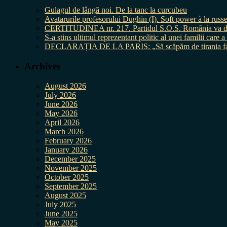
Gulagul de lângă noi. De la tanc la curcubeu
Avatarurile profesorului Dughin (I). Soft power à la russe
CERTITUDINEA nr. 217. Partidul S.O.S. România va da în 
S-a stins ultimul reprezentant politic al unei familii care
DECLARAȚIA DE LA PARIS: „Să scăpăm de tirania fal
Archives
August 2026
July 2026
June 2026
May 2026
April 2026
March 2026
February 2026
January 2026
December 2025
November 2025
October 2025
September 2025
August 2025
July 2025
June 2025
May 2025