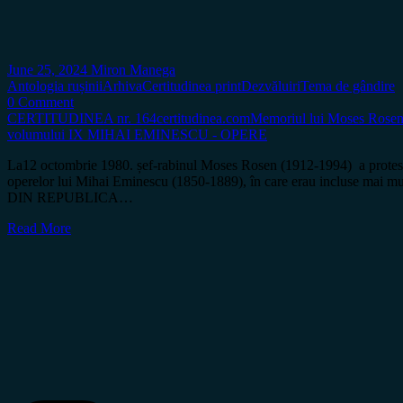
June 25, 2024
Miron Manega
Antologia rușinii
Arhiva
Certitudinea print
Dezvăluiri
Tema de gândire
0 Comment
CERTITUDINEA nr. 164
certitudinea.com
Memoriul lui Moses Rose
volumului IX MIHAI EMINESCU - OPERE
La12 octombrie 1980. șef-rabinul Moses Rosen (1912-1994) a protest
operelor lui Mihai Eminescu (1850-1889), în care erau incluse mai
DIN REPUBLICA…
Read More