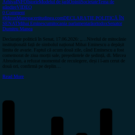
Arhiva
INFO
Istorie
Modelul de țară
Opinii
Societate
Tema de
gândire
VIDEO
0 Comment
#MironManega
certitudinea.com
DECLARAȚIE POLITICĂ ÎN
SENAT
Mihai Eminescu
mitocania parlamentară
ortodox
Senator
Dumitru Manea
Declarație politică în Senat, 17.06.2026: „…Nivelul de mitocănie
instituțională față de simbolul național Mihai Eminescu a depășit
limita de avarie. Faptul că acum două zile, când Eminescu a fost
comemorat de ziua morții sale, președintele de ședință, dl. Mircea
Abrudean, a refuzat momentul de reculegere, deși i l-am cerut de
două ori, confirmă pe deplin…
Read More