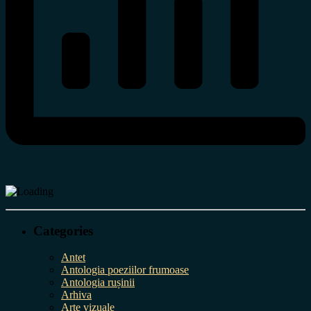
Categories
Antet
Antologia poeziilor frumoase
Antologia rușinii
Arhiva
Arte vizuale