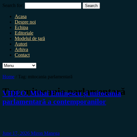
Search for:
Acasa
Despre noi
Echipa
Editoriale
Modelul de țară
Autori
Arhiva
Contact
Home
/
Tag:
mitocania parlamentară
Tag:
mitocania parlamentară
VIDEO. Mihai Eminescu și mitocania
parlamentară a contemporanilor
June 17, 2026
Miron Manega