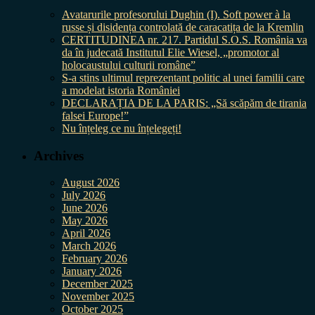
Avatarurile profesorului Dughin (I). Soft power à la
russe și disidența controlată de caracatița de la Kremlin
CERTITUDINEA nr. 217. Partidul S.O.S. România va
da în judecată Institutul Elie Wiesel, „promotor al
holocaustului culturii române”
S-a stins ultimul reprezentant politic al unei familii care
a modelat istoria României
DECLARAȚIA DE LA PARIS: „Să scăpăm de tirania
falsei Europe!”
Nu înțeleg ce nu înțelegeți!
Archives
August 2026
July 2026
June 2026
May 2026
April 2026
March 2026
February 2026
January 2026
December 2025
November 2025
October 2025