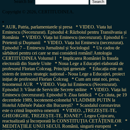
Search for:
Copyright © 2026, CERTITUDINEA.
* AUR, Patria, parlamentarele și presa
* VIDEO. Viata lui
Eminescu (Necenzurat). Episodul 4: Războiul pentru Transilvania și
România
* VIDEO. Viața lui Eminescu (necenzurat). Episodul 6 –
Prietenii și Dușmanii
* VIDEO. Viața lui Eminescu (necenzurat).
Episodul 7 – Eminescu Jurnalistul și Sociologul
* Un cadou de
sărbători pentru cei care se mai consideră români! Antologia
CERTITUDINEA Volumul I
* Implicarea României în frauda
electorală din Statele Unite
* Noua Lege a Educației elaborată de
profesorul Florian Colceag. Principii generale
* Educația este un
sistem de interes strategic național - Noua Lege a Educației, proiect
inițiat de profesorul Florian Colceag
* Cum am ratat noi, presa,
fenomenul AUR
* VIDEO. Viața lui Eminescu (Necenzurat).
Episodul 3: Vânat de Serviciile Secrete străine
* VIDEO. Viața lui
Eminescu (necenzurat). Episodul 9. Ziua fatidică
* Ce căuta, pe 19
decembrie 1989, locotenent-colonelul VLADIMIR PUTIN la
Hotelul Athénée Palace din București?
* Scandalul coronavirus
este o crimă împotriva omenirii
* VIDEO. „TREZEȘTE-TE,
GHEORGHE, TREZEȘTE-TE, IOANE!”. Legea Cojocaru,
reactualizată și încorporată în CONSTITUȚIA CETĂȚENILOR
*
MEDITAȚIILE UNUI SECUI. Românii, singurii europeni
*