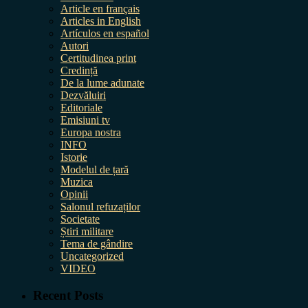
Article en français
Articles in English
Artículos en español
Autori
Certitudinea print
Credință
De la lume adunate
Dezvăluiri
Editoriale
Emisiuni tv
Europa nostra
INFO
Istorie
Modelul de țară
Muzica
Opinii
Salonul refuzaților
Societate
Știri militare
Tema de gândire
Uncategorized
VIDEO
Recent Posts