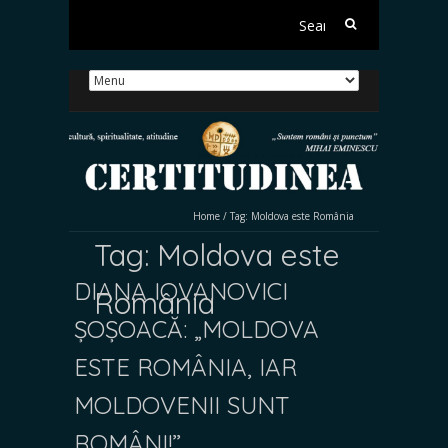
Search
for:
Home
/
Tag:
Moldova este România
Tag:
Moldova este
DIANA IOVANOVICI
România
ȘOȘOACĂ: „MOLDOVA
ESTE ROMÂNIA, IAR
MOLDOVENII SUNT
ROMÂNI!”