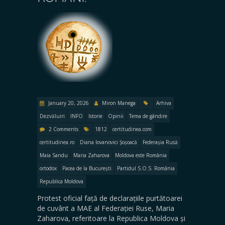
January 20, 2026
Miron Manega
Arhiva
Dezvăluiri
INFO
Istorie
Opinii
Tema de gândire
2 Comments
1812
certitudinea.com
certitudinea.ro
Diana Iovanovici Șoșoacă
Federașia Rusă
Maia Sandu
Maria Zaharova
Moldova este România
ortodox
Pacea de la București
Partidul S.O.S. România
Republica Moldova
Protest oficial față de declarațiile purtătoarei
de cuvânt a MAE al Federației Ruse, Maria
Zaharova, referitoare la Republica Moldova și