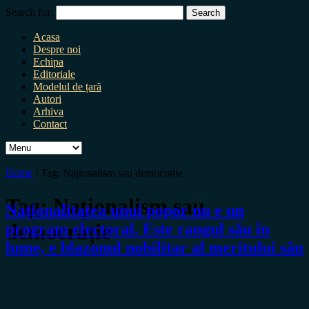
Search for:
Acasa
Despre noi
Echipa
Editoriale
Modelul de țară
Autori
Arhiva
Contact
Home
/
Tag:
Naționalism sau democrație
Tag:
Naționalism sau
Naționalitatea unui popor nu e un
democrație
program electoral. Este rangul său în
lume, e blazonul nobilitar al meritului său