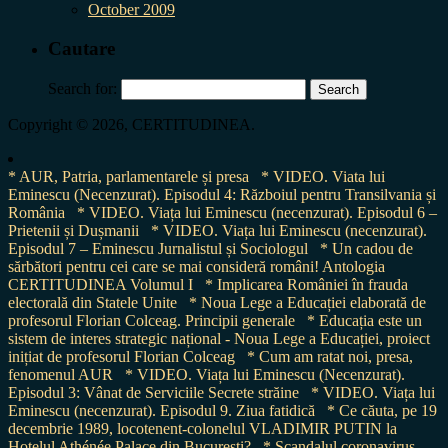
October 2009
Cautare
Search for:
Copyright © 2026, CERTITUDINEA.
* AUR, Patria, parlamentarele și presa
* VIDEO. Viata lui
Eminescu (Necenzurat). Episodul 4: Războiul pentru Transilvania și
România
* VIDEO. Viața lui Eminescu (necenzurat). Episodul 6 –
Prietenii și Dușmanii
* VIDEO. Viața lui Eminescu (necenzurat).
Episodul 7 – Eminescu Jurnalistul și Sociologul
* Un cadou de
sărbători pentru cei care se mai consideră români! Antologia
CERTITUDINEA Volumul I
* Implicarea României în frauda
electorală din Statele Unite
* Noua Lege a Educației elaborată de
profesorul Florian Colceag. Principii generale
* Educația este un
sistem de interes strategic național - Noua Lege a Educației, proiect
inițiat de profesorul Florian Colceag
* Cum am ratat noi, presa,
fenomenul AUR
* VIDEO. Viața lui Eminescu (Necenzurat).
Episodul 3: Vânat de Serviciile Secrete străine
* VIDEO. Viața lui
Eminescu (necenzurat). Episodul 9. Ziua fatidică
* Ce căuta, pe 19
decembrie 1989, locotenent-colonelul VLADIMIR PUTIN la
Hotelul Athénée Palace din București?
* Scandalul coronavirus