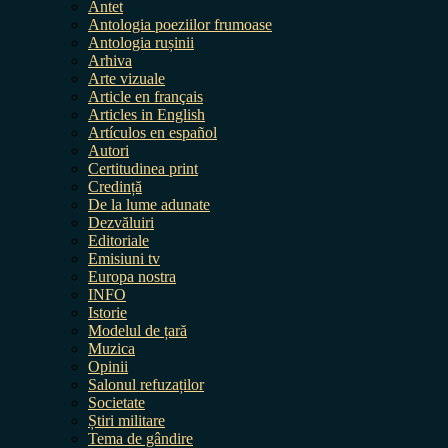
Antet
Antologia poeziilor frumoase
Antologia rușinii
Arhiva
Arte vizuale
Article en français
Articles in English
Artículos en español
Autori
Certitudinea print
Credință
De la lume adunate
Dezvăluiri
Editoriale
Emisiuni tv
Europa nostra
INFO
Istorie
Modelul de țară
Muzica
Opinii
Salonul refuzaților
Societate
Știri militare
Tema de gândire