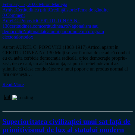
February 17, 2023
Miron Manega
Arhiva
Certitudinea print
Credință
Istorie
Tema de gândire
0 Comment
Aurel C. Popovici
CERTITUDINEA Nr.
130
certitudinea.com
certitudinea.ro
Naționalism sau
democrație
Naționalitatea unui popor nu e un program
electoral
ortodox
Autor: AUREL C. POPOVICI (1863-1917) Articol apărut în
CERTITUDINEA Nr. 130 Mulți se vor fi mirat de ce adică combat
eu cu atâta cerbicie democrația radicală, orice democrație propriu-
zisă; de ce caut, cu atâta stăruință, să pun în relief adevărul azi
științific că clasa conducătoare a unui popor e un produs normal al
firii omenești…
Read More
Superioritatea civilizației unui sat față de
primitivismul de lux al statului modern