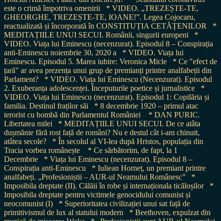
este o crimă împotriva omenirii
* VIDEO. „TREZEȘTE-TE,
GHEORGHE, TREZEȘTE-TE, IOANE!”. Legea Cojocaru,
reactualizată și încorporată în CONSTITUȚIA CETĂȚENILOR
*
MEDITAȚIILE UNUI SECUI. Românii, singurii europeni
*
VIDEO. Viața lui Eminescu (necenzurat). Episodul 8 – Conspirația
anti-Eminescu noiembrie 30, 2020 a
* VIDEO. Viața lui
Eminescu. Episodul 5. Marea iubire: Veronica Micle
* Ce "efect de
țară" ar avea prezența unui grup de premianți printre analfabeții din
Parlament?
* VIDEO. Viața lui Eminescu (Necenzurat). Episodul
2. Exuberanța adolescenței. Începuturile poetice și jurnalistice
*
VIDEO. Viața lui Eminescu (necenzurat). Episodul 1: Copilăria și
familia. Destinul fraților săi
* 8 decembrie 1920 – primul atac
terorist cu bombă din Parlamentul României
* DAN PURIC.
Libertatea milei
* MEDITAȚIILE UNUI SECUI. De ce atâta
dușmănie fără rost față de români? Nu e destul cât i-am chinuit,
atâtea secole?
* În secolul al VI-lea după Hristos, populația din
Tracia vorbea românește
* Ce sărbătorim, de fapt, la 1
Decembrie
* Viața lui Eminescu (necenzurat). Episodul 8 –
Conspirația anti-Eminescu
* Iuliean Horneț, un premiant printre
analfabeți. „Profesioniștii – AUR-ul Neamului Românesc”
*
Imposibila dreptate (II). Călăii în robe și internaționala ticăloșilor
*
Imposibila dreptate pentru victimele genocidului comunist și
neocomunist (I)
* Superioritatea civilizației unui sat față de
primitivismul de lux al statului modern
* Beethoven, expulzat din