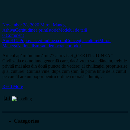
November 28, 2020
Miron Manega
Arhiva
Certitudinea print
Istorie
Modelul de țară
0 Comment
Aurel C. Popovici
certitudinea.com
Concepția culturei
Miron
Manega
Naționalism sau democrație
ortodox
Articol apărut în numărul 77 al revistei „CERTITUDINEA”
Civilizația e o noțiune generală care, dacă vrem s-o adâncim, trebuie
privită mai ales din două puncte de vedere: al civilizației propriu-zise
și al culturei. Cultura vine, după cum știm, în prima linie de la cultul
pe care îl are un popor pentru ordinea morală a lumii,…
Read More
Categories