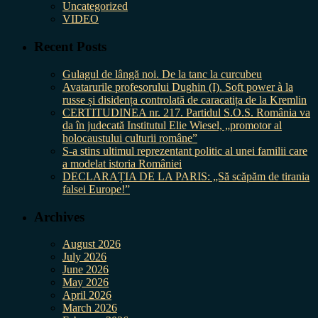
Uncategorized
VIDEO
Recent Posts
Gulagul de lângă noi. De la tanc la curcubeu
Avatarurile profesorului Dughin (I). Soft power à la
russe și disidența controlată de caracatița de la Kremlin
CERTITUDINEA nr. 217. Partidul S.O.S. România va
da în judecată Institutul Elie Wiesel, „promotor al
holocaustului culturii române”
S-a stins ultimul reprezentant politic al unei familii care
a modelat istoria României
DECLARAȚIA DE LA PARIS: „Să scăpăm de tirania
falsei Europe!”
Archives
August 2026
July 2026
June 2026
May 2026
April 2026
March 2026