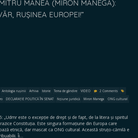
UMITRU MANEA (MIRON MANEGA):
ĂR, RUȘINEA EUROPEI!”
Antologia rușinii
Arhiva
Istorie
Tema de gândire
VIDEO
2 Comments
ro
DECLARAȚIE POLITICĂ ÎN SENAT
ficțiune juridică
Miron Manega
ONG cultural
: „Udmr este o excepție de drept și de fapt, de la litera și spiritul
ontrazice Constituția. Este singura formațiune din Europa care
e bază etnică, dar mascat ca ONG cultural. Această struțo-cămilă e
buabilii. Îi…