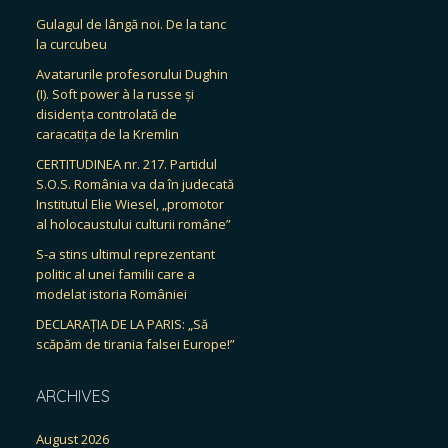
Gulagul de lângă noi. De la tanc
la curcubeu
Avatarurile profesorului Dughin
(I). Soft power à la russe și
disidența controlată de
caracatița de la Kremlin
CERTITUDINEA nr. 217. Partidul
S.O.S. România va da în judecată
Institutul Elie Wiesel, „promotor
al holocaustului culturii române”
S-a stins ultimul reprezentant
politic al unei familii care a
modelat istoria României
DECLARAȚIA DE LA PARIS: „Să
scăpăm de tirania falsei Europe!”
ARCHIVES
August 2026