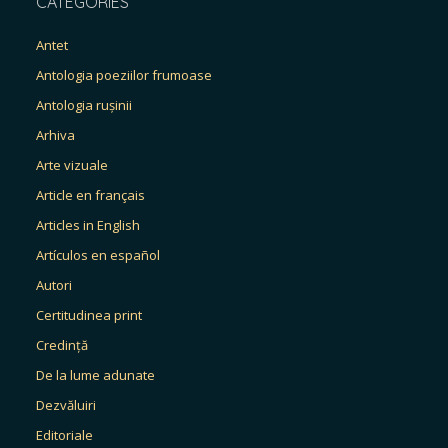
CATEGORIES
Antet
Antologia poeziilor frumoase
Antologia rușinii
Arhiva
Arte vizuale
Article en français
Articles in English
Artículos en español
Autori
Certitudinea print
Credință
De la lume adunate
Dezvăluiri
Editoriale