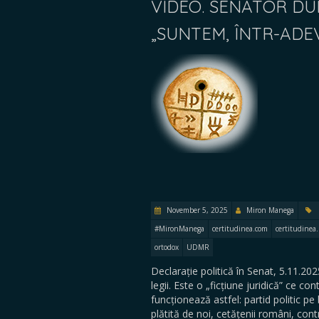
VIDEO. SENATOR D
„SUNTEM, ÎNTR-ADEV
November 5, 2025
Miron Manega
#MironManega
certitudinea.com
certitudinea.
ortodox
UDMR
Declarație politică în Senat, 5.11.2025
legii. Este o „ficțiune juridică” ce c
funcționează astfel: partid politic p
plătită de noi, cetățenii români, contri