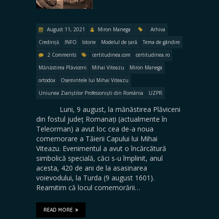
August 11, 2021
Miron Manega
Arhiva
Credință
INFO
Istorie
Modelul de țară
Tema de gândire
2 Comments
certitudinea.com
certitudinea.ro
Mănăstirea Plăviceni
Mihai Viteazu
Miron Manega
ortodox
Osemintele lui Mihai Viteazu
Uniunea Ziariștilor Profesioniști din România
UZPR
Luni, 9 august, la mănăstirea Plăviceni
din fostul județ Romanați (actualmente în
Teleorman) a avut loc cea de-a noua
comemorare a Tăierii Capului lui Mihai
Viteazu. Evenimentul a avut o încărcătură
simbolică specială, căci s-u împlinit, anul
acesta, 420 de ani de la asasinarea
voievodului, la Turda (9 august 1601).
Reamitim că locul comemorării…
READ MORE