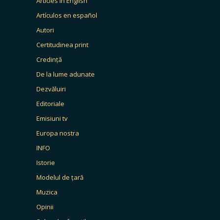
Articles in English
Artículos en español
Autori
Certitudinea print
Credință
De la lume adunate
Dezvăluiri
Editoriale
Emisiuni tv
Europa nostra
INFO
Istorie
Modelul de țară
Muzica
Opinii