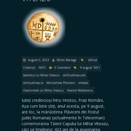
August 5, 2023
Miron Manega
Arhiva
Credință
INFO
0 Comment
9 august 1601
Acatistul lui Mihai Viteazu
certitudinea.com
certitudinea.ro
Mănăstirea Plăviceni
ortodox
Osemintele lui Mihai Viteazu
Teoctist Moldovanu
Iubiți credincioși întru Hristos, Frați Români,
Așa cum bine știți, anul acesta, pe 9 august,
are loc, la mănăstirea Plăviceni din fostul
județ Romanați (actualmente în Teleorman)
comemorarea Tăierii Capului lui Mihai Viteazu,
căci se împlinesc 422 ani de la asasinarea