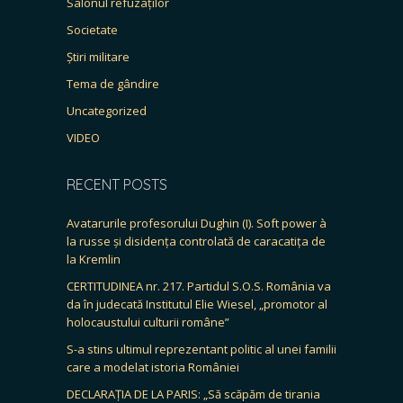
Salonul refuzaților
Societate
Știri militare
Tema de gândire
Uncategorized
VIDEO
RECENT POSTS
Avatarurile profesorului Dughin (I). Soft power à
la russe și disidența controlată de caracatița de
la Kremlin
CERTITUDINEA nr. 217. Partidul S.O.S. România va
da în judecată Institutul Elie Wiesel, „promotor al
holocaustului culturii române”
S-a stins ultimul reprezentant politic al unei familii
care a modelat istoria României
DECLARAȚIA DE LA PARIS: „Să scăpăm de tirania