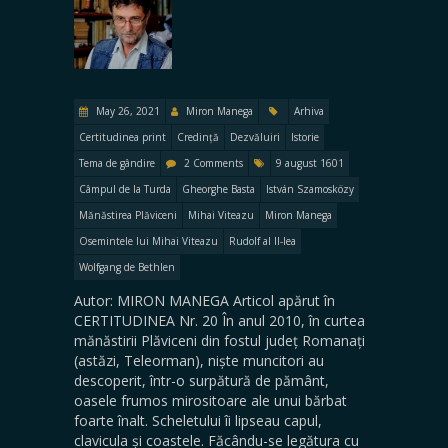
May 26, 2021
Miron Manega
Arhiva
Certitudinea print
Credință
Dezvăluiri
Istorie
Tema de gândire
2 Comments
9 august 1601
Câmpul de la Turda
Gheorghe Basta
István Szamosközy
Mănăstirea Plăviceni
Mihai Viteazu
Miron Manega
Osemintele lui Mihai Viteazu
Rudolf al II-lea
Wolfgang de Bethlen
Autor: MIRON MANEGA Articol apărut în
CERTITUDINEA Nr. 20 În anul 2010, în curtea
mănăstirii Plăviceni din fostul județ Romanați
(astăzi, Teleorman), niște muncitori au
descoperit, într-o surpătură de pământ,
oasele frumos mirositoare ale unui bărbat
foarte înalt. Scheletului îi lipseau capul,
clavicula și coastele. Făcându-se legătura cu