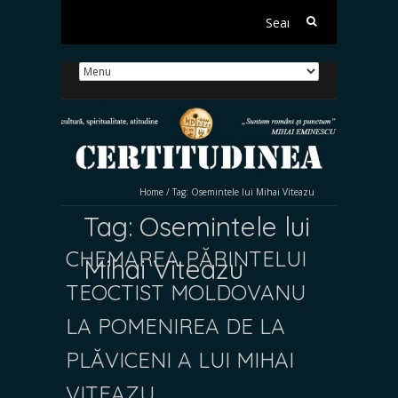
Search
for:
Home
/
Tag:
Osemintele lui Mihai Viteazu
Tag:
Osemintele lui
CHEMAREA PĂRINTELUI
Mihai Viteazu
TEOCTIST MOLDOVANU
LA POMENIREA DE LA
PLĂVICENI A LUI MIHAI
VITEAZU