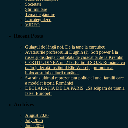
Societate
Știri militare
Tema de gândire
Uncategorized
VIDEO
Recent Posts
Gulagul de lângă noi. De la tanc la curcubeu
Avatarurile profesorului Dughin (I). Soft power à la
russe și disidența controlată de caracatița de la Kremlin
CERTITUDINEA nr. 217. Partidul S.O.S. România va
da în judecată Institutul Elie Wiesel, „promotor al
holocaustului culturii române”
S-a stins ultimul reprezentant politic al unei familii care
a modelat istoria României
DECLARAȚIA DE LA PARIS: „Să scăpăm de tirania
falsei Europe!”
Archives
August 2026
July 2026
June 2026