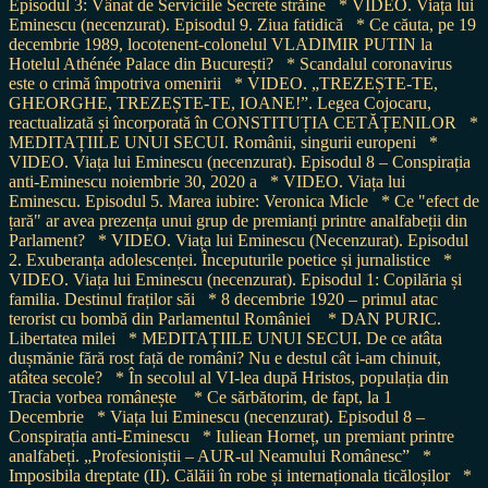
Episodul 3: Vânat de Serviciile Secrete străine
* VIDEO. Viața lui
Eminescu (necenzurat). Episodul 9. Ziua fatidică
* Ce căuta, pe 19
decembrie 1989, locotenent-colonelul VLADIMIR PUTIN la
Hotelul Athénée Palace din București?
* Scandalul coronavirus
este o crimă împotriva omenirii
* VIDEO. „TREZEȘTE-TE,
GHEORGHE, TREZEȘTE-TE, IOANE!”. Legea Cojocaru,
reactualizată și încorporată în CONSTITUȚIA CETĂȚENILOR
*
MEDITAȚIILE UNUI SECUI. Românii, singurii europeni
*
VIDEO. Viața lui Eminescu (necenzurat). Episodul 8 – Conspirația
anti-Eminescu noiembrie 30, 2020 a
* VIDEO. Viața lui
Eminescu. Episodul 5. Marea iubire: Veronica Micle
* Ce "efect de
țară" ar avea prezența unui grup de premianți printre analfabeții din
Parlament?
* VIDEO. Viața lui Eminescu (Necenzurat). Episodul
2. Exuberanța adolescenței. Începuturile poetice și jurnalistice
*
VIDEO. Viața lui Eminescu (necenzurat). Episodul 1: Copilăria și
familia. Destinul fraților săi
* 8 decembrie 1920 – primul atac
terorist cu bombă din Parlamentul României
* DAN PURIC.
Libertatea milei
* MEDITAȚIILE UNUI SECUI. De ce atâta
dușmănie fără rost față de români? Nu e destul cât i-am chinuit,
atâtea secole?
* În secolul al VI-lea după Hristos, populația din
Tracia vorbea românește
* Ce sărbătorim, de fapt, la 1
Decembrie
* Viața lui Eminescu (necenzurat). Episodul 8 –
Conspirația anti-Eminescu
* Iuliean Horneț, un premiant printre
analfabeți. „Profesioniștii – AUR-ul Neamului Românesc”
*
Imposibila dreptate (II). Călăii în robe și internaționala ticăloșilor
*