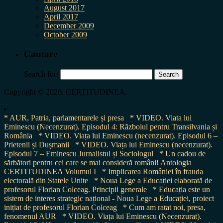
August 2017
April 2017
December 2009
October 2009
Cautare
Search for:
Copyright © 2026, CERTITUDINEA.
* AUR, Patria, parlamentarele și presa
* VIDEO. Viata lui
Eminescu (Necenzurat). Episodul 4: Războiul pentru Transilvania și
România
* VIDEO. Viața lui Eminescu (necenzurat). Episodul 6 –
Prietenii și Dușmanii
* VIDEO. Viața lui Eminescu (necenzurat).
Episodul 7 – Eminescu Jurnalistul și Sociologul
* Un cadou de
sărbători pentru cei care se mai consideră români! Antologia
CERTITUDINEA Volumul I
* Implicarea României în frauda
electorală din Statele Unite
* Noua Lege a Educației elaborată de
profesorul Florian Colceag. Principii generale
* Educația este un
sistem de interes strategic național - Noua Lege a Educației, proiect
inițiat de profesorul Florian Colceag
* Cum am ratat noi, presa,
fenomenul AUR
* VIDEO. Viața lui Eminescu (Necenzurat).