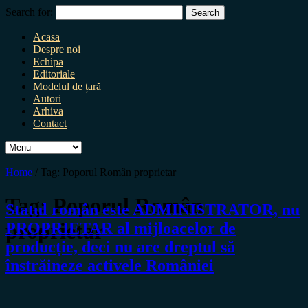
Search for:
Acasa
Despre noi
Echipa
Editoriale
Modelul de țară
Autori
Arhiva
Contact
Home
/
Tag:
Poporul Român proprietar
Tag:
Poporul Român
Statul român este ADMINISTRATOR, nu
proprietar
PROPRIETAR al mijloacelor de
producție, deci nu are dreptul să
înstrăineze activele României