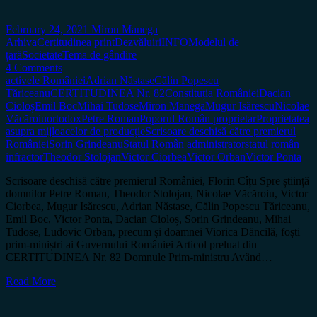
February 24, 2021
Miron Manega
Arhiva
Certitudinea print
Dezvăluiri
INFO
Modelul de
țară
Societate
Tema de gândire
4 Comments
activele României
Adrian Năstase
Călin Popescu
Tăriceanu
CERTITUDINEA Nr. 82
Constituția României
Dacian
Cioloș
Emil Boc
Mihai Tudose
Miron Manega
Mugur Isărescu
Nicolae
Văcăroiu
ortodox
Petre Roman
Poporul Român proprietar
Proprietatea
asupra mijloacelor de producție
Scrisoare deschisă către premierul
României
Sorin Grindeanu
Statul Român administrator
statul român
infractor
Theodor Stolojan
Victor Ciorbea
Victor Orban
Victor Ponta
Scrisoare deschisă către premierul României, Florin Cîțu Spre știință
domnilor Petre Roman, Theodor Stolojan, Nicolae Văcăroiu, Victor
Ciorbea, Mugur Isărescu, Adrian Năstase, Călin Popescu Tăriceanu,
Emil Boc, Victor Ponta, Dacian Cioloș, Sorin Grindeanu, Mihai
Tudose, Ludovic Orban, precum și doamnei Viorica Dăncilă, foști
prim-miniștri ai Guvernului României Articol preluat din
CERTITUDINEA Nr. 82 Domnule Prim-ministru Având…
Read More