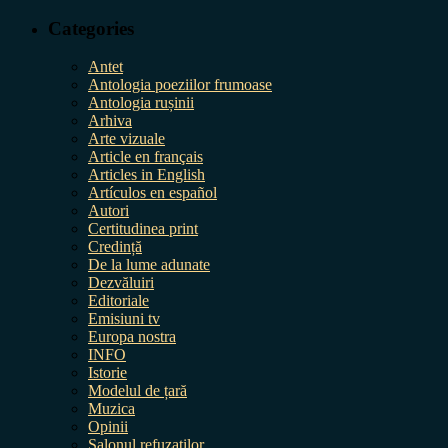
Categories
Antet
Antologia poeziilor frumoase
Antologia rușinii
Arhiva
Arte vizuale
Article en français
Articles in English
Artículos en español
Autori
Certitudinea print
Credință
De la lume adunate
Dezvăluiri
Editoriale
Emisiuni tv
Europa nostra
INFO
Istorie
Modelul de țară
Muzica
Opinii
Salonul refuzaților