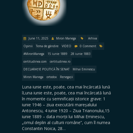
June 11, 2025
Miron Manega
Arhiva
Opinii
Tema de gândire
VIDEO
0 Comment
#MironManega
15 iunie 1889
28 iunie 1883
certitudinea.com
certitudinea.ro
DECLARAȚIE POLITICĂ ÎN SENAT
Mihai Eminescu
Miron Manega
ortodox
Renegații
Luna iunie este, poate, cea mai încărcată lună
îLuna iunie este, poate, cea mai încărcată lună
în momente cu semnificații istorice grave: 1
iunie 1946 – ziua executării mareșalului
Antonescu, 4 iunie 1920 – Ziua Trianonului,15
iunie 1889 – data morții lui Mihai Eminescu,
„omul deplin al culturii române”, cum îl numea
Constantin Noica, 28…