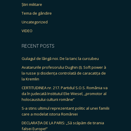
Știri militare
Tema de gândire
Uncategorized
VIDEO
RECENT POSTS
Gulagul de lângă noi. De la tanc la curcubeu
Avatarurile profesorului Dughin (I). Soft power à
la russe și disidența controlată de caracatița de
la Kremlin
CERTITUDINEA nr. 217. Partidul S.O.S. România va
da în judecată Institutul Elie Wiesel, „promotor al
holocaustului culturii române”
S-a stins ultimul reprezentant politic al unei familii
care a modelat istoria României
DECLARAȚIA DE LA PARIS: „Să scăpăm de tirania
falsei Europe!”