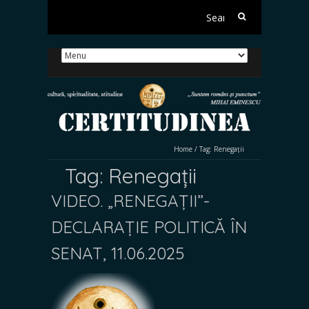
Search
for:
Home
/
Tag:
Renegații
Tag:
Renegații
VIDEO. „RENEGAȚII”-
DECLARAȚIE POLITICĂ ÎN
SENAT, 11.06.2025