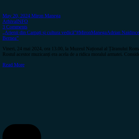
May 20, 2024
Miron Manega
Arhiva
INFO
3 Comments
„Arienii din Carpați și cultura vedică”
#MironManega
Adrian Naidin
ce
Bernea”
Vineri, 24 mai 2024, ora 13.00, la Muzeul Național al Țăranului Român,
Rostul acestor muzicanți era acela de a ridica moralul armatei. Consid
Read More