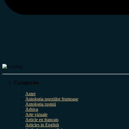
Categories
Antet
Antologia poeziilor frumoase
Antologia rușinii
Arhiva
Arte vizuale
Article en français
Articles in English