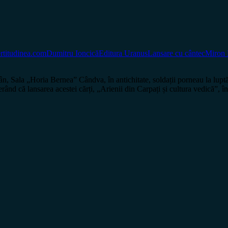
rtitudinea.com
Dumitru Ioncică
Editura Uranus
Lansare cu cântec
Miron
 Sala „Horia Bernea” Cândva, în antichitate, soldații porneau la luptă î
erând că lansarea acestei cărți, „Arienii din Carpați și cultura vedică”