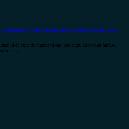
 Manega
Muzeul Național al Țăranului Român
ortodox
Sala „Horia
nsoțiți de trupe de muzicanți care mai târziu au devenit fanfare.
, înseamnă…