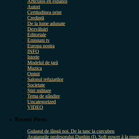
Artículos en español
Autori
Certitudinea print
Credință
De la lume adunate
Dezvăluiri
Editoriale
Emisiuni tv
Europa nostra
INFO
Istorie
Modelul de țară
Muzica
Opinii
Salonul refuzaților
Societate
Știri militare
Tema de gândire
Uncategorized
VIDEO
Recent Posts
Gulagul de lângă noi. De la tanc la curcubeu
Avatarurile profesorului Dughin (I). Soft power à la russe