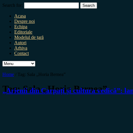
Search for:
Acasa
Despre noi
Echipa
Editoriale
Modelul de țară
Autori
Arhiva
Contact
Home
/
Tag:
Sala „Horia Bernea”
Tag:
Sala „Horia Bernea”
„Arienii din Carpați și cultura vedică”: la