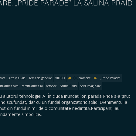
NARE. „PRIDE PARADE” LA SALINA PRAID
hiva
Arte vizuale
Tema de gândire
VIDEO
0 Comment
„Pride Parade”
titudinea.com
certitudinea.ro
ortodox
Salina Praid
Știri imaginare
jutorul tehnologiei AI În ciuda inundațiilor, parada Pride s-a ținut
fund scufundat, dar cu un fundal organizatoric solid. Evenimentul a
ut din fundul inimii de o comunitate neclintită.Participanții au
 fundamente simbolice…