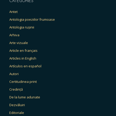
CATEGORIES
Antet
Antologia poeziilor frumoase
Antologia rușinii
Arhiva
Arte vizuale
Article en français
Articles in English
Artículos en español
Autori
Certitudinea print
Credință
De la lume adunate
Dezvăluiri
Editoriale