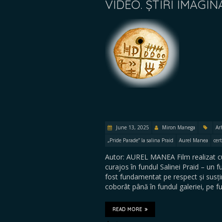
VIDEO. ȘTIRI IMAGI
June 13, 2025
Miron Manega
Ar
„Pride Parade” la salina Praid
Aurel Manea
cer
Autor: AUREL MANEA Film realizat cu a
curajos în fundul Salinei Praid – un 
fost fundamentat pe respect și susțin
coborât până în fundul galeriei, pe
READ MORE