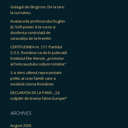
Gulagul de lângă noi. De la tanc
la curcubeu
Avatarurile profesorului Dughin
(I). Soft power à la russe și
disidența controlată de
caracatița de la Kremlin
CERTITUDINEA nr. 217. Partidul
S.O.S. România va da în judecată
Institutul Elie Wiesel, „promotor
al holocaustului culturii române”
S-a stins ultimul reprezentant
politic al unei familii care a
modelat istoria României
DECLARAȚIA DE LA PARIS: „Să
scăpăm de tirania falsei Europe!”
ARCHIVES
August 2026