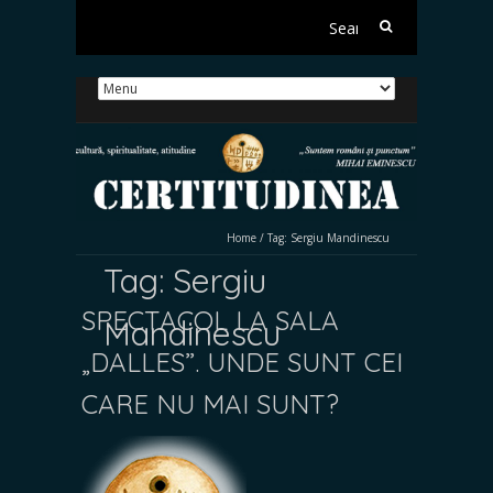
Search
for:
Home
/
Tag:
Sergiu Mandinescu
Tag:
Sergiu
SPECTACOL LA SALA
Mandinescu
„DALLES”. UNDE SUNT CEI
CARE NU MAI SUNT?