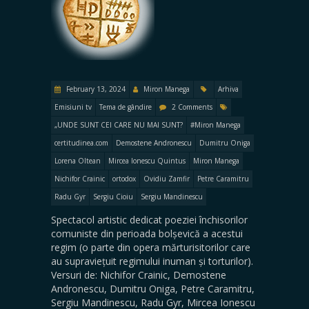
February 13, 2024
Miron Manega
Arhiva
Emisiuni tv
Tema de gândire
2 Comments
„UNDE SUNT CEI CARE NU MAI SUNT?
#Miron Manega
certitudinea.com
Demostene Andronescu
Dumitru Oniga
Lorena Oltean
Mircea Ionescu Quintus
Miron Manega
Nichifor Crainic
ortodox
Ovidiu Zamfir
Petre Caramitru
Radu Gyr
Sergiu Cioiu
Sergiu Mandinescu
Spectacol artistic dedicat poeziei închisorilor
comuniste din perioada bolșevică a acestui
regim (o parte din opera mărturisitorilor care
au supraviețuit regimului inuman și torturilor).
Versuri de: Nichifor Crainic, Demostene
Andronescu, Dumitru Oniga, Petre Caramitru,
Sergiu Mandinescu, Radu Gyr, Mircea Ionescu