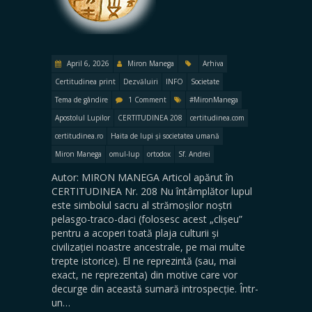
April 6, 2026
Miron Manega
Arhiva
Certitudinea print
Dezvăluiri
INFO
Societate
Tema de gândire
1 Comment
#MironManega
Apostolul Lupilor
CERTITUDINEA 208
certitudinea.com
certitudinea.ro
Haita de lupi și societatea umană
Miron Manega
omul-lup
ortodox
Sf. Andrei
Autor: MIRON MANEGA Articol apărut în
CERTITUDINEA Nr. 208 Nu întâmplător lupul
este simbolul sacru al strămoșilor noștri
pelasgo-traco-daci (folosesc acest „clișeu”
pentru a acoperi toată plaja culturii și
civilizației noastre ancestrale, pe mai multe
trepte istorice). El ne reprezintă (sau, mai
exact, ne reprezenta) din motive care vor
decurge din această sumară introspecție. Într-
un…