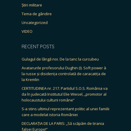
Știri militare
Tema de gândire
Uncategorized
VIDEO
RECENT POSTS
Gulagul de lângă noi. De la tanc la curcubeu
Avatarurile profesorului Dughin (I). Soft power à
la russe și disidența controlată de caracatița de
la Kremlin
CERTITUDINEA nr. 217. Partidul S.O.S. România va
da în judecată Institutul Elie Wiesel, „promotor al
holocaustului culturii române”
S-a stins ultimul reprezentant politic al unei familii
care a modelat istoria României
DECLARAȚIA DE LA PARIS: „Să scăpăm de tirania
falsei Europe!”