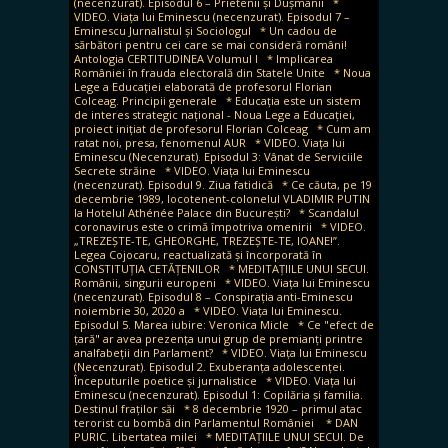
(necenzurat). Episodul 6 – Prietenii și Dușmanii
*
VIDEO. Viața lui Eminescu (necenzurat). Episodul 7 –
Eminescu Jurnalistul și Sociologul
* Un cadou de
sărbători pentru cei care se mai consideră români!
Antologia CERTITUDINEA Volumul I
* Implicarea
României în frauda electorală din Statele Unite
* Noua
Lege a Educației elaborată de profesorul Florian
Colceag. Principii generale
* Educația este un sistem
de interes strategic național - Noua Lege a Educației,
proiect inițiat de profesorul Florian Colceag
* Cum am
ratat noi, presa, fenomenul AUR
* VIDEO. Viața lui
Eminescu (Necenzurat). Episodul 3: Vânat de Serviciile
Secrete străine
* VIDEO. Viața lui Eminescu
(necenzurat). Episodul 9. Ziua fatidică
* Ce căuta, pe 19
decembrie 1989, locotenent-colonelul VLADIMIR PUTIN
la Hotelul Athénée Palace din București?
* Scandalul
coronavirus este o crimă împotriva omenirii
* VIDEO.
„TREZEȘTE-TE, GHEORGHE, TREZEȘTE-TE, IOANE!”.
Legea Cojocaru, reactualizată și încorporată în
CONSTITUȚIA CETĂȚENILOR
* MEDITAȚIILE UNUI SECUI.
Românii, singurii europeni
* VIDEO. Viața lui Eminescu
(necenzurat). Episodul 8 – Conspirația anti-Eminescu
noiembrie 30, 2020 a
* VIDEO. Viața lui Eminescu.
Episodul 5. Marea iubire: Veronica Micle
* Ce "efect de
țară" ar avea prezența unui grup de premianți printre
analfabeții din Parlament?
* VIDEO. Viața lui Eminescu
(Necenzurat). Episodul 2. Exuberanța adolescenței.
Începuturile poetice și jurnalistice
* VIDEO. Viața lui
Eminescu (necenzurat). Episodul 1: Copilăria și familia.
Destinul fraților săi
* 8 decembrie 1920 – primul atac
terorist cu bombă din Parlamentul României
* DAN
PURIC. Libertatea milei
* MEDITAȚIILE UNUI SECUI. De