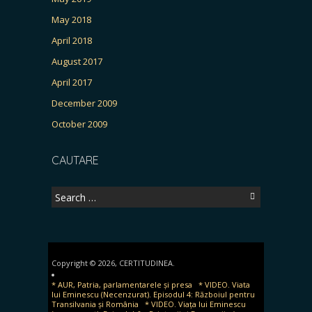
May 2018
April 2018
August 2017
April 2017
December 2009
October 2009
CAUTARE
Search
for:
Copyright © 2026, CERTITUDINEA.
* AUR, Patria, parlamentarele și presa
* VIDEO. Viata
lui Eminescu (Necenzurat). Episodul 4: Războiul pentru
Transilvania și România
* VIDEO. Viața lui Eminescu