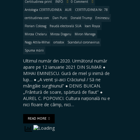
Certitudinea print
INFO
0 Comment
Antologia CERTITUDINEA
AUR
CERTITUDINEA Nr. 78
certitudinea.com
Dan Puric
Donald Trump
Eminescu
Florian Colceag
fraudă electorală SUA
Ioan Roșca
Mircea Chelaru
Mircea Dogaru
Miron Manega
Nagy Attila-Mihai
ortodox
Scandalul coronavirus
Spuma mării
Ultimul număr din 2020. Următorul număr
apare pe 12 ianuarie 2021 DIN SUMAR ●
MIHAI EMINESCU. Gură de miel şi inimă de
lup… ● „A venit și-aici Crăciunul / Să ne
mângâie surghiunul” ● DENIS BUICAN.
„Frântură de soare, spărtură de flaut” ●
AUREL C. POPOVICI. Cultura națională nu e
nici floare de câmp, nici…
READ MORE