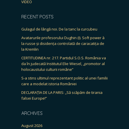
VIDEO
RECENT POSTS
Gulagul de lângă noi. De la tanc la curcubeu
Avatarurile profesorului Dughin (I). Soft power à
la russe și disidența controlată de caracatița de
la Kremlin
CERTITUDINEA nr. 217. Partidul S.O.S. România va
da în judecată Institutul Elie Wiesel, „promotor al
holocaustului culturii române”
S-a stins ultimul reprezentant politic al unei familii
care a modelat istoria României
DECLARAȚIA DE LA PARIS: „Să scăpăm de tirania
falsei Europe!”
ARCHIVES
August 2026