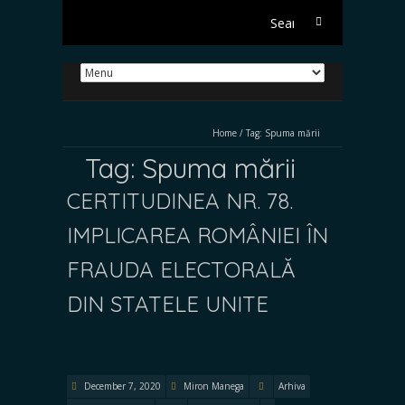
Search
for:
Home
/
Tag:
Spuma mării
Tag:
Spuma mării
CERTITUDINEA NR. 78.
IMPLICAREA ROMÂNIEI ÎN
FRAUDA ELECTORALĂ
DIN STATELE UNITE
December 7, 2020
Miron Manega
Arhiva