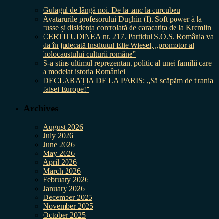
Gulagul de lângă noi. De la tanc la curcubeu
Avatarurile profesorului Dughin (I). Soft power à la
russe și disidența controlată de caracatița de la Kremlin
CERTITUDINEA nr. 217. Partidul S.O.S. România va
da în judecată Institutul Elie Wiesel, „promotor al
holocaustului culturii române”
S-a stins ultimul reprezentant politic al unei familii care
a modelat istoria României
DECLARAȚIA DE LA PARIS: „Să scăpăm de tirania
falsei Europe!”
Archives
August 2026
July 2026
June 2026
May 2026
April 2026
March 2026
February 2026
January 2026
December 2025
November 2025
October 2025