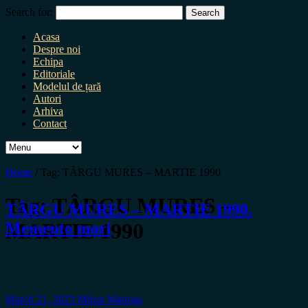
Search for:
Acasa
Despre noi
Echipa
Editoriale
Modelul de țară
Autori
Arhiva
Contact
Home
/
Tag:
TÂRGU MURES – MARTIE 1990
Tag:
TÂRGU MURES –
TÂRGU MURES – MARTIE 1990.
MARTIE 1990
Memento mori
March 21, 2023
Miron Manega