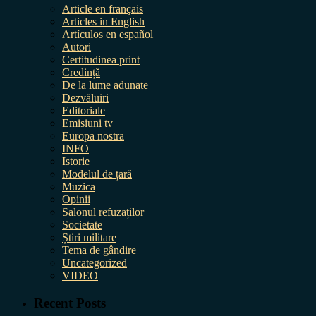
Article en français
Articles in English
Artículos en español
Autori
Certitudinea print
Credință
De la lume adunate
Dezvăluiri
Editoriale
Emisiuni tv
Europa nostra
INFO
Istorie
Modelul de țară
Muzica
Opinii
Salonul refuzaților
Societate
Știri militare
Tema de gândire
Uncategorized
VIDEO
Recent Posts