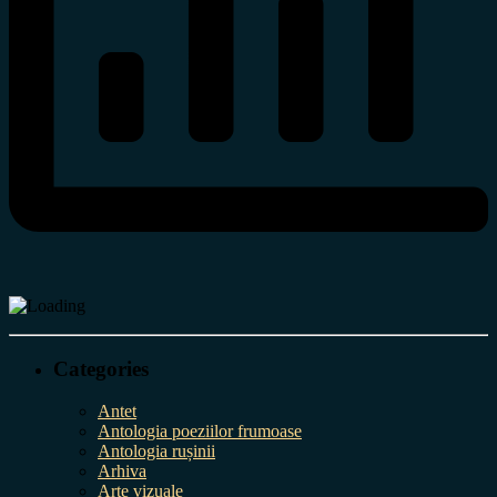
Categories
Antet
Antologia poeziilor frumoase
Antologia rușinii
Arhiva
Arte vizuale