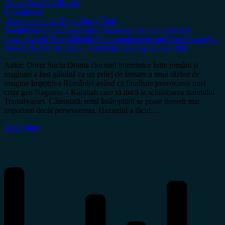
Arhiva
Dezvăluiri
Istorie
0 Comment
„Pogromul de la Târgu Mureș”
Bad
Neighbours
certitudinea.com
certitudinea.ro
Honeyford Gary
Lawon
Laszlo Tokes
Mihăilă Cofar
ortodox
regizorul Peter Swain
Sky
News
TÂRGU MURES - MARTIE 1990
Tg. Mureș 1990
Autor: Dorin Suciu Drama ciocnirii interetnice între români și
maghiari a fost gândită ca un prilej de lansare a unui război de
imagine împotriva României având ca finalitate provocarea unei
crize gen Nagorno – Karabah care să ducă la schimbarea statutului
Transilvaniei. Câteodată, rolul întâmplării se poate dovedi mai
important decât perseverența. Hazardul a făcut…
Read More