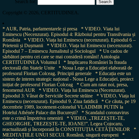
Search for:
Copyright © 2026, CERTITUDINEA.
* AUR, Patria, parlamentarele și presa
* VIDEO. Viata lui
Eminescu (Necenzurat). Episodul 4: Războiul pentru Transilvania și
România
* VIDEO. Viața lui Eminescu (necenzurat). Episodul 6 –
Prietenii și Dușmanii
* VIDEO. Viața lui Eminescu (necenzurat).
Episodul 7 – Eminescu Jurnalistul și Sociologul
* Un cadou de
sărbători pentru cei care se mai consideră români! Antologia
CERTITUDINEA Volumul I
* Implicarea României în frauda
electorală din Statele Unite
* Noua Lege a Educației elaborată de
profesorul Florian Colceag. Principii generale
* Educația este un
sistem de interes strategic național - Noua Lege a Educației, proiect
inițiat de profesorul Florian Colceag
* Cum am ratat noi, presa,
fenomenul AUR
* VIDEO. Viața lui Eminescu (Necenzurat).
Episodul 3: Vânat de Serviciile Secrete străine
* VIDEO. Viața lui
Eminescu (necenzurat). Episodul 9. Ziua fatidică
* Ce căuta, pe 19
decembrie 1989, locotenent-colonelul VLADIMIR PUTIN la
Hotelul Athénée Palace din București?
* Scandalul coronavirus
este o crimă împotriva omenirii
* VIDEO. „TREZEȘTE-TE,
GHEORGHE, TREZEȘTE-TE, IOANE!”. Legea Cojocaru,
reactualizată și încorporată în CONSTITUȚIA CETĂȚENILOR
*
MEDITAȚIILE UNUI SECUI. Românii, singurii europeni
*