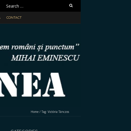
Search
for:
A
CONTACT
Home
/
Tag:
Victória Tánczos