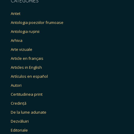
CATEGORIES
Antet
Antologia poeziilor frumoase
Antologia rușinii
Arhiva
Arte vizuale
Article en français
Articles in English
Artículos en español
Autori
Certitudinea print
Credință
De la lume adunate
Dezvăluiri
Editoriale