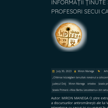
INFORMAȚII ȚINUTE S
PROFESORI SECUI C
July 30, 2023
Miron Manega
Arh
„Olténiai községben tanultak románul a csíkszen
județul Dolj
Miron Manega
ortodox
Școala p
Școala Primară «Nica Barbu Locusteanu» din satu
Autor: MIRON MANEGA O știre extraord
a discursurilor antiromânești ale lui 
interetnice cu secuii (și cu ungurii în