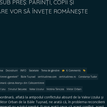
UB PREȘ: PĂRINȚI, COPII ȘI
ARE VOR SĂ ÎNVEȚE ROMÂNEȘTE
iva
Dezvăluiri
INFO
Societate
Tema de gândire
6 Comments
timrei gyerekek”
Băile Tușnad
certitudinea.com
certitudinea.ro
Constanța Tudor
rimară «János Arany» din Csíkszentimre
l Leu
Ținutul Secuiesc
Valea Uzului
Victória Tánczos
Viktor Orban
inară, aflată la antipodul conflictului absurd de la Valea Uzului și
Viktor Orban de la Băile Tușnad, ne arată că, în problema reconcilierii
 general) nu e totul pierdut. Și mai arată ceva: că acest conflict, acest