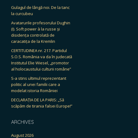
Gulagul de lângă noi. De la tanc
la curcubeu
Avatarurile profesorului Dughin
(I). Soft power à la russe și
disidența controlată de
caracatița de la Kremlin
CERTITUDINEA nr. 217. Partidul
S.O.S. România va da în judecată
Institutul Elie Wiesel, „promotor
al holocaustului culturii române”
S-a stins ultimul reprezentant
politic al unei familii care a
modelat istoria României
DECLARAȚIA DE LA PARIS: „Să
scăpăm de tirania falsei Europe!”
ARCHIVES
August 2026