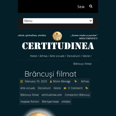
Search
for:
Home
/
Arhiva
/
Arte vizuale
/
Dezvăluiri
/
Istorie
/
Brâncuși filmat
Brâncuși filmat
February 19, 2025
Miron Manega
Arhiva
Arte vizuale
Dezvăluiri
Istorie
0 Comment
Brâncuși filmat
certitudinea.com
Constantin Brâncuși
Impasse Ronsin
Montparnasse
ortodox