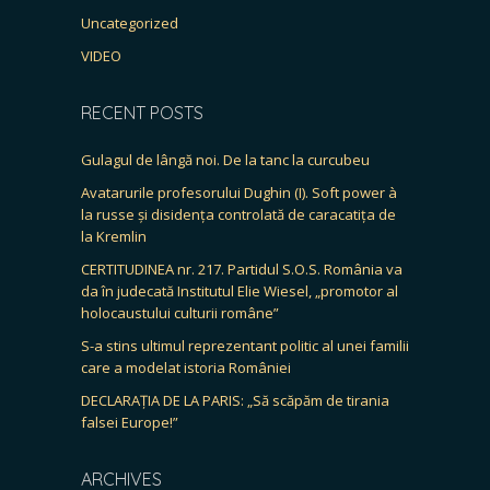
Uncategorized
VIDEO
RECENT POSTS
Gulagul de lângă noi. De la tanc la curcubeu
Avatarurile profesorului Dughin (I). Soft power à
la russe și disidența controlată de caracatița de
la Kremlin
CERTITUDINEA nr. 217. Partidul S.O.S. România va
da în judecată Institutul Elie Wiesel, „promotor al
holocaustului culturii române”
S-a stins ultimul reprezentant politic al unei familii
care a modelat istoria României
DECLARAȚIA DE LA PARIS: „Să scăpăm de tirania
falsei Europe!”
ARCHIVES