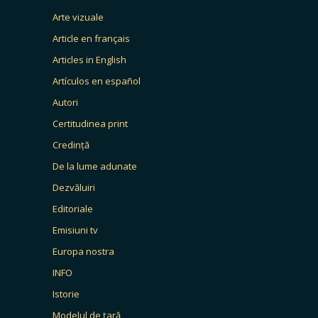
Arte vizuale
Article en français
Articles in English
Artículos en español
Autori
Certitudinea print
Credință
De la lume adunate
Dezvăluiri
Editoriale
Emisiuni tv
Europa nostra
INFO
Istorie
Modelul de țară