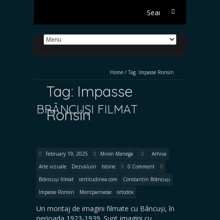
S
e
a
r
c
h
Home
/
Tag:
Impasse Ronsin
f
o
Tag:
Impasse
r
BRÂNCUȘI FILMAT
:
Ronsin
February 19, 2025
Miron Manega
Arhiva
Arte vizuale
Dezvăluiri
Istorie
0 Comment
Brâncuși filmat
certitudinea.com
Constantin Brâncuși
Impasse Ronsin
Montparnasse
ortodox
Un montaj de imagini filmate cu Bâncuși, în
perioada 1923-1939. Sunt imagini cu