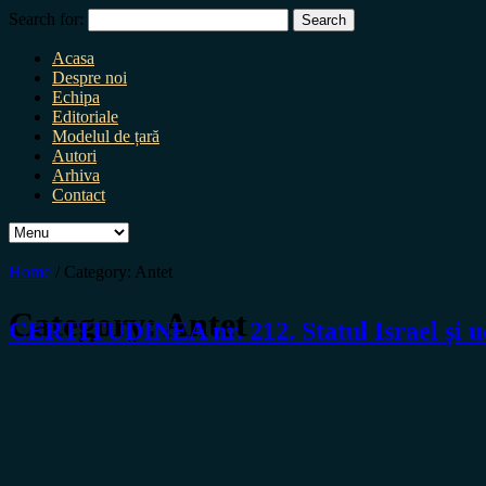
Search for:
Acasa
Despre noi
Echipa
Editoriale
Modelul de țară
Autori
Arhiva
Contact
Home
/
Category:
Antet
Category:
Antet
CERTITUDINEA nr. 212. Statul Israel și uci