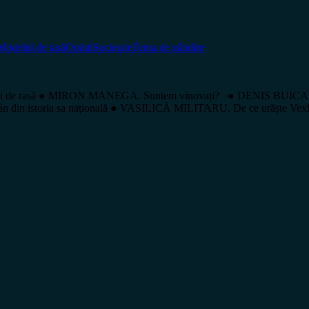
Modelul de țară
Opinii
Societate
Tema de gândire
 de rasă ● MIRON MANEGA. Suntem vinovați? ● DENIS BUICAN. „Frâ
din istoria sa națională ● VASILICĂ MILITARU. De ce urăște Vex