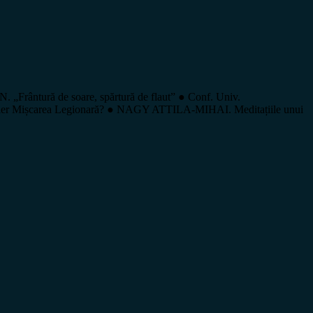
ntură de soare, spărtură de flaut” ● Conf. Univ.
ler Mișcarea Legionară? ● NAGY ATTILA-MIHAI. Meditațiile unui