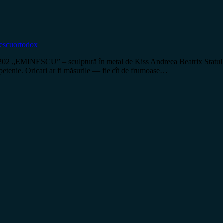
escu
ortodox
NESCU” – sculptură în metal de Kiss Andreea Beatrix Statul nostru 
ăpetenie. Oricari ar fi măsurile — fie cît de frumoase…