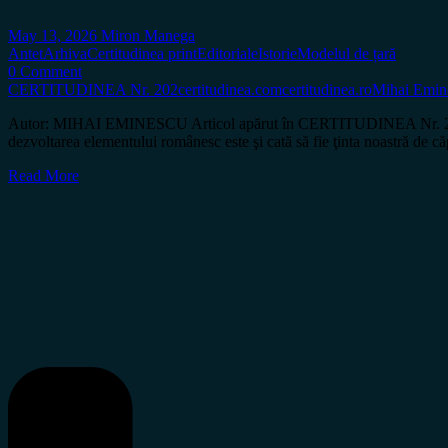
May 13, 2026
Miron Manega
Antet
Arhiva
Certitudinea print
Editoriale
Istorie
Modelul de țară
0 Comment
CERTITUDINEA Nr. 202
certitudinea.com
certitudinea.ro
Mihai Emin
Autor: MIHAI EMINESCU Articol apărut în CERTITUDINEA Nr. 202 „EMI
dezvoltarea elementului românesc este şi cată să fie ţinta noastră de c
Read More