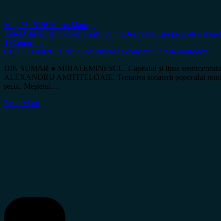
May 26, 2026
Miron Manega
Antet
Arhiva
Certitudinea print
Credință
Dezvăluiri
Europa nostra
Istorie
4 Comments
CERTITUDINEA Nr. 212
certitudinea.com
certitudinea.ro
ortodox
DIN SUMAR ● MIHAI EMINESCU. Capitalul și lipsa sentimentului
ALEXANDRU AMITITELOAIE. Tentativa scoaterii poporului român 
secui. Meșterul…
Read More